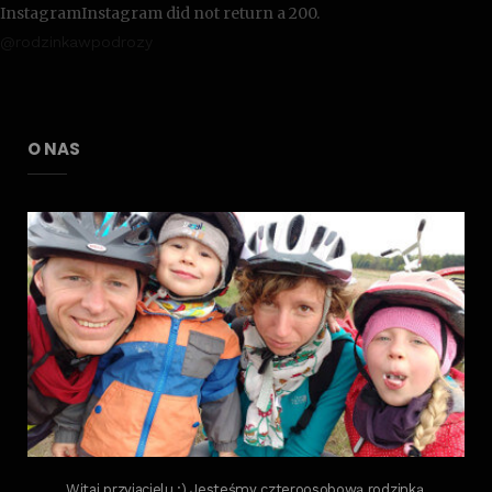
InstagramInstagram did not return a 200.
@rodzinkawpodrozy
O NAS
Witaj przyjacielu :) Jesteśmy czteroosobową rodzinką,