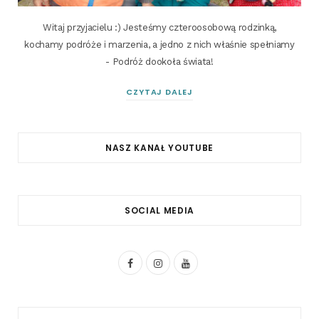
Witaj przyjacielu :) Jesteśmy czteroosobową rodzinką,
kochamy podróże i marzenia, a jedno z nich właśnie spełniamy
- Podróż dookoła świata!
CZYTAJ DALEJ
NASZ KANAŁ YOUTUBE
SOCIAL MEDIA
F
I
Y
a
n
o
c
s
u