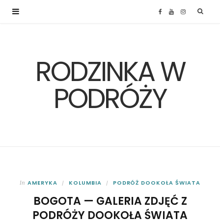
F
Y
I
a
o
n
RODZINKA W
c
u
s
e
T
t
PODRÓŻY
b
u
a
o
b
g
o
e
r
k
a
AMERYKA
KOLUMBIA
PODRÓŻ DOOKOŁA ŚWIATA
In
BOGOTA — GALERIA ZDJĘĆ Z
m
PODRÓŻY DOOKOŁA ŚWIATA