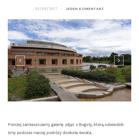
03/08/2017
JEDEN KOMENTARZ
Poni­żej zamiesz­cza­my gale­rię zdjęć z Bogo­ty, któ­rą odwie­dzi­li­
śmy pod­czas naszej podró­ży dooko­ła świata.