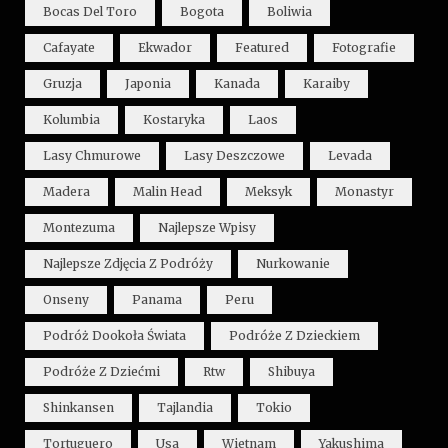
Bocas Del Toro
Bogota
Boliwia
Cafayate
Ekwador
Featured
Fotografie
Gruzja
Japonia
Kanada
Karaiby
Kolumbia
Kostaryka
Laos
Lasy Chmurowe
Lasy Deszczowe
Levada
Madera
Malin Head
Meksyk
Monastyr
Montezuma
Najlepsze Wpisy
Najlepsze Zdjęcia Z Podróży
Nurkowanie
Onseny
Panama
Peru
Podróż Dookoła Świata
Podróże Z Dzieckiem
Podróże Z Dziećmi
Rtw
Shibuya
Shinkansen
Tajlandia
Tokio
Tortuguero
Usa
Wietnam
Yakushima