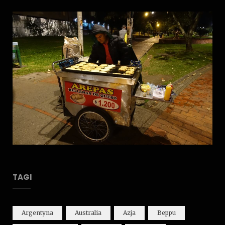
TAGI
Argentyna
Australia
Azja
Beppu