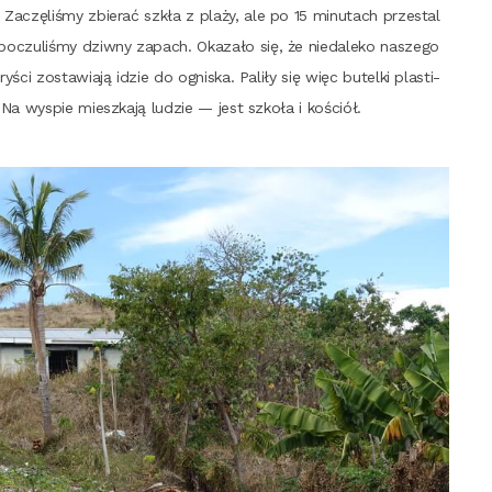
Zaczę­li­śmy zbie­rać szkła z pla­ży, ale po 15 minu­tach prze­sta­l
oczu­li­śmy dziw­ny zapach. Oka­za­ło się, że nie­da­le­ko nasze­go
ści zosta­wia­ją idzie do ogni­ska. Pali­ły się więc butel­ki pla­sti­
. Na wyspie miesz­ka­ją ludzie — jest szko­ła i kościół.