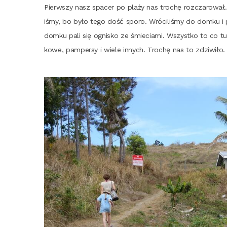
Pierw­szy nasz spa­cer po pla­ży nas tro­chę roz­cza­ro­wał. 
i­śmy, bo było tego dość spo­ro. Wró­ci­li­śmy do dom­ku i p
dom­ku pali się ogni­sko ze śmie­cia­mi. Wszyst­ko to co tury­
ko­we, pam­per­sy i wie­le innych. Tro­chę nas to zdzi­wi­ło