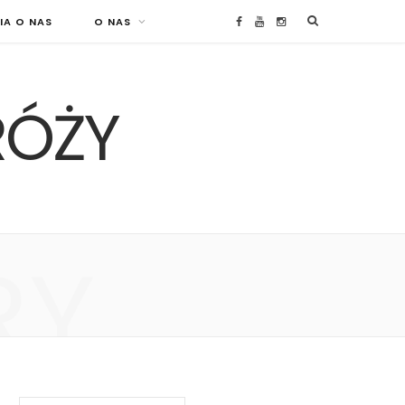
IA O NAS
O NAS
F
Y
I
a
o
n
RÓŻY
c
u
s
e
T
t
b
u
a
o
b
g
RY
o
e
r
k
a
m