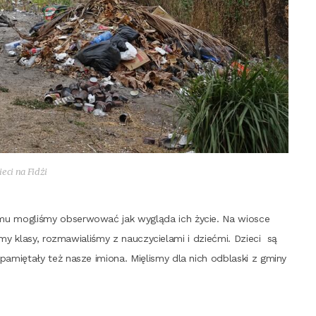
e­ci na Fidżi
mu mogli­śmy obser­wo­wać jak wyglą­da ich życie. Na wio­sce
my kla­sy, roz­ma­wia­li­śmy z nauczy­cie­la­mi i dzieć­mi. Dzie­ci
są
­mię­ta­ły też nasze imio­na. Mię­li­smy dla nich odbla­ski z gmi­ny