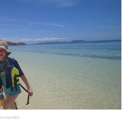
e­ci na Fidżi