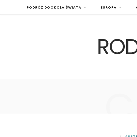
PODRÓŻ DOOKOŁA ŚWIATA
EUROPA
ROD
C
AUSTR
In