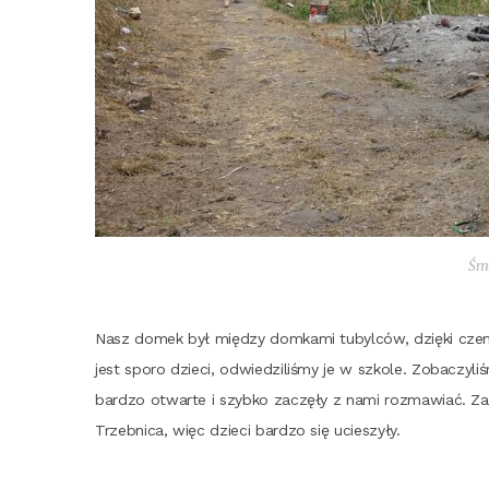
Śmi
Nasz domek był mię­dzy dom­ka­mi tubyl­ców, dzię­ki cze­
jest spo­ro dzie­ci, odwie­dzi­li­śmy je w szko­le. Zoba­czy­li­ś
bar­dzo otwar­te i szyb­ko zaczę­ły z nami roz­ma­wiać. Zapa
Trzeb­ni­ca, więc dzie­ci bar­dzo się ucieszyły.