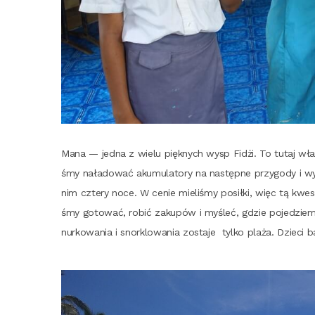
Mana — jed­na z wie­lu pięk­nych wysp Fidżi. To tutaj wła­ś
śmy nała­do­wać aku­mu­la­to­ry na następ­ne przy­go­dy i wy
nim czte­ry noce. W cenie mie­li­śmy posił­ki, więc tą kwe­s
śmy goto­wać, robić zaku­pów i myśleć, gdzie poje­dzie
nur­ko­wa­nia i snor­klo­wa­nia zosta­je
tyl­ko pla­ża. Dzie­ci 