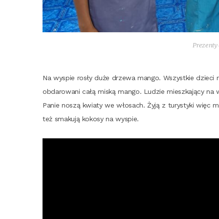
Pre­zen­ty
Na wyspie rosły duże drze­wa man­go. Wszyst­kie dzie­ci ra
obda­ro­wa­ni całą miską man­go. Ludzie miesz­ka­ją­cy na w
Panie noszą kwia­ty we wło­sach. Żyją z tury­sty­ki więc maj
też sma­ku­ją koko­sy na wyspie.