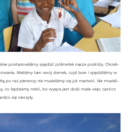
nie posta­no­wi­li­śmy spę­dzić pół­me­tek nasze podró­ży. Chcie­li­
zwa­nia. Mie­li­śmy tam swój domek, czy­li bure i spę­dzi­li­śmy w
tią po raz pierw­szy nie musie­li­śmy się już mar­twić. Nie musie­li­
­my, co będzie­my robić, bo wyspa jest dość mała więc oprócz
bar­dzo się cieszyły.