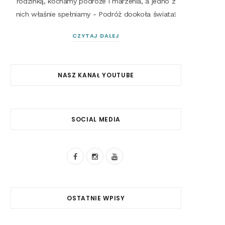
rodzinką, kochamy podróże i marzenia, a jedno z
nich właśnie spełniamy - Podróż dookoła świata!
CZYTAJ DALEJ
NASZ KANAŁ YOUTUBE
SOCIAL MEDIA
F
I
Y
a
n
o
c
s
u
OSTATNIE WPISY
e
t
T
b
a
u