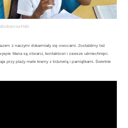
 dla dzie­ci na Fidżi
zem z naszy­mi dokar­mia­ły się owo­ca­mi. Zosta­li­śmy też
yspie Mana są otwar­ci, kon­tak­to­wi i zawsze uśmiech­nię­ci.
a przy pla­ży małe kra­my z biżu­te­rią i pamiąt­ka­mi. Świet­nie