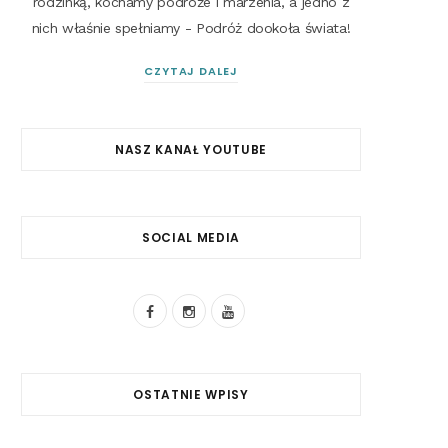
rodzinką, kochamy podróże i marzenia, a jedno z
nich właśnie spełniamy - Podróż dookoła świata!
CZYTAJ DALEJ
NASZ KANAŁ YOUTUBE
SOCIAL MEDIA
F
I
Y
a
n
o
c
s
u
OSTATNIE WPISY
e
t
T
b
a
u