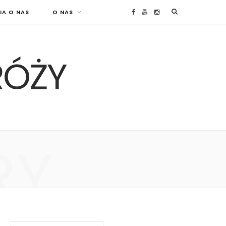
IA O NAS
O NAS
F
Y
I
a
o
n
RÓŻY
c
u
s
e
T
t
b
u
a
o
b
g
RY
o
e
r
k
a
m