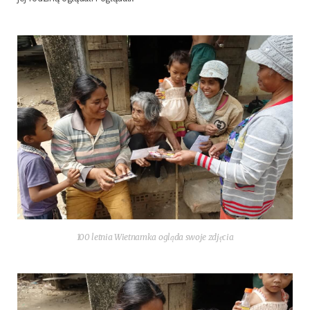
100 let­nia Wiet­nam­ka ogląda swo­je zdjęcia