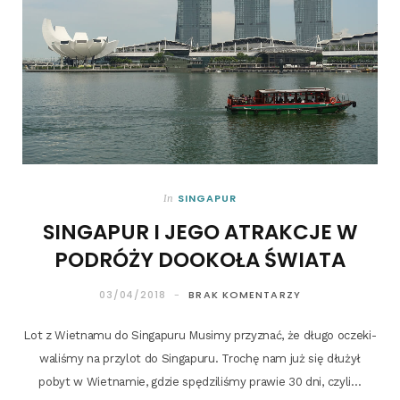
SINGAPUR
In
SINGAPUR I JEGO ATRAKCJE W
PODRÓŻY DOOKOŁA ŚWIATA
03/04/2018
BRAK KOMENTARZY
Lot z Wiet­na­mu do Sin­ga­pu­ru Musi­my przy­znać, że dłu­go ocze­ki­
wa­li­śmy na przy­lot do Sin­ga­pu­ru. Tro­chę nam już się dłu­żył
pobyt w Wiet­na­mie, gdzie spę­dzi­li­śmy pra­wie 30 dni, czyli…