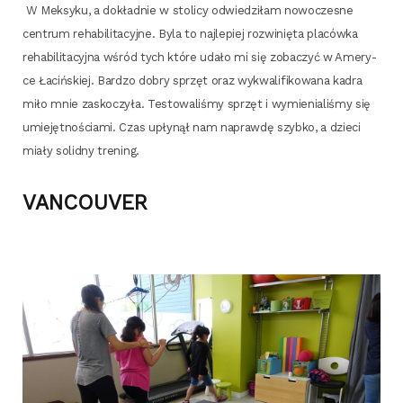
W Mek­sy­ku, a dokład­nie w sto­li­cy odwie­dzi­łam nowo­cze­sne
cen­trum reha­bi­li­ta­cyj­ne. Byla to naj­le­piej roz­wi­nię­ta pla­ców­ka
reha­bi­li­ta­cyj­na wśród tych któ­re uda­ło mi się zoba­czyć w Ame­ry­
ce Łaciń­skiej. Bar­dzo dobry sprzęt oraz wykwa­li­fi­ko­wa­na kadra
miło mnie zasko­czy­ła. Testo­wa­li­śmy sprzęt i wymie­nia­li­śmy się
umie­jęt­no­ścia­mi. Czas upły­nął nam napraw­dę szyb­ko, a dzie­ci
mia­ły solid­ny trening.
VANCOUVER