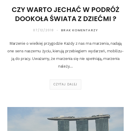
CZY WARTO JECHAĆ W PODRÓŻ
DOOKOŁA ŚWIATA Z DZIEĆMI ?
07/12/2018
BRAK KOMENTARZY
Marze­nie o wiel­kiej przy­go­dzie Każ­dy z nas ma marze­nia, nada­ją
one sens nasze­mu życiu, kie­ru­ją prze­bie­giem wyda­rzeń, mobi­li­zu­
ją do pra­cy. Uwa­ża­my, że marze­nia się nie speł­nia­ją, marze­nia
należy…
CZYTAJ DALEJ