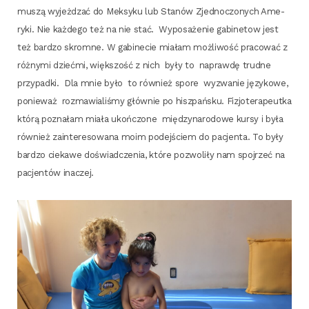
muszą wyjeż­dzać do Mek­sy­ku lub Sta­nów Zjed­no­czo­nych Ame­
ry­ki. Nie każ­de­go też na nie stać. Wypo­sa­że­nie gabi­ne­tow jest
też bar­dzo skrom­ne. W gabi­ne­cie mia­łam moż­li­wość pra­co­wać z
róż­ny­mi dzieć­mi, więk­szość z nich były to napraw­dę trud­ne
przy­pad­ki. Dla mnie było to rów­nież spo­re wyzwa­nie języ­ko­we,
ponie­waż roz­ma­wia­li­śmy głów­nie po hisz­pań­sku. Fizjo­te­ra­peut­ka
któ­rą pozna­łam mia­ła ukoń­czo­ne mię­dzy­na­ro­do­we kur­sy i była
rów­nież zain­te­re­so­wa­na moim podej­ściem do pacjen­ta. To były
bar­dzo cie­ka­we doświad­cze­nia, któ­re pozwo­li­ły nam spoj­rzeć na
pacjen­tów inaczej.