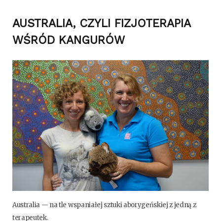
AUSTRALIA,
CZYLI
FIZJOTERAPIA
WŚRÓD KANGURÓW
Austra­lia — na tle wspa­nia­łej sztu­ki abo­ry­geń­skiej z jed­ną z
terapeutek.