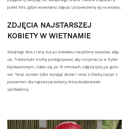
punkt foto, gdzie wywo­ła­my zdję­cia i przy­wie­zie­my jej na wioskę.
ZDJĘCIA NAJSTARSZEJ
KOBIETY W WIETNAMIE
Kolej­ne­go dnia z rana, tuż po śnia­da­niu ruszy­li­śmy wywo­łać zdję­
cia. Trze­ba było tro­chę pone­go­cjo­wać, aby otrzy­mać je w try­bie
bły­ska­wicz­nym. Uda­ło się, po 15 minu­tach, zdję­cia były już goto­
we. Teraz zosta­ło tyl­ko wyna­jąć sku­ter i wraz z Oliw­ką ruszyć z
pre­zen­tem dla naj­star­szej kobie­ty, któ­rą kie­dy­kol­wiek
spotkaliśmy.