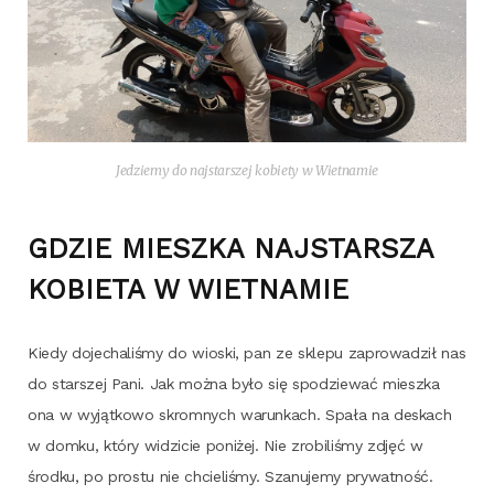
Jedzie­my do naj­star­szej kobie­ty w Wietnamie
GDZIE MIESZKA NAJSTARSZA
KOBIETA W WIETNAMIE
Kie­dy doje­cha­li­śmy do wio­ski, pan ze skle­pu zapro­wa­dził nas
do star­szej Pani. Jak moż­na było się spo­dzie­wać miesz­ka
ona w wyjąt­ko­wo skrom­nych warun­kach. Spa­ła na deskach
w dom­ku, któ­ry widzi­cie poni­żej. Nie zro­bi­li­śmy zdjęć w
środ­ku, po pro­stu nie chcie­li­śmy. Sza­nu­je­my prywatność.