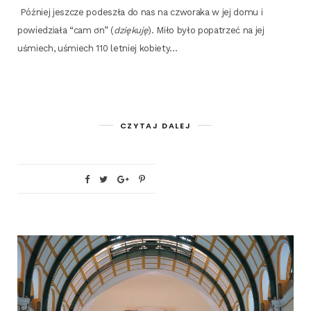
Póź­niej jesz­cze pode­szła do nas na czwo­ra­ka w jej domu i
powie­dzia­ła “cam ơn” (
dzię­ku­ję
). Miło było popa­trzeć na jej
uśmiech, uśmiech 110 let­niej kobiety…
CZYTAJ DALEJ