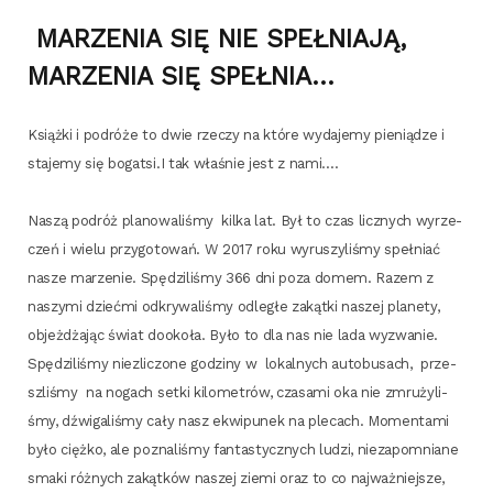
MARZENIA SIĘ NIE SPEŁNIAJĄ,
MARZENIA SIĘ SPEŁNIA…
Książ­ki i podró­że to dwie rze­czy na któ­re wyda­je­my pie­nią­dze i
sta­je­my się bogatsi.I tak wła­śnie jest z nami.…
Naszą podróż pla­no­wa­li­śmy kil­ka lat. Był to czas licz­nych wyrze­
czeń i wie­lu przy­go­to­wań. W 2017 roku wyru­szy­li­śmy speł­niać
nasze marze­nie. Spę­dzi­li­śmy 366 dni poza domem. Razem z
naszy­mi dzieć­mi odkry­wa­li­śmy odle­głe zakąt­ki naszej pla­ne­ty,
objeż­dża­jąc świat dooko­ła. Było to dla nas nie lada wyzwa­nie.
Spę­dzi­li­śmy nie­zli­czo­ne godzi­ny w lokal­nych auto­bu­sach, prze­
szli­śmy na nogach set­ki kilo­me­trów, cza­sa­mi oka nie zmru­ży­li­
śmy, dźwi­ga­li­śmy cały nasz ekwi­pu­nek na ple­cach. Momen­ta­mi
było cięż­ko, ale pozna­li­śmy fan­ta­stycz­nych ludzi, nie­za­po­mnia­ne
sma­ki róż­nych zakąt­ków naszej zie­mi oraz to co naj­waż­niej­sze,