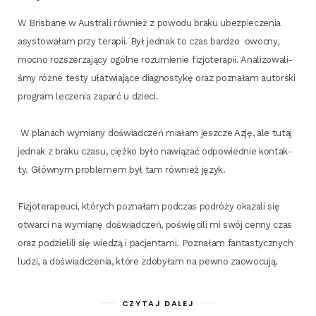
W Bris­ba­ne w Austra­li rów­nież z powo­du bra­ku ubez­pie­cze­nia
asy­sto­wa­łam przy tera­pii. Był jed­nak to czas bar­dzo owoc­ny,
moc­no roz­sze­rza­ją­cy ogól­ne rozu­mie­nie fizjo­te­ra­pii. Ana­li­zo­wa­li­
śmy róż­ne testy uła­twia­ją­ce dia­gno­sty­kę oraz pozna­łam autor­ski
pro­gram lecze­nia zaparć u dzieci.
W pla­nach wymia­ny doświad­czeń mia­łam jesz­cze Azję, ale tutaj
jed­nak z bra­ku cza­su, cięż­ko było nawią­zać odpo­wied­nie kon­tak­
ty. Głów­nym pro­ble­mem był tam rów­nież język.
Fizjo­te­ra­peu­ci, któ­rych pozna­łam pod­czas podró­ży oka­za­li się
otwar­ci na wymia­nę doświad­czeń, poświę­ci­li mi swój cen­ny czas
oraz podzie­li­li się wie­dzą i pacjen­ta­mi. Pozna­łam fan­ta­stycz­nych
ludzi, a doświad­cze­nia, któ­re zdo­by­łam na pew­no zaowocują.
CZYTAJ DALEJ