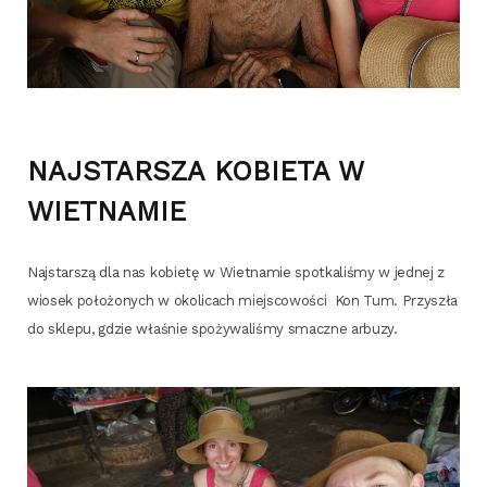
NAJSTARSZA KOBIETA W
WIETNAMIE
Naj­star­szą dla nas kobie­tę w Wiet­na­mie spo­tka­li­śmy w jed­nej z
wio­sek poło­żo­nych w oko­li­cach miej­sco­wo­ści Kon Tum. Przy­szła
do skle­pu, gdzie wła­śnie spo­ży­wa­li­śmy smacz­ne arbuzy.