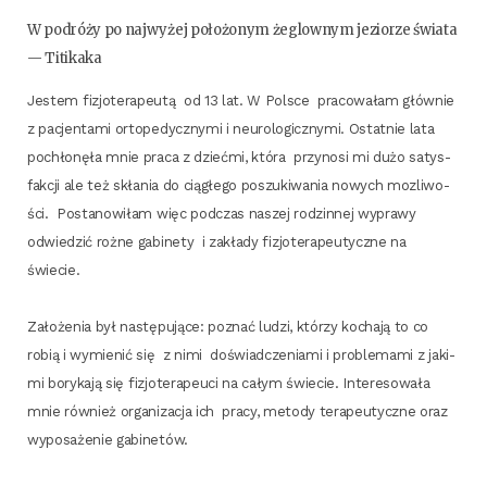
W podró­ży po naj­wy­żej poło­żo­nym żeglow­nym jezio­rze świa­ta
— Titikaka
Jestem fizjo­te­ra­peu­tą od 13 lat. W Pol­sce pra­co­wa­łam głów­nie
z pacjen­ta­mi orto­pe­dycz­ny­mi i neu­ro­lo­gicz­ny­mi. Ostat­nie lata
pochło­nę­ła mnie pra­ca z dzieć­mi, któ­ra przy­no­si mi dużo satys­
fak­cji ale też skła­nia do cią­głe­go poszu­ki­wa­nia nowych mozli­wo­
ści. Posta­no­wi­łam więc pod­czas naszej rodzin­nej wypra­wy
odwie­dzić roż­ne gabi­ne­ty i zakła­dy fizjo­te­ra­peu­tycz­ne na
świecie.
Zało­że­nia był nastę­pu­ją­ce: poznać ludzi, któ­rzy kocha­ją to co
robią i wymie­nić się z nimi doświad­cze­nia­mi i pro­ble­ma­mi z jaki­
mi bory­ka­ją się fizjo­te­ra­peu­ci na całym świe­cie. Inte­re­so­wa­ła
mnie rów­nież orga­ni­za­cja ich pra­cy, meto­dy tera­peu­tycz­ne oraz
wypo­sa­że­nie gabinetów.