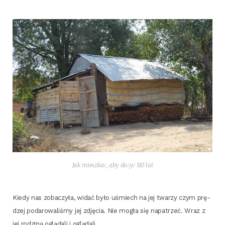
Jak miesz­kać, aby dożyć 110 lat
Kie­dy nas zoba­czy­ła, widać było uśmiech na jej twa­rzy czym prę­
dzej poda­ro­wa­li­śmy jej zdję­cia. Nie mogła się napa­trzeć. Wraz z
jej rodzi­ną oglą­da­li i oglądali.