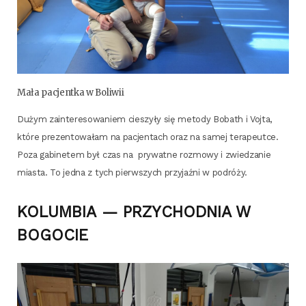
Mała pacjent­ka w Boliwii
Dużym zain­te­re­so­wa­niem cie­szy­ły się meto­dy Bobath i Voj­ta,
któ­re pre­zen­to­wa­łam na pacjen­tach oraz na samej tera­peut­ce.
Poza gabi­ne­tem był czas na pry­wat­ne roz­mo­wy i zwie­dza­nie
mia­sta. To jed­na z tych pierw­szych przy­jaź­ni w podróży.
KOLUMBIA
—
PRZYCHODNIA
W
BOGOCIE