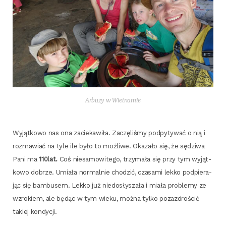
Arbu­zy w Wietnamie
Wyjąt­ko­wo nas ona zacie­ka­wi­ła. Zaczę­li­śmy pod­py­ty­wać o nią i
roz­ma­wiać na tyle ile było to moż­li­we. Oka­za­ło się, że sędzi­wa
Pani ma
110lat.
Coś nie­sa­mo­wi­te­go, trzy­ma­ła się przy tym wyjąt­
ko­wo dobrze. Umia­ła nor­mal­nie cho­dzić, cza­sa­mi lek­ko pod­pie­ra­
jąc się bam­bu­sem. Lek­ko już nie­do­sły­sza­ła i mia­ła pro­ble­my ze
wzro­kiem, ale będąc w tym wie­ku, moż­na tyl­ko pozaz­dro­ścić
takiej kondycji.