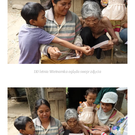
110 let­nia Wiet­nam­ka ogląda swo­je zdjęcia