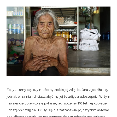
Zapy­ta­li­śmy się, czy może­my zro­bić jej zdję­cia. Ona zgo­dzi­ła się,
jed­nak w zamian chcia­ła, aby­śmy jej te zdję­cia udo­stęp­ni­li. W tym
momen­cie poja­wi­ło się pyta­nie, jak może­my 110 let­niej kobie­cie
udo­stęp­nić zdję­cia. Dłu­go się nie zasta­na­wia­jąc, natych­mia­sto­wo
pod­ję­li­śmy decy­zję, że następ­ne­go dnia w mie­ście znaj­dzie­my