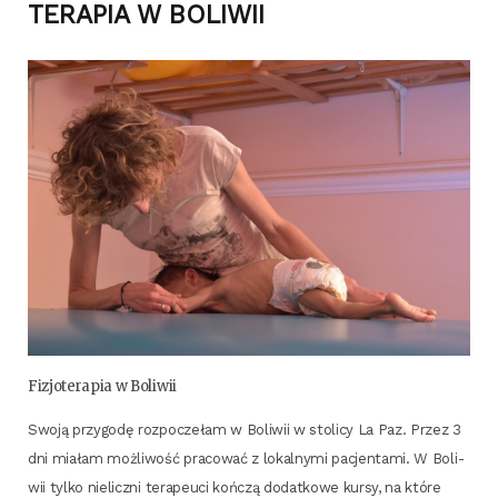
TERAPIA W BOLIWII
Fizjo­te­ra­pia w Boliwii
Swo­ją przy­go­dę roz­po­cze­łam w Boli­wii w sto­li­cy La Paz. Przez 3
dni mia­łam moż­li­wość pra­co­wać z lokal­ny­mi pacjen­ta­mi. W Boli­
wii tyl­ko nie­licz­ni tera­peu­ci koń­czą dodat­ko­we kur­sy, na któ­re