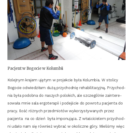
Pacjent w Bogo­cie w Kolumbii
Kolej­nym kra­jem uję­tym w pro­jek­cie była Kolum­bia. W sto­li­cy
Bogo­cie odwie­dzi­łam dużą przy­chod­nię reha­bi­li­ta­cyj­ną. Przy­chod­
nia była podob­na do naszych pol­skich, ale szcze­gól­nie zain­te­re­
so­wa­ła mnie sala ergo­te­ra­pii i podej­ście do powro­tu pacjen­ta do
pra­cy. Ilość róż­nych przed­mio­tów wyko­rzy­sty­wa­nych przez
pacjen­ta na co dzień była impo­nu­ją­ca. Z wła­ści­cie­lem przy­chod­
ni uda­ło nam się rów­nież wybrać w oko­licz­ne góry. Mie­li­śmy więc