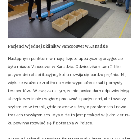
Pacjen­ci w jed­nej z kli­nik w Van­co­ouver w Kanadzie
Następ­nym punk­tem w mojej fizjo­te­ra­peu­tycz­nej przy­go­dzie
było mia­sto Van­co­uver w Kana­dzie. Odwie­dzi­łam tam 2 filie
przy­chod­ni reha­bi­li­ta­cyj­nej, któ­ra roz­wi­ja się bar­dzo pręż­nie. Naj­
więk­sze wra­że­nie zro­bi­ło na mnie wypo­sa­że­nie sal i pomy­sły
tera­peu­tów. W związ­ku z tym, że nie posia­da­łam odpo­wied­nie­go
ubez­pie­cze­nia nie mogłam pra­co­wać z pacjen­ta­mi, ale towa­rzy­
szy­łam im w tera­pii, gdzie roz­ma­wia­li­śmy o pro­ble­mach i nowa­
tor­skich roz­wią­za­niach. Myślę, że to jest przy­kład w jakim kie­run­
ku powin­na roz­wi­jać się fizjo­te­ra­pia w Polsce,