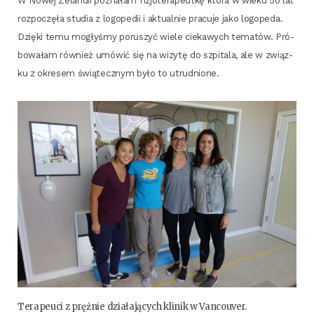
W Nowej Zelan­dii pozna­łam fizjo­te­ra­peut­kę któ­ra w wie­ku 50 lat
roz­po­czę­ła stu­dia z logo­pe­dii i aktu­al­nie pra­cu­je jako logo­pe­da.
Dzię­ki temu mogły­śmy poru­szyć wie­le cie­ka­wych tema­tów. Pró­
bo­wa­łam rów­nież umó­wić się na wizy­tę do szpi­ta­la, ale w związ­
ku z okre­sem świą­tecz­nym było to utrudnione.
Tera­peu­ci z pręż­nie dzia­ła­ją­cych kli­nik w Vancouver.