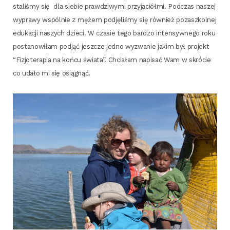
sta­li­śmy się dla sie­bie praw­dzi­wy­mi przy­ja­ciół­mi. Pod­czas naszej
wypra­wy wspól­nie z mężem pod­ję­li­śmy się rów­nież pozasz­kol­nej
edu­ka­cji naszych dzie­ci. W cza­sie tego bar­dzo inten­syw­ne­go roku
posta­no­wi­łam pod­jąć jesz­cze jed­no wyzwa­nie jakim był pro­jekt
“Fizjo­te­ra­pia na koń­cu świa­ta”. Chcia­łam napi­sać Wam w skró­cie
co uda­ło mi się osiągnąć.