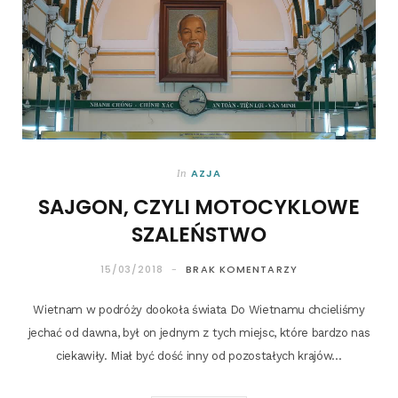
AZJA
In
SAJGON, CZYLI MOTOCYKLOWE
SZALEŃSTWO
15/03/2018
BRAK KOMENTARZY
Wiet­nam w podró­ży dooko­ła świa­ta Do Wiet­na­mu chcie­li­śmy
jechać od daw­na, był on jed­nym z tych miejsc, któ­re bar­dzo nas
cie­ka­wi­ły. Miał być dość inny od pozo­sta­łych krajów…