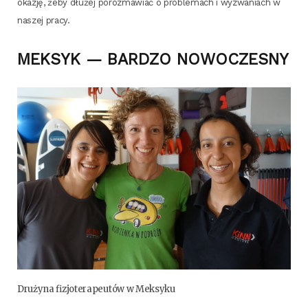
oka­zję, żeby dłu­żej poroz­ma­wiać o pro­ble­mach i wyzwa­niach w
naszej pracy.
MEKSYK —
BARDZO
NOWOCZESNY
Dru­ży­na fizjo­te­ra­peu­tów w Meksyku