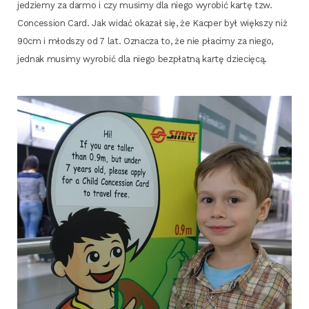
jedzie­my za dar­mo i czy musi­my dla nie­go wyro­bić kar­tę tzw.
Con­ces­sion Card. Jak widać oka­zał się, że Kac­per był więk­szy niż
90cm i młod­szy od 7 lat. Ozna­cza to, że nie pła­ci­my za nie­go,
jed­nak musi­my wyro­bić dla nie­go bez­płat­ną kar­tę dziecięcą.