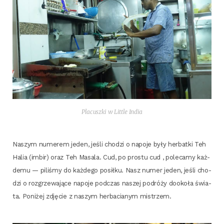
Pla­cusz­ki w Lit­tle India
Naszym nume­rem jeden, jeśli cho­dzi o napo­je były her­bat­ki Teh
Halia (imbir) oraz Teh Masa­la. Cud, po pro­stu cud , pole­ca­my każ­
de­mu — pili­śmy do każ­de­go posił­ku. Nasz numer jeden, jeśli cho­
dzi o roz­grze­wa­ją­ce napo­je pod­czas naszej podró­ży dooko­ła świa­
ta. Poni­żej zdję­cie z naszym her­ba­cia­nym mistrzem.