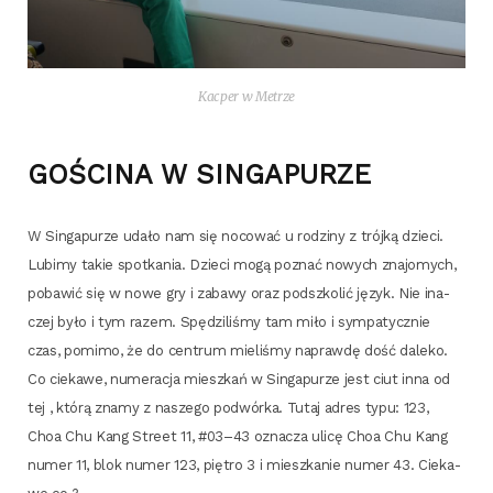
Kac­per w Metrze
GOŚCINA W SINGAPURZE
W Sin­ga­pu­rze uda­ło nam się noco­wać u rodzi­ny z trój­ką dzie­ci.
Lubi­my takie spo­tka­nia. Dzie­ci mogą poznać nowych zna­jo­mych,
poba­wić się w nowe gry i zaba­wy oraz pod­szko­lić język. Nie ina­
czej było i tym razem. Spę­dzi­li­śmy tam miło i sym­pa­tycz­nie
czas, pomi­mo, że do cen­trum mie­li­śmy napraw­dę dość dale­ko.
Co cie­ka­we, nume­ra­cja miesz­kań w Sin­ga­pu­rze jest ciut inna od
tej , któ­rą zna­my z nasze­go podwór­ka. Tutaj adres typu: 123,
Choa Chu Kang Stre­et 11, #03–43 ozna­cza uli­cę Choa Chu Kang
numer 11, blok numer 123, pię­tro 3 i miesz­ka­nie numer 43. Cie­ka­