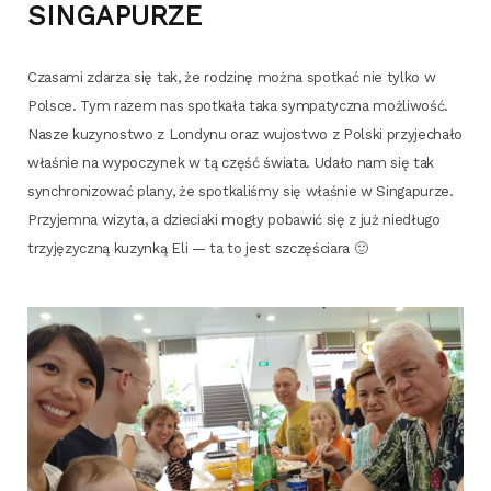
SINGAPURZE
Cza­sa­mi zda­rza się tak, że rodzi­nę moż­na spo­tkać nie tyl­ko w
Pol­sce. Tym razem nas spo­tka­ła taka sym­pa­tycz­na moż­li­wość.
Nasze kuzy­no­stwo z Lon­dy­nu oraz wujo­stwo z Pol­ski przy­je­cha­ło
wła­śnie na wypo­czy­nek w tą część świa­ta. Uda­ło nam się tak
syn­chro­ni­zo­wać pla­ny, że spo­tka­li­śmy się wła­śnie w Sin­ga­pu­rze.
Przy­jem­na wizy­ta, a dzie­cia­ki mogły poba­wić się z już nie­dłu­go
trzy­ję­zycz­ną kuzyn­ką Eli — ta to jest szczęściara 🙂