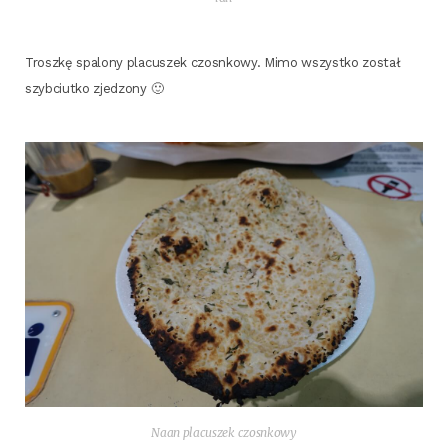
Trosz­kę spa­lo­ny pla­cu­szek czosn­ko­wy. Mimo wszyst­ko został
szyb­ciut­ko zjedzony 🙂
Naan pla­cu­szek czosnkowy