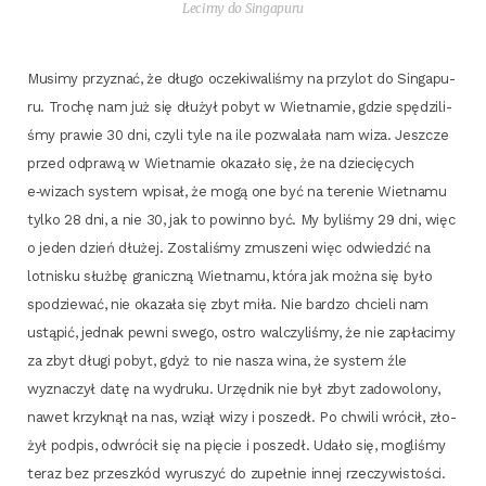
Leci­my do Singapuru
Musi­my przy­znać, że dłu­go ocze­ki­wa­li­śmy na przy­lot do Sin­ga­pu­
ru. Tro­chę nam już się dłu­żył pobyt w Wiet­na­mie, gdzie spę­dzi­li­
śmy pra­wie 30 dni, czy­li tyle na ile pozwa­la­ła nam wiza. Jesz­cze
przed odpra­wą w Wiet­na­mie oka­za­ło się, że na dzie­cię­cych
e‑wizach sys­tem wpi­sał, że mogą one być na tere­nie Wiet­na­mu
tyl­ko 28 dni, a nie 30, jak to powin­no być. My byli­śmy 29 dni, więc
o jeden dzień dłu­żej. Zosta­li­śmy zmu­sze­ni więc odwie­dzić na
lot­ni­sku służ­bę gra­nicz­ną Wiet­na­mu, któ­ra jak moż­na się było
spo­dzie­wać, nie oka­za­ła się zbyt miła. Nie bar­dzo chcie­li nam
ustą­pić, jed­nak pew­ni swe­go, ostro wal­czy­li­śmy, że nie zapła­ci­my
za zbyt dłu­gi pobyt, gdyż to nie nasza wina, że sys­tem źle
wyzna­czył datę na wydru­ku. Urzęd­nik nie był zbyt zado­wo­lo­ny,
nawet krzyk­nął na nas, wziął wizy i poszedł. Po chwi­li wró­cił, zło­
żył pod­pis, odwró­cił się na pię­cie i poszedł. Uda­ło się, mogli­śmy
teraz bez prze­szkód wyru­szyć do zupeł­nie innej rzeczywistości.