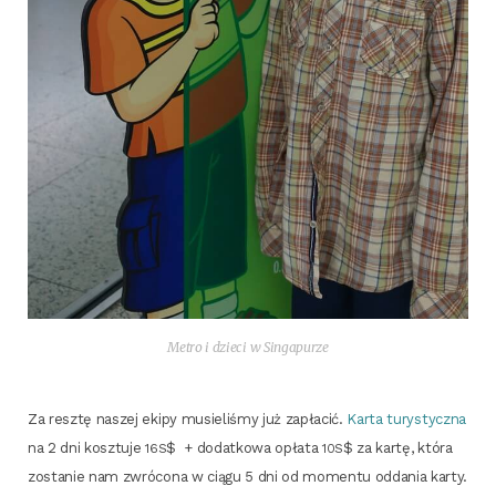
Metro i dzie­ci w Singapurze
Za resz­tę naszej eki­py musie­li­śmy już zapła­cić.
Kar­ta tury­stycz­na
na 2 dni kosz­tu­je
$ + dodat­ko­wa opła­ta
$ za kar­tę, któ­ra
16S
10S
zosta­nie nam zwró­co­na w cią­gu 5 dni od momen­tu odda­nia kar­ty.