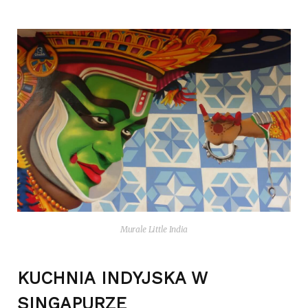
Mura­le Lit­tle India
KUCHNIA INDYJSKA W
SINGAPURZE