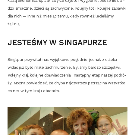
kla­są eko­no­micz­ną. Jak zwy­kle czy­sto i wygod­nie. Jedze­nie bar­
dzo smacz­ne, dzie­ci są zachwy­co­ne. Kolej­ny lot i kolej­ne zabaw­ki
dla nich — inne niż mie­siąc temu, kie­dy rów­nież lecie­li­śmy
tą linią.
JESTEŚMY W SINGAPURZE
Sin­ga­pur przy­wi­tał nas wyjąt­ko­wo pogod­nie, jed­nak z dale­ka
widać już było małe zachmu­rze­nie. Byli­śmy bar­dzo szczę­śli­wi.
Kolej­ny kraj, kolej­ne doświad­cze­nia i następ­ny etap naszej podró­
ży. Moż­na powie­dzieć, że chy­ba naj­czyst­szy patrząc na wszyst­ko
co nas w tym kra­ju otaczało.