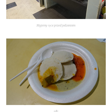
Myje­my ręce przed jedzeniem
idli