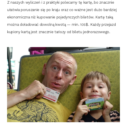
Z naszych wyli­czeń i z prak­ty­ki pole­ca­my tę kar­tę, bo znacz­nie
uła­twia poru­sza­nie się po kra­ju oraz co waż­ne jest dużo bar­dziej
eko­no­micz­na niż kupo­wa­nie poje­dyn­czych bile­tów. Kar­tę taką
moż­na doła­do­wać dowol­ną kwo­tą — min.
$. Każ­dy prze­jazd
10S
kupio­ny kar­tą jest znacz­nie tań­szy od bile­tu jednorazowego.