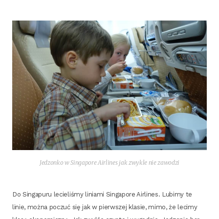
Jedzon­ko w Sin­ga­po­re Air­li­nes jak zwy­kle nie zawodzi
Do Sin­ga­pu­ru lecie­li­śmy linia­mi Sin­ga­po­re Air­li­nes. Lubi­my te
linie, moż­na poczuć się jak w pierw­szej kla­sie, mimo, że leci­my