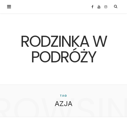
F
Y
I
a
o
n
RODZINKA W
c
u
s
e
T
t
PODRÓŻY
b
u
a
o
b
g
ROWSI
o
e
r
TAG
AZJA
k
a
m