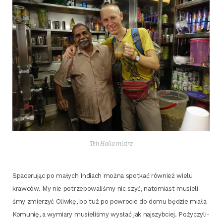
Teh Halia mistrz
Spa­ce­ru­jąc po małych Indiach moż­na spo­tkać rów­nież wie­lu
kraw­ców. My nie potrze­bo­wa­li­śmy nic szyć, nato­miast musie­li­
śmy zmie­rzyć Oliw­kę, bo tuż po powro­cie do domu będzie mia­ła
Komu­nię, a wymia­ry musie­li­śmy wysłać jak naj­szyb­ciej. Poży­czy­li­