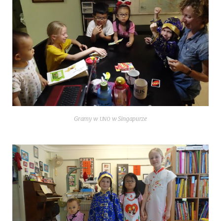
Gra­my w
w Singapurze
UNO