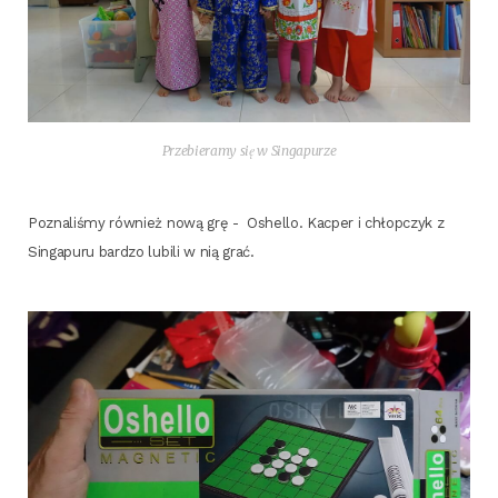
Prze­bie­ra­my się w Singapurze
Pozna­li­śmy rów­nież nową grę -
Oshel­lo. Kac­per i chłop­czyk z
Sin­ga­pu­ru bar­dzo lubi­li w nią grać.