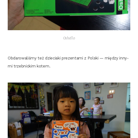
Oshel­lo
Obda­ro­wa­li­śmy też dzie­cia­ki pre­zen­ta­mi z Pol­ski — mię­dzy inny­
mi trzeb­nic­kim kotem.