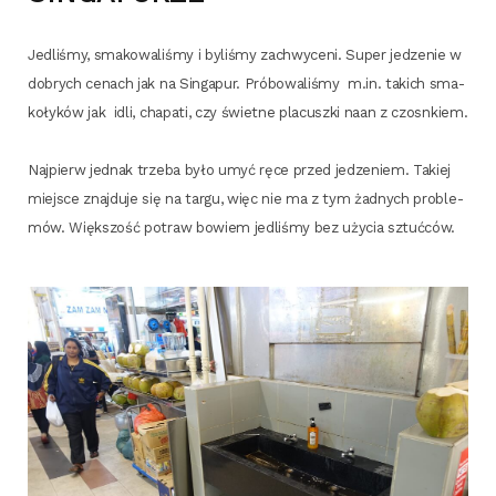
Jedli­śmy, sma­ko­wa­li­śmy i byli­śmy zachwy­ce­ni. Super jedze­nie w
dobrych cenach jak na Sin­ga­pur. Pró­bo­wa­li­śmy m.in. takich sma­
ko­ły­ków jak idli, cha­pa­ti, czy świet­ne pla­cusz­ki naan z czosnkiem.
Naj­pierw jed­nak trze­ba było umyć ręce przed jedze­niem. Takiej
miej­sce znaj­du­je się na tar­gu, więc nie ma z tym żad­nych pro­ble­
mów. Więk­szość potraw bowiem jedli­śmy bez uży­cia sztućców.