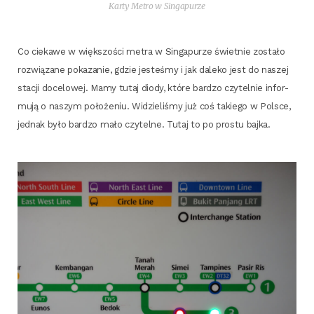
Kar­ty Metro w Singapurze
Co cie­ka­we w więk­szo­ści metra w Sin­ga­pu­rze świet­nie zosta­ło
roz­wią­za­ne poka­za­nie, gdzie jeste­śmy i jak dale­ko jest do naszej
sta­cji doce­lo­wej. Mamy tutaj dio­dy, któ­re bar­dzo czy­tel­nie infor­
mu­ją o naszym poło­że­niu. Widzie­li­śmy już coś takie­go w Pol­sce,
jed­nak było bar­dzo mało czy­tel­ne. Tutaj to po pro­stu bajka.