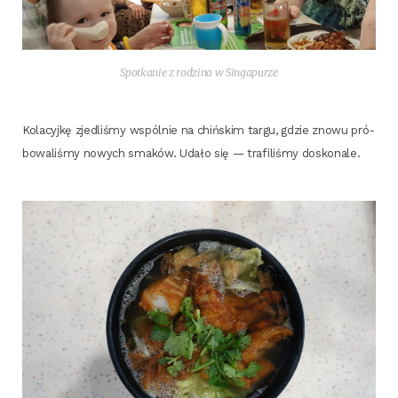
Spo­tka­nie z rodzi­na w Singapurze
Kola­cyj­kę zje­dli­śmy wspól­nie na chiń­skim tar­gu, gdzie zno­wu pró­
bo­wa­li­śmy nowych sma­ków. Uda­ło się — tra­fi­li­śmy doskonale.