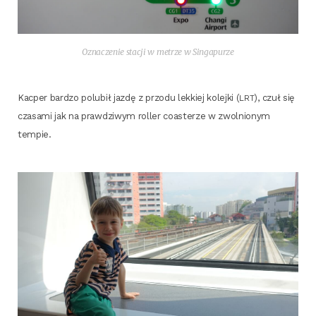
Ozna­cze­nie sta­cji w metrze w Singapurze
Kac­per bar­dzo polu­bił jaz­dę z przo­du lek­kiej kolej­ki (
), czuł się
LRT
cza­sa­mi jak na praw­dzi­wym rol­ler coaste­rze w zwol­nio­nym
tempie.