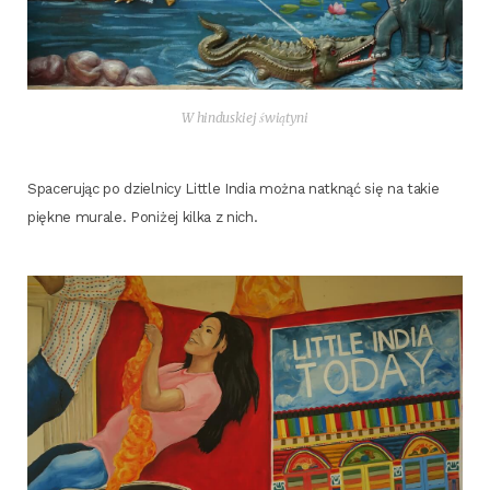
W hin­du­skiej świątyni
Spa­ce­ru­jąc po dziel­ni­cy Lit­tle India moż­na natknąć się na takie
pięk­ne mura­le. Poni­żej kil­ka z nich.