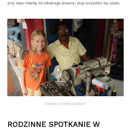
śmy więc miar­kę od lokal­ne­go kraw­ca i siup wszyst­ko się udało.
Kra­wiec w Małych Indiach
RODZINNE SPOTKANIE W