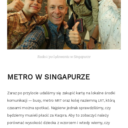
Radość po lądowaniu w Singapurze
METRO W SINGAPURZE
Zaraz po przy­lo­cie uda­li­śmy się zaku­pić kar­tę na lokal­ne środ­ki
komu­ni­ka­cji — busy, metro
oraz kolej naziem­ną
, któ­rą
MRT
LRT
cza­sa­mi moż­na spo­tkać. Naj­pierw jed­nak spraw­dzi­li­śmy, czy
będzie­my musie­li pła­cić za Kac­pra. Aby to zoba­czyć nale­ży
porów­nać wyso­kość dziec­ka z wzor­cem i wte­dy wie­my, czy