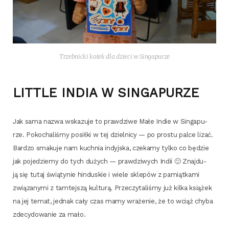
Trzeb­nic­ki kotek dla dzie­ci w Singapurze
LITTLE INDIA W SINGAPURZE
Jak sama nazwa wska­zu­je to praw­dzi­we Małe Indie w Sin­ga­pu­
rze. Poko­cha­li­śmy posił­ki w tej dziel­ni­cy — po pro­stu pal­ce lizać.
Bar­dzo sma­ku­je nam kuch­nia indyj­ska, cze­ka­my tyl­ko co będzie
jak poje­dzie­my do tych dużych — praw­dzi­wych Indii 🙂 Znaj­du­
ją się tutaj świą­ty­nie hin­du­skie i wie­le skle­pów z pamiąt­ka­mi
zwią­za­ny­mi z tam­tej­szą kul­tu­rą. Prze­czy­ta­li­śmy już kil­ka ksią­żek
na jej temat, jed­nak cały czas mamy wra­że­nie, że to wciąż chy­ba
zde­cy­do­wa­nie za mało.