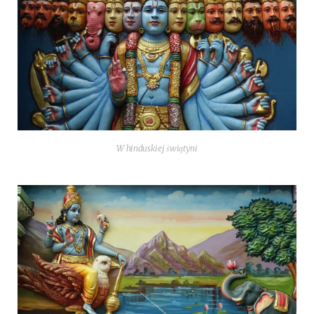
W hin­du­skiej świątyni