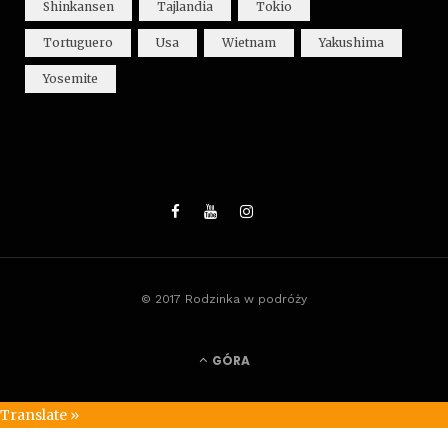
Shinkansen
Tajlandia
Tokio
Tortuguero
Usa
Wietnam
Yakushima
Yosemite
© 2017 Rodzinka w podróży
GÓRA
Translate »