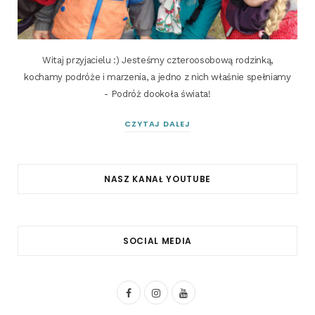
Witaj przyjacielu :) Jesteśmy czteroosobową rodzinką,
kochamy podróże i marzenia, a jedno z nich właśnie spełniamy
- Podróż dookoła świata!
CZYTAJ DALEJ
NASZ KANAŁ YOUTUBE
SOCIAL MEDIA
F
I
Y