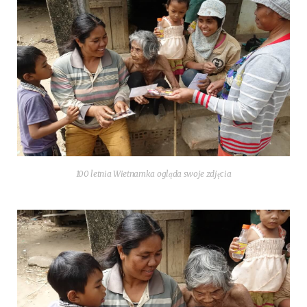
100 let­nia Wiet­nam­ka ogląda swo­je zdjęcia