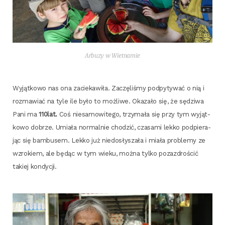
Arbu­zy w Wietnamie
Wyjąt­ko­wo nas ona zacie­ka­wi­ła. Zaczę­li­śmy pod­py­ty­wać o nią i
roz­ma­wiać na tyle ile było to moż­li­we. Oka­za­ło się, że sędzi­wa
Pani ma
110lat.
Coś nie­sa­mo­wi­te­go, trzy­ma­ła się przy tym wyjąt­
ko­wo dobrze. Umia­ła nor­mal­nie cho­dzić, cza­sa­mi lek­ko pod­pie­ra­
jąc się bam­bu­sem. Lek­ko już nie­do­sły­sza­ła i mia­ła pro­ble­my ze
wzro­kiem, ale będąc w tym wie­ku, moż­na tyl­ko pozaz­dro­ścić
takiej kondycji.