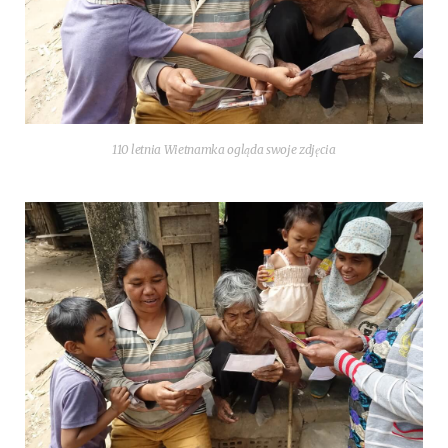
110 let­nia Wiet­nam­ka ogląda swo­je zdjęcia