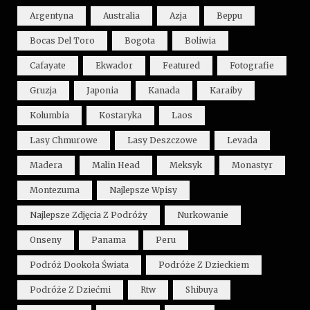
Argentyna
Australia
Azja
Beppu
Bocas Del Toro
Bogota
Boliwia
Cafayate
Ekwador
Featured
Fotografie
Gruzja
Japonia
Kanada
Karaiby
Kolumbia
Kostaryka
Laos
Lasy Chmurowe
Lasy Deszczowe
Levada
Madera
Malin Head
Meksyk
Monastyr
Montezuma
Najlepsze Wpisy
Najlepsze Zdjęcia Z Podróży
Nurkowanie
Onseny
Panama
Peru
Podróż Dookoła Świata
Podróże Z Dzieckiem
Podróże Z Dziećmi
Rtw
Shibuya