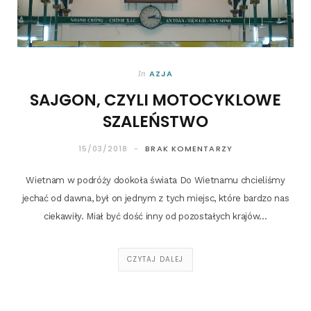
AZJA
In
SAJGON, CZYLI MOTOCYKLOWE
SZALEŃSTWO
15/03/2018
BRAK KOMENTARZY
Wiet­nam w podró­ży dooko­ła świa­ta Do Wiet­na­mu chcie­li­śmy
jechać od daw­na, był on jed­nym z tych miejsc, któ­re bar­dzo nas
cie­ka­wi­ły. Miał być dość inny od pozo­sta­łych krajów…
CZYTAJ DALEJ