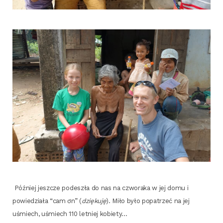
Póź­niej jesz­cze pode­szła do nas na czwo­ra­ka w jej domu i
powie­dzia­ła “cam ơn” (
dzię­ku­ję
). Miło było popa­trzeć na jej
uśmiech, uśmiech 110 let­niej kobiety…