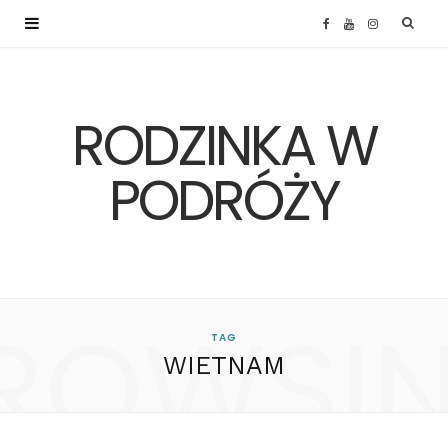
F
Y
I
a
o
n
RODZINKA W
c
u
s
e
T
t
PODRÓŻY
b
u
a
o
b
g
ROWSI
o
e
r
TAG
WIETNAM
k
a
m