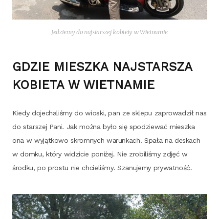
Jedzie­my do naj­star­szej kobie­ty w Wietnamie
GDZIE MIESZKA NAJSTARSZA
KOBIETA W WIETNAMIE
Kie­dy doje­cha­li­śmy do wio­ski, pan ze skle­pu zapro­wa­dził nas
do star­szej Pani. Jak moż­na było się spo­dzie­wać miesz­ka
ona w wyjąt­ko­wo skrom­nych warun­kach. Spa­ła na deskach
w dom­ku, któ­ry widzi­cie poni­żej. Nie zro­bi­li­śmy zdjęć w
środ­ku, po pro­stu nie chcie­li­śmy. Sza­nu­je­my prywatność.