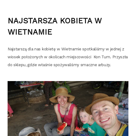
NAJSTARSZA KOBIETA W
WIETNAMIE
Naj­star­szą dla nas kobie­tę w Wiet­na­mie spo­tka­li­śmy w jed­nej z
wio­sek poło­żo­nych w oko­li­cach miej­sco­wo­ści Kon Tum. Przy­szła
do skle­pu, gdzie wła­śnie spo­ży­wa­li­śmy smacz­ne arbuzy.