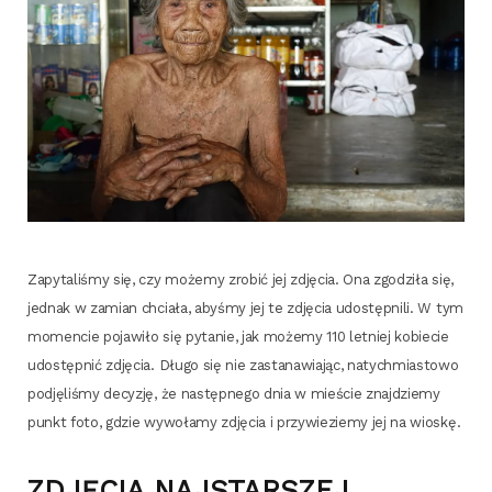
Zapy­ta­li­śmy się, czy może­my zro­bić jej zdję­cia. Ona zgo­dzi­ła się,
jed­nak w zamian chcia­ła, aby­śmy jej te zdję­cia udo­stęp­ni­li. W tym
momen­cie poja­wi­ło się pyta­nie, jak może­my 110 let­niej kobie­cie
udo­stęp­nić zdję­cia. Dłu­go się nie zasta­na­wia­jąc, natych­mia­sto­wo
pod­ję­li­śmy decy­zję, że następ­ne­go dnia w mie­ście znaj­dzie­my
punkt foto, gdzie wywo­ła­my zdję­cia i przy­wie­zie­my jej na wioskę.
ZDJĘCIA NAJSTARSZEJ