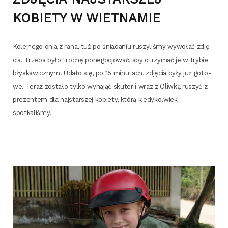
KOBIETY W WIETNAMIE
Kolej­ne­go dnia z rana, tuż po śnia­da­niu ruszy­li­śmy wywo­łać zdję­
cia. Trze­ba było tro­chę pone­go­cjo­wać, aby otrzy­mać je w try­bie
bły­ska­wicz­nym. Uda­ło się, po 15 minu­tach, zdję­cia były już goto­
we. Teraz zosta­ło tyl­ko wyna­jąć sku­ter i wraz z Oliw­ką ruszyć z
pre­zen­tem dla naj­star­szej kobie­ty, któ­rą kie­dy­kol­wiek
spotkaliśmy.