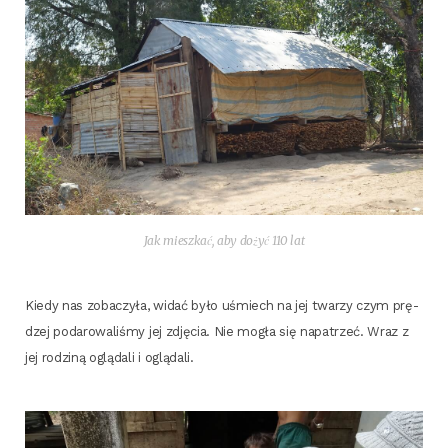
Jak miesz­kać, aby dożyć 110 lat
Kie­dy nas zoba­czy­ła, widać było uśmiech na jej twa­rzy czym prę­
dzej poda­ro­wa­li­śmy jej zdję­cia. Nie mogła się napa­trzeć. Wraz z
jej rodzi­ną oglą­da­li i oglądali.