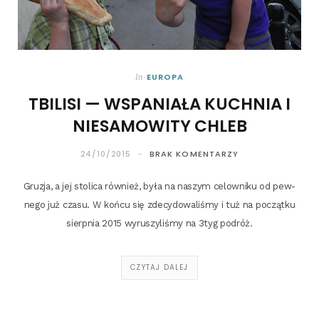
EUROPA
In
TBILISI — WSPANIAŁA KUCHNIA I
NIESAMOWITY CHLEB
24/10/2015
BRAK KOMENTARZY
Gru­zja, a jej sto­li­ca rów­nież, była na naszym celow­ni­ku od pew­
ne­go już cza­su. W koń­cu się zde­cy­do­wa­li­śmy i tuż na począt­ku
sierp­nia 2015 wyru­szy­li­śmy na 3tyg podróż.
CZYTAJ DALEJ