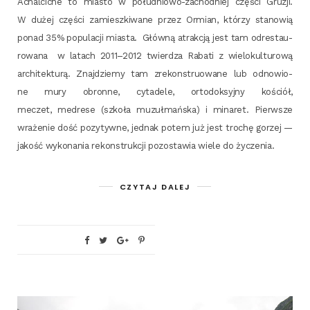
Achal­ci­che to mia­sto w połu­dnio­wo-zachod­niej czę­ści Gru­zji.
W dużej czę­ści zamiesz­ki­wa­ne przez Ormian, któ­rzy sta­no­wią
ponad 35% popu­la­cji mia­sta. Głów­ną atrak­cją jest tam odre­stau­
ro­wa­na w latach 2011–2012 twier­dza Raba­ti z wie­lo­kul­tu­ro­wą
archi­tek­tu­rą. Znaj­dzie­my tam zre­kon­stru­owa­ne lub odno­wio­
ne mury obron­ne, cyta­de­le, orto­dok­syj­ny kościół,
meczet, medre­se (szko­ła muzuł­mań­ska) i mina­ret. Pierw­sze
wra­że­nie dość pozy­tyw­ne, jed­nak potem już jest tro­chę gorzej —
jakość wyko­na­nia rekon­struk­cji pozo­sta­wia wie­le do życzenia.
CZYTAJ DALEJ