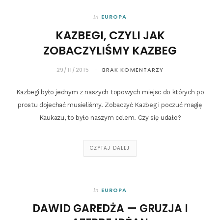
EUROPA
In
KAZBEGI, CZYLI JAK
ZOBACZYLIŚMY KAZBEG
29/11/2015
BRAK KOMENTARZY
Kazbe­gi było jed­nym z naszych topo­wych miejsc do któ­rych po
pro­stu doje­chać musie­li­śmy. Zoba­czyć Kazbeg i poczuć magię
Kau­ka­zu, to było naszym celem. Czy się udało?
CZYTAJ DALEJ
EUROPA
In
DAWID GAREDŻA — GRUZJA I