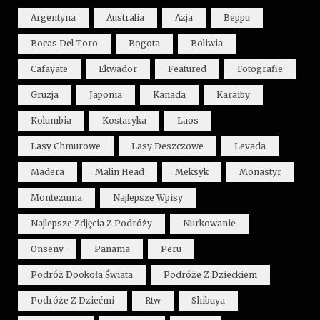
Argentyna
Australia
Azja
Beppu
Bocas Del Toro
Bogota
Boliwia
Cafayate
Ekwador
Featured
Fotografie
Gruzja
Japonia
Kanada
Karaiby
Kolumbia
Kostaryka
Laos
Lasy Chmurowe
Lasy Deszczowe
Levada
Madera
Malin Head
Meksyk
Monastyr
Montezuma
Najlepsze Wpisy
Najlepsze Zdjęcia Z Podróży
Nurkowanie
Onseny
Panama
Peru
Podróż Dookoła Świata
Podróże Z Dzieckiem
Podróże Z Dziećmi
Rtw
Shibuya