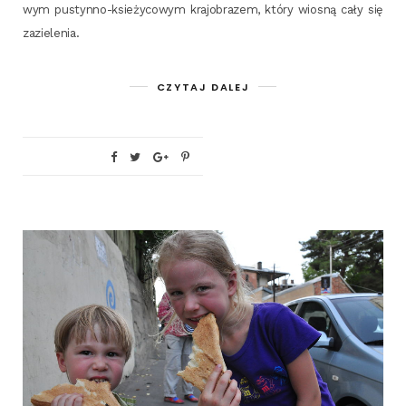
wym pustyn­no-ksie­ży­co­wym kra­jo­bra­zem, któ­ry wio­sną cały się
zazielenia.
CZYTAJ DALEJ