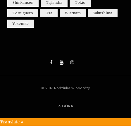
Shinkansen
Tajlandia
Tokio
Tortuguero
Usa
Wietnam
Yakushima
Yosemite
© 2017 Rodzinka w podróży
GÓRA
Translate »