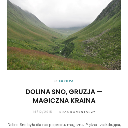
EUROPA
In
DOLINA SNO, GRUZJA —
MAGICZNA KRAINA
14/12/2015
BRAK KOMENTARZY
Doli­no Sno była dla nas po pro­stu magicz­na. Pięk­na i zaska­ku­ją­ca,