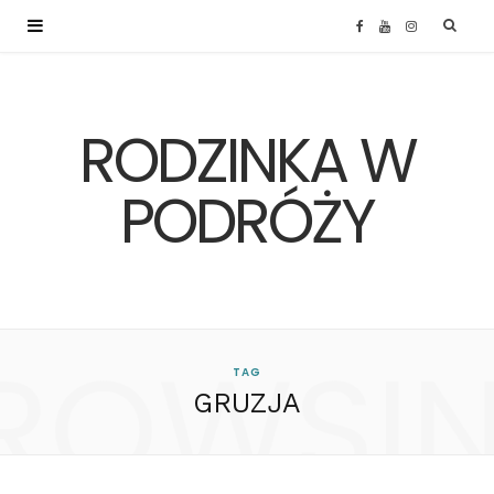
F
Y
I
a
o
n
RODZINKA W
c
u
s
e
T
t
PODRÓŻY
b
u
a
o
b
g
ROWSI
o
e
r
TAG
GRUZJA
k
a
m