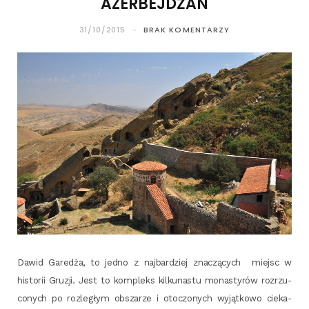
AZERBEJDŻAN
31/10/2015
BRAK KOMENTARZY
Dawid Gare­dża, to jed­no z naj­bar­dziej zna­czą­cych miejsc w
histo­rii Gru­zji. Jest to kom­pleks kil­ku­na­stu mona­sty­rów roz­rzu­
co­nych po roz­le­głym obsza­rze i oto­czo­nych wyjąt­ko­wo cie­ka­