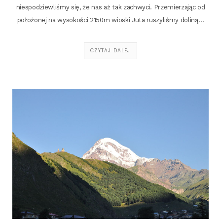
nie­spo­dziew­li­śmy się, że nas aż tak zachwy­ci. Prze­mie­rza­jąc od
poło­żo­nej na wyso­ko­ści 2150m wio­ski Juta ruszy­li­śmy doliną…
CZYTAJ DALEJ