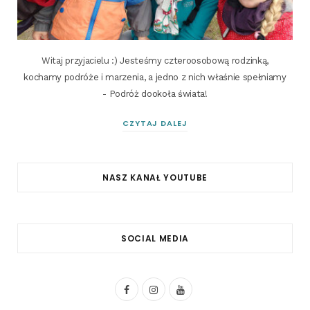
Witaj przyjacielu :) Jesteśmy czteroosobową rodzinką,
kochamy podróże i marzenia, a jedno z nich właśnie spełniamy
- Podróż dookoła świata!
CZYTAJ DALEJ
NASZ KANAŁ YOUTUBE
SOCIAL MEDIA
F
I
Y