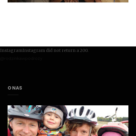
InstagramInstagram did not return a 200.
@rodzinkawpodrozy
O NAS