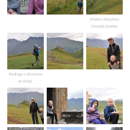
Wido­ki z Klasz­to­ru
Tsmin­da Sameba
Wędru­jąc z dziec­kiem
po Gruzji