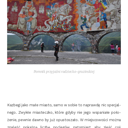
Pomnik przy­jaź­ni radziecko-gruzinskiej
Kazbe­gi jako małe mia­sto, samo w sobie to napraw­dę nic spe­cjal­
ne­go. Zwy­kłe mia­stecz­ko, któ­re gdy­by nie jego wspa­nia­łe poło­
że­nie, pew­nie daw­no by już opu­sto­sza­ło. W miej­sco­wo­ści moż­na
zna­leźć pokaź­ną licz­bę noc­le­gów, nato­miast, aby zjeść coś