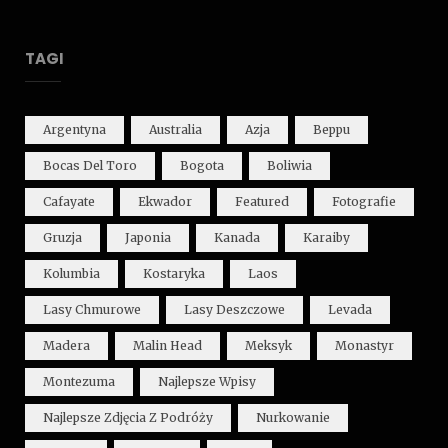
TAGI
Argentyna
Australia
Azja
Beppu
Bocas Del Toro
Bogota
Boliwia
Cafayate
Ekwador
Featured
Fotografie
Gruzja
Japonia
Kanada
Karaiby
Kolumbia
Kostaryka
Laos
Lasy Chmurowe
Lasy Deszczowe
Levada
Madera
Malin Head
Meksyk
Monastyr
Montezuma
Najlepsze Wpisy
Najlepsze Zdjęcia Z Podróży
Nurkowanie