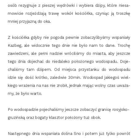
osób rezy­gnu­je z pie­szej wędrów­ki i wybie­ra dżi­py, któ­re nie­sa­
mo­wi­cie roz­jeż­dża­ją tra­wę wokół kościół­ka, czy­niąc ją trosz­kę
mniej przy­ja­zną do oka.
Z kościół­ka gdy­by nie pogo­da pew­nie zoba­czy­li­by­śmy wspa­nia­ły
Kazbeg, ale widocz­nie tego dnie nie było nam to dane. Tro­chę
zawie­dze­ni, ale peł­ni nadziei wró­ci­li­śmy do mia­sta, aby jesz­cze
tego dnia doje­chać do nie­da­le­ko poło­żo­ne­go wodo­spa­du. Doje­
cha­li­śmy tam dżi­pem. Od miej­sca przy­stan­ku do wodo­spa­du
idzie się dość krót­ko, zale­d­wie 30min. Wodo­spad jakie­goś wiel­
kie­go wra­że­nia na nas nie zro­bił, jed­nak mając wol­ny czas uwa­ża­
my, że było warto.
Po wodo­spa­dzie poje­cha­li­śmy jesz­cze zoba­czyć gra­ni­cę rosyj­sko-
gru­ziń­ską oraz boga­ty klasz­tor poło­żo­ny tuż obok.
Następ­ne­go dnia wspa­nia­ła doli­na Sno i potem już tyl­ko powrót