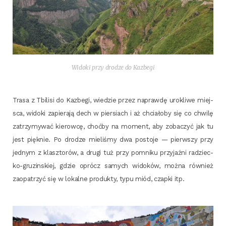
Wido­ki przy dro­dze do Kazbegi
Tra­sa z Tbi­li­si do Kazbe­gi, wie­dzie przez napraw­dę uro­kli­we miej­
sca, wido­ki zapie­ra­ją dech w pier­siach i aż chcia­ło­by się co chwi­lę
zatrzy­my­wać kie­row­cę, choć­by na moment, aby zoba­czyć jak tu
jest pięk­nie. Po dro­dze mie­li­śmy dwa posto­je — pierw­szy przy
jed­nym z klasz­to­rów, a dru­gi tuż przy pomni­ku przy­jaź­ni radziec­
ko-gru­zin­skiej, gdzie oprócz samych wido­ków, moż­na rów­nież
zaopa­trzyć się w lokal­ne pro­duk­ty, typu miód, czap­ki itp.