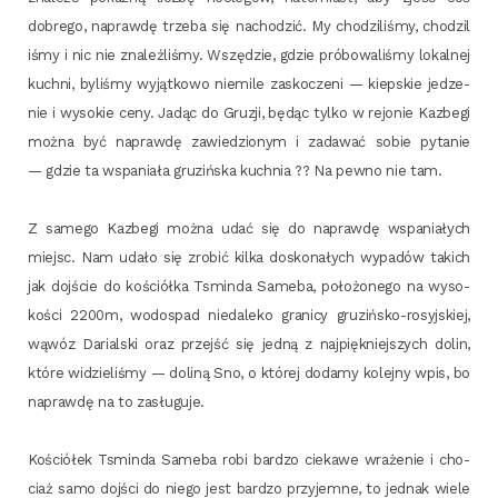
dobre­go, napraw­dę trze­ba się nacho­dzić. My cho­dzi­li­śmy, cho­dzi­l
i­śmy i nic nie zna­leź­li­śmy. Wszę­dzie, gdzie pró­bo­wa­li­śmy lokal­nej
kuch­ni, byli­śmy wyjąt­ko­wo nie­mi­le zasko­cze­ni — kiep­skie jedze­
nie i wyso­kie ceny. Jadąc do Gru­zji, będąc tyl­ko w rejo­nie Kazbe­gi
moż­na być napraw­dę zawie­dzio­nym i zada­wać sobie pyta­nie
— gdzie ta wspa­nia­ła gru­ziń­ska kuch­nia ?? Na pew­no nie tam.
Z same­go Kazbe­gi moż­na udać się do napraw­dę wspa­nia­łych
miejsc. Nam uda­ło się zro­bić kil­ka dosko­na­łych wypa­dów takich
jak doj­ście do kościół­ka Tsmin­da Same­ba, poło­żo­ne­go na wyso­
ko­ści 2200m, wodo­spad nie­da­le­ko gra­ni­cy gru­ziń­sko-rosyj­skiej,
wąwóz Darial­ski oraz przejść się jed­ną z naj­pięk­niej­szych dolin,
któ­re widzie­li­śmy — doli­ną Sno, o któ­rej doda­my kolej­ny wpis, bo
napraw­dę na to zasługuje.
Kośció­łek Tsmin­da Same­ba robi bar­dzo cie­ka­we wra­że­nie i cho­
ciaż samo doj­ści do nie­go jest bar­dzo przy­jem­ne, to jed­nak wie­le