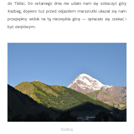
do Tbi­li­si. Do osta­nie­go dnia nie uda­ło nam się zoba­czyć góry
Kazbeg, dopie­ro tuż przed odjaz­dem mar­szrut­ki uka­zał się nam
prze­pięk­ny widok na tą nie­zwy­kła górę — opła­ca­ło się cze­kać i
być cierpliwym.
Kazbeg