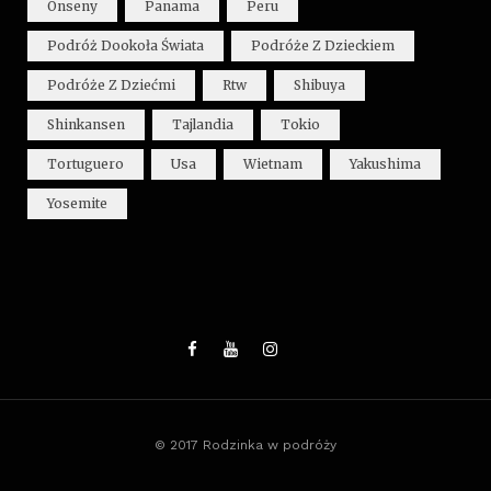
Onseny
Panama
Peru
Podróż Dookoła Świata
Podróże Z Dzieckiem
Podróże Z Dziećmi
Rtw
Shibuya
Shinkansen
Tajlandia
Tokio
Tortuguero
Usa
Wietnam
Yakushima
Yosemite
© 2017 Rodzinka w podróży