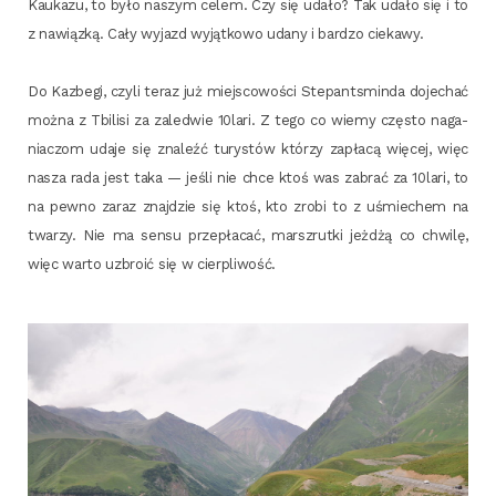
Kau­ka­zu, to było naszym celem. Czy się uda­ło?
Tak uda­ło się i to
z nawiąz­ką. Cały wyjazd wyjąt­ko­wo uda­ny i bar­dzo ciekawy.
Do Kazbe­gi, czy­li teraz już miej­sco­wo­ści Ste­pant­smin­da doje­chać
moż­na z Tbi­li­si za zale­d­wie 10lari. Z tego co wie­my czę­sto naga­
nia­czom uda­je się zna­leźć tury­stów któ­rzy zapła­cą wię­cej, więc
nasza rada jest taka — jeśli nie chce ktoś was zabrać za 10lari, to
na pew­no zaraz znaj­dzie się ktoś, kto zro­bi to z uśmie­chem na
twa­rzy. Nie ma sen­su prze­pła­cać, mar­szrut­ki jeż­dżą co chwi­lę,
więc war­to uzbro­ić się w cierpliwość.