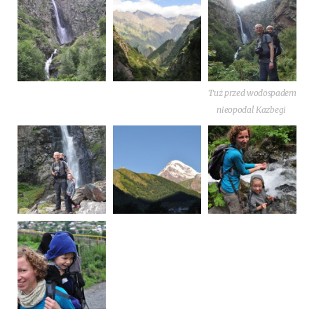
Tuż przed wodo­spa­dem
nie­opo­dal Kazbegi