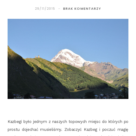
29/11/2015
BRAK KOMENTARZY
Kazbe­gi było jed­nym z naszych topo­wych miejsc do któ­rych po
pro­stu doje­chać musie­li­śmy. Zoba­czyć Kazbeg i poczuć magię