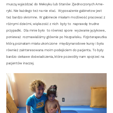
muszą wyjeż­dzać do Mek­sy­ku lub Sta­nów Zjed­no­czo­nych Ame­
ry­ki. Nie każ­de­go też na nie stać. Wypo­sa­że­nie gabi­ne­tow jest
też bar­dzo skrom­ne. W gabi­ne­cie mia­łam moż­li­wość pra­co­wać z
róż­ny­mi dzieć­mi, więk­szość z nich były to napraw­dę trud­ne
przy­pad­ki. Dla mnie było to rów­nież spo­re wyzwa­nie języ­ko­we,
ponie­waż roz­ma­wia­li­śmy głów­nie po hisz­pań­sku. Fizjo­te­ra­peut­ka
któ­rą pozna­łam mia­ła ukoń­czo­ne mię­dzy­na­ro­do­we kur­sy i była
rów­nież zain­te­re­so­wa­na moim podej­ściem do pacjen­ta. To były
bar­dzo cie­ka­we doświad­cze­nia, któ­re pozwo­li­ły nam spoj­rzeć na
pacjen­tów inaczej.