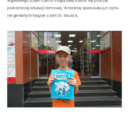
angiel­skie­go, dzię­ki cze­mu mogła dalej szko­lić się pod­czas
podróż­ni­czej edu­ka­cji domo­wej. Wcze­śniej opa­no­wa­ła już czy­ta­
nie genial­nych ksią­żek z serii Dr. Seuss’a.