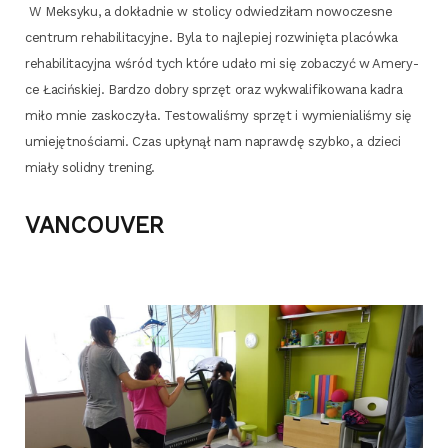
W Mek­sy­ku, a dokład­nie w sto­li­cy odwie­dzi­łam nowo­cze­sne
cen­trum reha­bi­li­ta­cyj­ne. Byla to naj­le­piej roz­wi­nię­ta pla­ców­ka
reha­bi­li­ta­cyj­na wśród tych któ­re uda­ło mi się zoba­czyć w Ame­ry­
ce Łaciń­skiej. Bar­dzo dobry sprzęt oraz wykwa­li­fi­ko­wa­na kadra
miło mnie zasko­czy­ła. Testo­wa­li­śmy sprzęt i wymie­nia­li­śmy się
umie­jęt­no­ścia­mi. Czas upły­nął nam napraw­dę szyb­ko, a dzie­ci
mia­ły solid­ny trening.
VANCOUVER