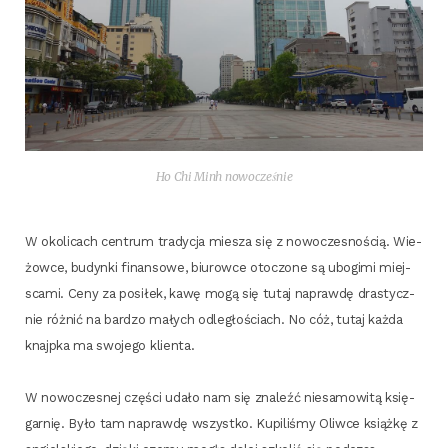
Ho Chi Minh nowocześnie
W oko­li­cach cen­trum tra­dy­cja mie­sza się z nowo­cze­sno­ścią. Wie­
żow­ce, budyn­ki finan­so­we, biu­row­ce oto­czo­ne są ubo­gi­mi miej­
sca­mi. Ceny za posi­łek, kawę mogą się tutaj napraw­dę dra­stycz­
nie róż­nić na bar­dzo małych odle­gło­ściach. No cóż, tutaj każ­da
knajp­ka ma swo­je­go klienta.
W nowo­cze­snej czę­ści uda­ło nam się zna­leźć nie­sa­mo­wi­tą księ­
gar­nię. Było tam napraw­dę wszyst­ko. Kupi­li­śmy Oliw­ce książ­kę z