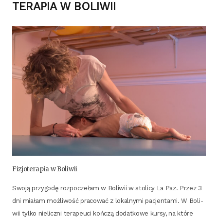
TERAPIA W BOLIWII
Fizjo­te­ra­pia w Boliwii
Swo­ją przy­go­dę roz­po­cze­łam w Boli­wii w sto­li­cy La Paz. Przez 3
dni mia­łam moż­li­wość pra­co­wać z lokal­ny­mi pacjen­ta­mi. W Boli­
wii tyl­ko nie­licz­ni tera­peu­ci koń­czą dodat­ko­we kur­sy, na któ­re