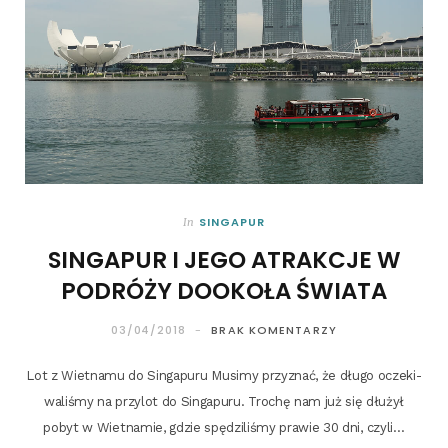
SINGAPUR
In
SINGAPUR I JEGO ATRAKCJE W
PODRÓŻY DOOKOŁA ŚWIATA
03/04/2018
BRAK KOMENTARZY
Lot z Wiet­na­mu do Sin­ga­pu­ru Musi­my przy­znać, że dłu­go ocze­ki­
wa­li­śmy na przy­lot do Sin­ga­pu­ru. Tro­chę nam już się dłu­żył
pobyt w Wiet­na­mie, gdzie spę­dzi­li­śmy pra­wie 30 dni, czyli…