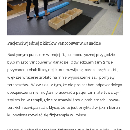
Pacjen­ci w jed­nej z kli­nik w Van­co­ouver w Kanadzie
Następ­nym punk­tem w mojej fizjo­te­ra­peu­tycz­nej przy­go­dzie
było mia­sto Van­co­uver w Kana­dzie. Odwie­dzi­łam tam 2 filie
przy­chod­ni reha­bi­li­ta­cyj­nej, któ­ra roz­wi­ja się bar­dzo pręż­nie. Naj­
więk­sze wra­że­nie zro­bi­ło na mnie wypo­sa­że­nie sal i pomy­sły
tera­peu­tów. W związ­ku z tym, że nie posia­da­łam odpo­wied­nie­go
ubez­pie­cze­nia nie mogłam pra­co­wać z pacjen­ta­mi, ale towa­rzy­
szy­łam im w tera­pii, gdzie roz­ma­wia­li­śmy o pro­ble­mach i nowa­
tor­skich roz­wią­za­niach. Myślę, że to jest przy­kład w jakim kie­run­
ku powin­na roz­wi­jać się fizjo­te­ra­pia w Polsce,