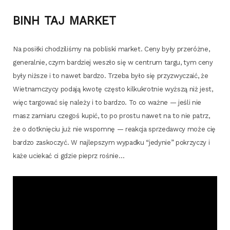
BINH
TAJ
MARKET
Na posił­ki cho­dzi­li­śmy na pobli­ski mar­ket. Ceny były prze­róż­ne,
gene­ral­nie, czym bar­dziej weszło się w cen­trum tar­gu, tym ceny
były niż­sze i to nawet bar­dzo. Trze­ba było się przy­zwy­cza­ić, że
Wiet­nam­czy­cy poda­ją kwo­tę czę­sto kil­ku­krot­nie wyż­szą niż jest,
więc tar­go­wać się nale­ży i to bar­dzo. To co waż­ne — jeśli nie
masz zamia­ru cze­goś kupić, to po pro­stu nawet na to nie patrz,
że o dotknię­ciu już nie wspo­mnę — reak­cja sprze­daw­cy może cię
bar­dzo zasko­czyć. W naj­lep­szym wypad­ku “jedy­nie” pokrzy­czy i
każe ucie­kać ci gdzie pieprz rośnie…