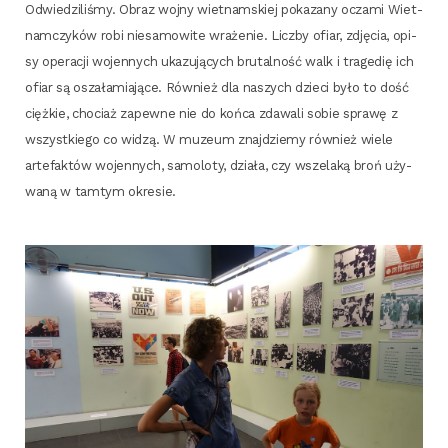
Odwie­dzi­li­śmy. Obraz woj­ny wiet­nam­skiej poka­za­ny ocza­mi Wiet­
nam­czy­ków robi nie­sa­mo­wi­te wra­że­nie. Licz­by ofiar, zdję­cia, opi­
sy ope­ra­cji wojen­nych uka­zu­ją­cych bru­tal­ność walk i tra­ge­dię ich
ofiar są osza­ła­mia­ją­ce. Rów­nież dla naszych dzie­ci było to dość
cięż­kie, cho­ciaż zapew­ne nie do koń­ca zda­wa­li sobie spra­wę z
wszyst­kie­go co widzą. W muzeum znaj­dzie­my rów­nież wie­le
arte­fak­tów wojen­nych, samo­lo­ty, dzia­ła, czy wsze­la­ką broń uży­
wa­ną w tam­tym okresie.