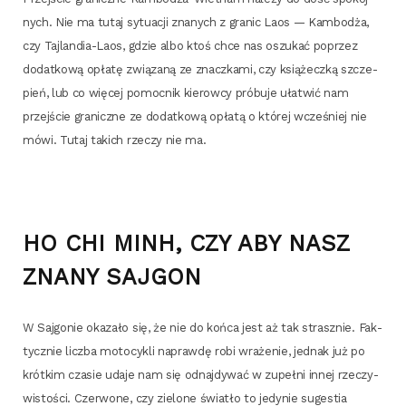
nych. Nie ma tutaj sytu­acji zna­nych z gra­nic Laos — Kam­bo­dża,
czy Taj­lan­dia-Laos, gdzie albo ktoś chce nas oszu­kać poprzez
dodat­ko­wą opła­tę zwią­za­ną ze znacz­ka­mi, czy ksią­żecz­ką szcze­
pień, lub co wię­cej pomoc­nik kie­row­cy pró­bu­je uła­twić nam
przej­ście gra­nicz­ne ze dodat­ko­wą opła­tą o któ­rej wcze­śniej nie
mówi. Tutaj takich rze­czy nie ma.
HO CHI MINH, CZY ABY NASZ
ZNANY SAJGON
W Saj­go­nie oka­za­ło się, że nie do koń­ca jest aż tak strasz­nie. Fak­
tycz­nie licz­ba moto­cy­kli napraw­dę robi wra­że­nie, jed­nak już po
krót­kim cza­sie uda­je nam się odnaj­dy­wać w zupeł­ni innej rze­czy­
wi­sto­ści. Czer­wo­ne, czy zie­lo­ne świa­tło to jedy­nie suge­stia