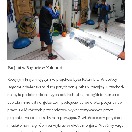
Pacjent w Bogo­cie w Kolumbii
Kolej­nym kra­jem uję­tym w pro­jek­cie była Kolum­bia. W sto­li­cy
Bogo­cie odwie­dzi­łam dużą przy­chod­nię reha­bi­li­ta­cyj­ną. Przy­chod­
nia była podob­na do naszych pol­skich, ale szcze­gól­nie zain­te­re­
so­wa­ła mnie sala ergo­te­ra­pii i podej­ście do powro­tu pacjen­ta do
pra­cy. Ilość róż­nych przed­mio­tów wyko­rzy­sty­wa­nych przez
pacjen­ta na co dzień była impo­nu­ją­ca. Z wła­ści­cie­lem przy­chod­
ni uda­ło nam się rów­nież wybrać w oko­licz­ne góry. Mie­li­śmy więc