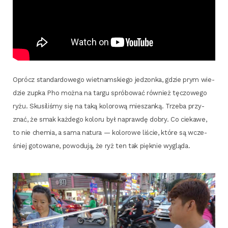
Oprócz stan­dar­do­we­go wiet­nam­skie­go jedzon­ka, gdzie prym wie­
dzie zup­ka Pho moż­na na tar­gu spró­bo­wać rów­nież tęczo­we­go
ryżu. Sku­si­li­śmy się na taką kolo­ro­wą mie­szan­ką. Trze­ba przy­
znać, że smak każ­de­go kolo­ru był napraw­dę dobry. Co cie­ka­we,
to nie che­mia, a sama natu­ra — kolo­ro­we liście, któ­re są wcze­
śniej goto­wa­ne, powo­du­ją, że ryż ten tak pięk­nie wygląda.