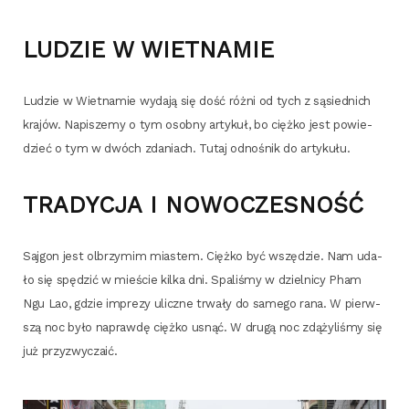
LUDZIE W WIETNAMIE
Ludzie w Wiet­na­mie wyda­ją się dość róż­ni od tych z sąsied­nich
kra­jów. Napi­sze­my o tym osob­ny arty­kuł, bo cięż­ko jest powie­
dzieć o tym w dwóch zda­niach. Tutaj odno­śnik do artykułu.
TRADYCJA I NOWOCZESNOŚĆ
Saj­gon jest olbrzy­mim mia­stem. Cięż­ko być wszę­dzie. Nam uda­
ło się spę­dzić w mie­ście kil­ka dni. Spa­li­śmy w dziel­ni­cy Pham
Ngu Lao, gdzie impre­zy ulicz­ne trwa­ły do same­go rana. W pierw­
szą noc było napraw­dę cięż­ko usnąć. W dru­gą noc zdą­ży­li­śmy się
już przyzwyczaić.