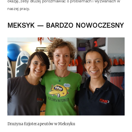
oka­zję, żeby dłu­żej poroz­ma­wiać o pro­ble­mach i wyzwa­niach w
naszej pracy.
MEKSYK —
BARDZO
NOWOCZESNY
Dru­ży­na fizjo­te­ra­peu­tów w Meksyku