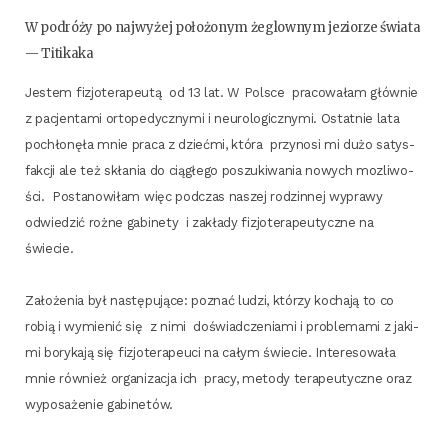
W podró­ży po naj­wy­żej poło­żo­nym żeglow­nym jezio­rze świa­ta
— Titikaka
Jestem fizjo­te­ra­peu­tą od 13 lat. W Pol­sce pra­co­wa­łam głów­nie
z pacjen­ta­mi orto­pe­dycz­ny­mi i neu­ro­lo­gicz­ny­mi. Ostat­nie lata
pochło­nę­ła mnie pra­ca z dzieć­mi, któ­ra przy­no­si mi dużo satys­
fak­cji ale też skła­nia do cią­głe­go poszu­ki­wa­nia nowych mozli­wo­
ści. Posta­no­wi­łam więc pod­czas naszej rodzin­nej wypra­wy
odwie­dzić roż­ne gabi­ne­ty i zakła­dy fizjo­te­ra­peu­tycz­ne na
świecie.
Zało­że­nia był nastę­pu­ją­ce: poznać ludzi, któ­rzy kocha­ją to co
robią i wymie­nić się z nimi doświad­cze­nia­mi i pro­ble­ma­mi z jaki­
mi bory­ka­ją się fizjo­te­ra­peu­ci na całym świe­cie. Inte­re­so­wa­ła
mnie rów­nież orga­ni­za­cja ich pra­cy, meto­dy tera­peu­tycz­ne oraz
wypo­sa­że­nie gabinetów.