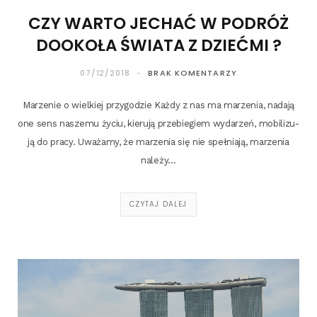
CZY WARTO JECHAĆ W PODRÓŻ
DOOKOŁA ŚWIATA Z DZIEĆMI ?
07/12/2018
BRAK KOMENTARZY
Marze­nie o wiel­kiej przy­go­dzie Każ­dy z nas ma marze­nia, nada­ją
one sens nasze­mu życiu, kie­ru­ją prze­bie­giem wyda­rzeń, mobi­li­zu­
ją do pra­cy. Uwa­ża­my, że marze­nia się nie speł­nia­ją, marze­nia
należy…
CZYTAJ DALEJ