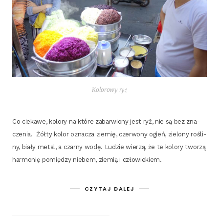
Kolo­ro­wy ryż
Co cie­ka­we, kolo­ry na któ­re zabar­wio­ny jest ryż, nie są bez zna­
cze­nia. Żół­ty kolor ozna­cza zie­mię, czer­wo­ny ogień, zie­lo­ny rośli­
ny, bia­ły metal, a czar­ny wodę. Ludzie wie­rzą, że te kolo­ry two­rzą
har­mo­nię pomię­dzy nie­bem, zie­mią i człowiekiem.
CZYTAJ DALEJ