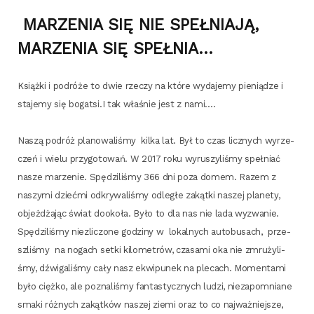
MARZENIA SIĘ NIE SPEŁNIAJĄ,
MARZENIA SIĘ SPEŁNIA…
Książ­ki i podró­że to dwie rze­czy na któ­re wyda­je­my pie­nią­dze i
sta­je­my się bogatsi.I tak wła­śnie jest z nami.…
Naszą podróż pla­no­wa­li­śmy kil­ka lat. Był to czas licz­nych wyrze­
czeń i wie­lu przy­go­to­wań. W 2017 roku wyru­szy­li­śmy speł­niać
nasze marze­nie. Spę­dzi­li­śmy 366 dni poza domem. Razem z
naszy­mi dzieć­mi odkry­wa­li­śmy odle­głe zakąt­ki naszej pla­ne­ty,
objeż­dża­jąc świat dooko­ła. Było to dla nas nie lada wyzwa­nie.
Spę­dzi­li­śmy nie­zli­czo­ne godzi­ny w lokal­nych auto­bu­sach, prze­
szli­śmy na nogach set­ki kilo­me­trów, cza­sa­mi oka nie zmru­ży­li­
śmy, dźwi­ga­li­śmy cały nasz ekwi­pu­nek na ple­cach. Momen­ta­mi
było cięż­ko, ale pozna­li­śmy fan­ta­stycz­nych ludzi, nie­za­po­mnia­ne
sma­ki róż­nych zakąt­ków naszej zie­mi oraz to co naj­waż­niej­sze,