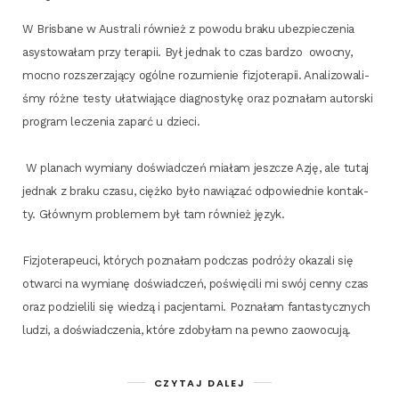
W Bris­ba­ne w Austra­li rów­nież z powo­du bra­ku ubez­pie­cze­nia
asy­sto­wa­łam przy tera­pii. Był jed­nak to czas bar­dzo owoc­ny,
moc­no roz­sze­rza­ją­cy ogól­ne rozu­mie­nie fizjo­te­ra­pii. Ana­li­zo­wa­li­
śmy róż­ne testy uła­twia­ją­ce dia­gno­sty­kę oraz pozna­łam autor­ski
pro­gram lecze­nia zaparć u dzieci.
W pla­nach wymia­ny doświad­czeń mia­łam jesz­cze Azję, ale tutaj
jed­nak z bra­ku cza­su, cięż­ko było nawią­zać odpo­wied­nie kon­tak­
ty. Głów­nym pro­ble­mem był tam rów­nież język.
Fizjo­te­ra­peu­ci, któ­rych pozna­łam pod­czas podró­ży oka­za­li się
otwar­ci na wymia­nę doświad­czeń, poświę­ci­li mi swój cen­ny czas
oraz podzie­li­li się wie­dzą i pacjen­ta­mi. Pozna­łam fan­ta­stycz­nych
ludzi, a doświad­cze­nia, któ­re zdo­by­łam na pew­no zaowocują.
CZYTAJ DALEJ