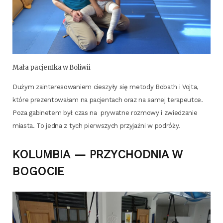
Mała pacjent­ka w Boliwii
Dużym zain­te­re­so­wa­niem cie­szy­ły się meto­dy Bobath i Voj­ta,
któ­re pre­zen­to­wa­łam na pacjen­tach oraz na samej tera­peut­ce.
Poza gabi­ne­tem był czas na pry­wat­ne roz­mo­wy i zwie­dza­nie
mia­sta. To jed­na z tych pierw­szych przy­jaź­ni w podróży.
KOLUMBIA
—
PRZYCHODNIA
W
BOGOCIE