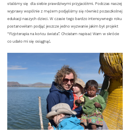
sta­li­śmy się dla sie­bie praw­dzi­wy­mi przy­ja­ciół­mi. Pod­czas naszej
wypra­wy wspól­nie z mężem pod­ję­li­śmy się rów­nież pozasz­kol­nej
edu­ka­cji naszych dzie­ci. W cza­sie tego bar­dzo inten­syw­ne­go roku
posta­no­wi­łam pod­jąć jesz­cze jed­no wyzwa­nie jakim był pro­jekt
“Fizjo­te­ra­pia na koń­cu świa­ta”. Chcia­łam napi­sać Wam w skró­cie
co uda­ło mi się osiągnąć.