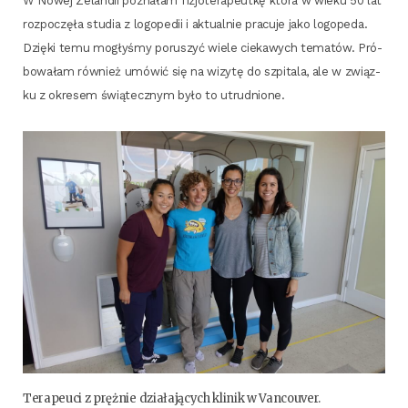
W Nowej Zelan­dii pozna­łam fizjo­te­ra­peut­kę któ­ra w wie­ku 50 lat
roz­po­czę­ła stu­dia z logo­pe­dii i aktu­al­nie pra­cu­je jako logo­pe­da.
Dzię­ki temu mogły­śmy poru­szyć wie­le cie­ka­wych tema­tów. Pró­
bo­wa­łam rów­nież umó­wić się na wizy­tę do szpi­ta­la, ale w związ­
ku z okre­sem świą­tecz­nym było to utrudnione.
Tera­peu­ci z pręż­nie dzia­ła­ją­cych kli­nik w Vancouver.