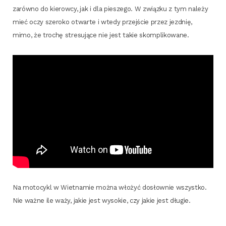
zarów­no do kie­row­cy, jak i dla pie­sze­go. W związ­ku z tym nale­ży
mieć oczy sze­ro­ko otwar­te i wte­dy przej­ście przez jezd­nię,
mimo, że tro­chę stre­su­ją­ce nie jest takie skomplikowane.
Na moto­cykl w Wiet­na­mie moż­na wło­żyć dosłow­nie wszyst­ko.
Nie waż­ne ile waży, jakie jest wyso­kie, czy jakie jest długie.