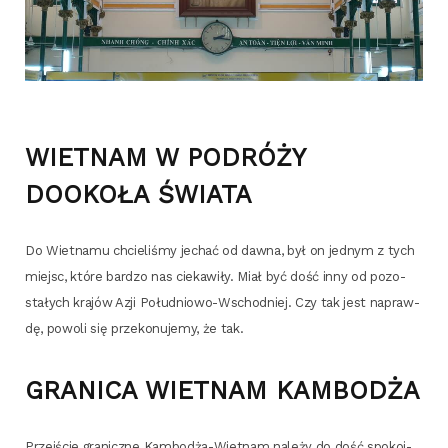
WIETNAM W PODRÓŻY
DOOKOŁA ŚWIATA
Do Wiet­na­mu chcie­li­śmy jechać od daw­na, był on jed­nym z tych
miejsc, któ­re bar­dzo nas cie­ka­wi­ły. Miał być dość inny od pozo­
sta­łych kra­jów Azji Połu­dnio­wo-Wschod­niej. Czy tak jest napraw­
dę, powo­li się prze­ko­nu­je­my, że tak.
GRANICA WIETNAM KAMBODŻA
Przej­ście gra­nicz­ne Kam­bo­dża-Wiet­nam nale­ży do dość spo­koj­