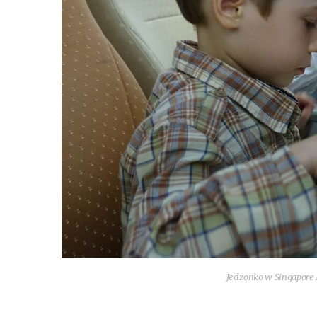
Jedzon­ko w Sin­ga­po­re