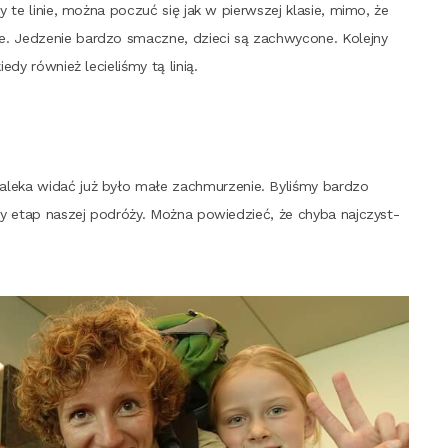
ubi­my te linie, moż­na poczuć się jak w pierw­szej kla­sie, mimo, że
ie. Jedze­nie bar­dzo smacz­ne, dzie­ci są zachwy­co­ne. Kolej­ny
­dy rów­nież lecie­li­śmy tą linią.
 dale­ka widać już było małe zachmu­rze­nie. Byli­śmy bar­dzo
ęp­ny etap naszej podró­ży. Moż­na powie­dzieć, że chy­ba naj­czyst­