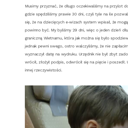
Musi­my przy­znać, że dłu­go ocze­ki­wa­li­śmy na przy­lot d
gdzie spę­dzi­li­śmy pra­wie 30 dni, czy­li tyle na ile poz
się, że na dzie­cię­cych e‑wizach sys­tem wpi­sał, że mogą 
powin­no być. My byli­śmy 29 dni, więc o jeden dzień dłu­że
gra­nicz­ną Wiet­na­mu, któ­ra jak moż­na się było spo­dzie­w
jed­nak pew­ni swe­go, ostro wal­czy­li­śmy, że nie zapła­c
wyzna­czył datę na wydru­ku. Urzęd­nik nie był zbyt zado­w
wró­cił, zło­żył pod­pis, odwró­cił się na pię­cie i poszed
innej rzeczywistości.