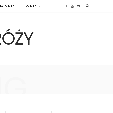
IA O NAS
O NAS
F
Y
I
a
o
n
RÓŻY
c
u
s
e
T
t
b
u
a
o
b
g
NG
o
e
r
k
a
m