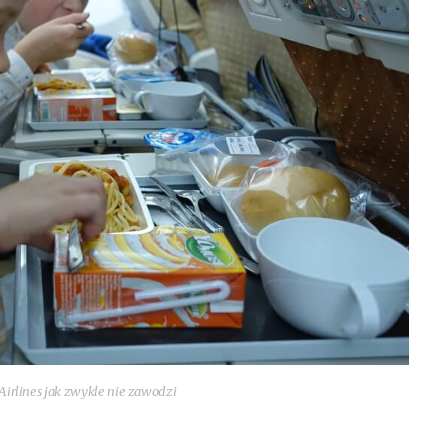
 Air­li­nes jak zwy­kle nie zawodzi