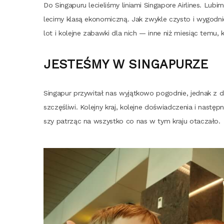
Do Sin­ga­pu­ru lecie­li­śmy linia­mi Sin­ga­po­re Air­li­nes. L
leci­my kla­są eko­no­micz­ną. Jak zwy­kle czy­sto i wygod­n
lot i kolej­ne zabaw­ki dla nich — inne niż mie­siąc temu, kie
JESTEŚMY W SINGAPURZE
Sin­ga­pur przy­wi­tał nas wyjąt­ko­wo pogod­nie, jed­nak z
szczę­śli­wi. Kolej­ny kraj, kolej­ne doświad­cze­nia i nast
szy patrząc na wszyst­ko co nas w tym kra­ju otaczało.