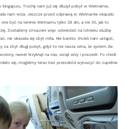
o Sin­ga­pu­ru. Tro­chę nam już się dłu­żył pobyt w Wiet­na­mie,
wa­la­ła nam wiza. Jesz­cze przed odpra­wą w Wiet­na­mie oka­za­ło
one być na tere­nie Wiet­na­mu tyl­ko 28 dni, a nie 30, jak to
j. Zosta­li­śmy zmu­sze­ni więc odwie­dzić na lot­ni­sku służ­bę
ać, nie oka­za­ła się zbyt miła. Nie bar­dzo chcie­li nam ustą­pić,
i­my za zbyt dłu­gi pobyt, gdyż to nie nasza wina, że sys­tem źle
o­lo­ny, nawet krzyk­nął na nas, wziął wizy i poszedł. Po chwi­li
ł. Uda­ło się, mogli­śmy teraz bez prze­szkód wyru­szyć do zupeł­nie