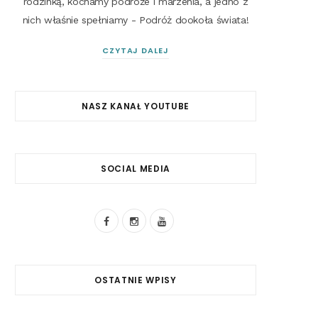
rodzinką, kochamy podróże i marzenia, a jedno z
nich właśnie spełniamy - Podróż dookoła świata!
CZYTAJ DALEJ
NASZ KANAŁ YOUTUBE
SOCIAL MEDIA
F
I
Y
a
n
o
c
s
u
OSTATNIE WPISY
e
t
T
b
a
u