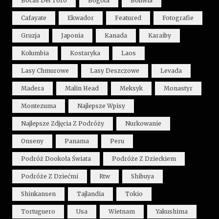
Bocas Del Toro
Bogota
Boliwia
Cafayate
Ekwador
Featured
Fotografie
Gruzja
Japonia
Kanada
Karaiby
Kolumbia
Kostaryka
Laos
Lasy Chmurowe
Lasy Deszczowe
Levada
Madera
Malin Head
Meksyk
Monastyr
Montezuma
Najlepsze Wpisy
Najlepsze Zdjęcia Z Podróży
Nurkowanie
Onseny
Panama
Peru
Podróż Dookoła Świata
Podróże Z Dzieckiem
Podróże Z Dziećmi
Rtw
Shibuya
Shinkansen
Tajlandia
Tokio
Tortuguero
Usa
Wietnam
Yakushima