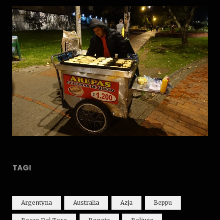
TAGI
Argentyna
Australia
Azja
Beppu