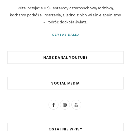
Witaj przyjacielu :) Jesteśmy czteroosobową rodzinką,
kochamy podróże i marzenia, a jedno z nich właśnie spełniamy
- Podróż dookoła świata!
CZYTAJ DALEJ
NASZ KANAŁ YOUTUBE
SOCIAL MEDIA
F
I
Y
a
n
o
c
s
u
OSTATNIE WPISY