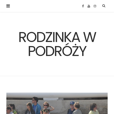
F
Y
I
a
o
n
RODZINKA W
c
u
s
e
T
t
PODRÓŻY
b
u
a
o
b
g
o
e
r
k
a
m