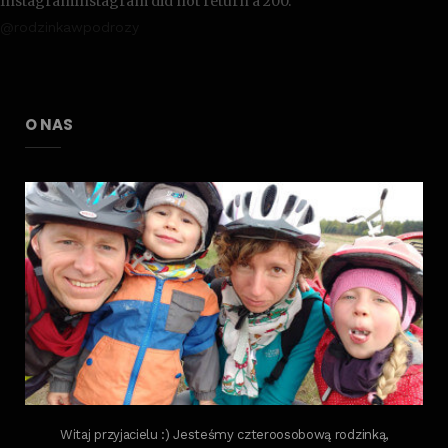
InstagramInstagram did not return a 200.
@rodzinkawpodrozy
O NAS
Witaj przyjacielu :) Jesteśmy czteroosobową rodzinką,