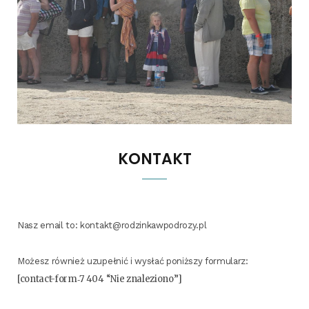
KONTAKT
Nasz ema­il to: kontakt@rodzinkawpodrozy.pl
Możesz rów­nież uzu­peł­nić i wysłać poniż­szy formularz:
[con­tact-for­m‑7 404 “Nie znaleziono”]