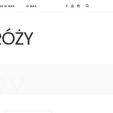
IA O NAS
O NAS
F
Y
I
a
o
n
RÓŻY
c
u
s
e
T
t
b
u
a
o
b
g
RY
o
e
r
k
a
m