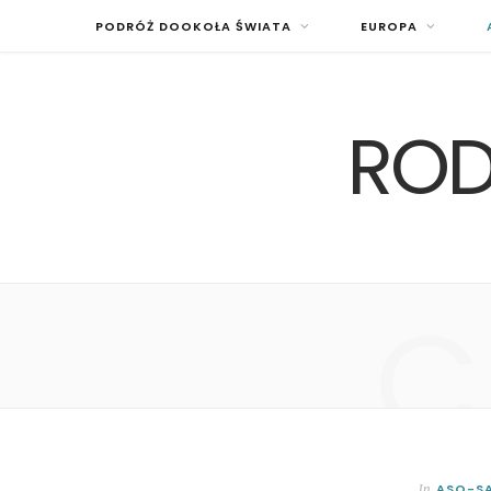
PODRÓŻ DOOKOŁA ŚWIATA
EUROPA
ROD
C
ASO-SA
In