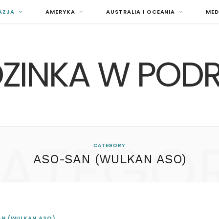
AZJA
AMERYKA
AUSTRALIA I OCEANIA
MED
ZINKA W POD
ATEGO
CATEGORY
ASO-SAN (WULKAN ASO)
N (WULKAN ASO)