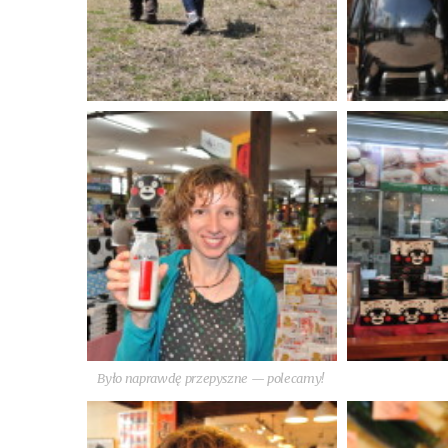
Było napraw­dę prze­pysz­ne — polecamy!