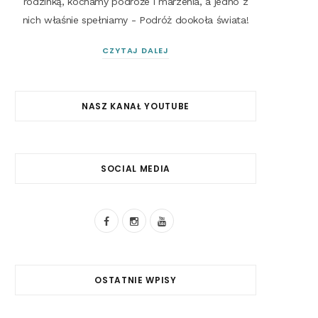
rodzinką, kochamy podróże i marzenia, a jedno z
nich właśnie spełniamy - Podróż dookoła świata!
CZYTAJ DALEJ
NASZ KANAŁ YOUTUBE
SOCIAL MEDIA
F
I
Y
a
n
o
c
s
u
OSTATNIE WPISY
e
t
T
b
a
u