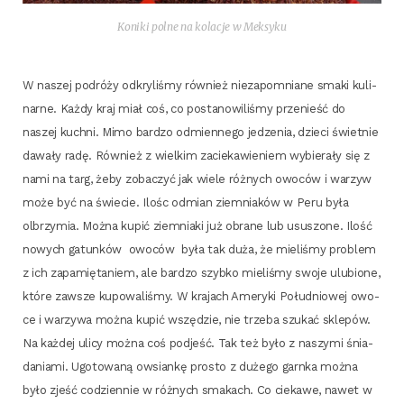
Koni­ki polne na kola­cje w Meksyku
W naszej podró­ży odkry­li­śmy rów­nież nie­za­po­mnia­ne sma­ki kuli­
nar­ne. Każ­dy kraj miał coś, co posta­no­wi­li­śmy prze­nieść do
naszej kuch­ni. Mimo bar­dzo odmien­ne­go jedze­nia, dzie­ci świet­nie
dawa­ły radę. Rów­nież z wiel­kim zacie­ka­wie­niem wybie­ra­ły się z
nami na targ, żeby zoba­czyć jak wie­le róż­nych owo­ców i warzyw
może być na świe­cie. Ilośc odmian ziem­nia­ków w Peru była
olbrzy­mia. Moż­na kupić ziem­nia­ki już obra­ne lub usu­szo­ne. Ilość
nowych gatun­ków
owo­ców
była tak duża, że mie­li­śmy pro­blem
z ich zapa­mię­ta­niem, ale bar­dzo szyb­ko mie­li­śmy swo­je ulu­bio­ne,
któ­re zawsze kupo­wa­li­śmy. W kra­jach Ame­ry­ki Połu­dnio­wej owo­
ce i warzy­wa moż­na kupić wszę­dzie, nie trze­ba szu­kać skle­pów.
Na każ­dej uli­cy moż­na coś pod­jeść. Tak też było z naszy­mi śnia­
da­nia­mi. Ugo­to­wa­ną owsian­kę pro­sto z duże­go garn­ka moż­na
było zjeść codzien­nie w róż­nych sma­kach. Co cie­ka­we, nawet w