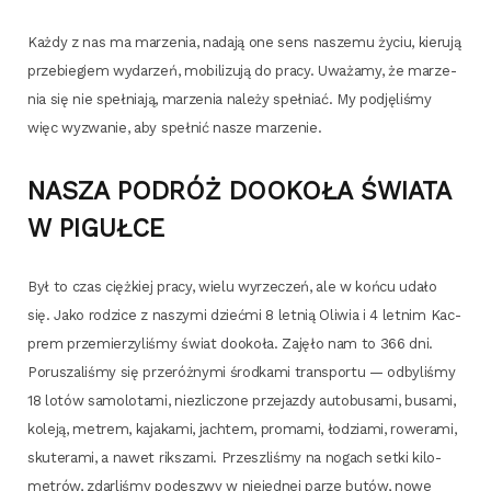
Każ­dy z nas ma marze­nia, nada­ją one sens nasze­mu życiu, kie­ru­ją
prze­bie­giem wyda­rzeń, mobi­li­zu­ją do pra­cy. Uwa­ża­my, że marze­
nia się nie speł­nia­ją, marze­nia nale­ży speł­niać. My pod­ję­li­śmy
więc wyzwa­nie, aby speł­nić nasze marzenie.
NASZA PODRÓŻ DOOKOŁA ŚWIATA
W PIGUŁCE
Był to czas cięż­kiej pra­cy, wie­lu wyrze­czeń, ale w koń­cu uda­ło
się. Jako rodzi­ce z naszy­mi dzieć­mi 8 let­nią Oli­wia i 4 let­nim Kac­
prem prze­mie­rzy­li­śmy świat dooko­ła. Zaję­ło nam to 366 dni.
Poru­sza­li­śmy się prze­róż­ny­mi środ­ka­mi trans­por­tu — odby­li­śmy
18 lotów samo­lo­ta­mi, nie­zli­czo­ne prze­jaz­dy auto­bu­sa­mi, busa­mi,
kole­ją, metrem, kaja­ka­mi, jach­tem, pro­ma­mi, łodzia­mi, rowe­ra­mi,
sku­te­ra­mi, a nawet rik­sza­mi. Prze­szli­śmy na nogach set­ki kilo­
me­trów, zdar­li­śmy pode­szwy w nie­jed­nej parze butów, nowe