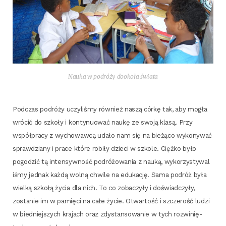
Nauka w podró­ży dooko­ła świata
Pod­czas podró­ży uczy­li­śmy rów­nież naszą cór­kę tak, aby mogła
wró­cić do szko­ły i kon­ty­nu­ować naukę ze swo­ją kla­są. Przy
współ­pra­cy z wycho­waw­cą uda­ło nam się na bie­żą­co wyko­ny­wać
spraw­dzia­ny i pra­ce któ­re robi­ły dzie­ci w szko­le. Cięż­ko było
pogo­dzić tą inten­syw­ność podró­żo­wa­nia z nauką, wyko­rzy­sty­wa­l
i­śmy jed­nak każ­dą wol­ną chwi­le na edu­ka­cję. Sama podróż była
wiel­ką szko­łą życia dla nich. To co zoba­czy­ły i doświad­czy­ły,
zosta­nie im w pamię­ci na całe życie. Otwar­tość i szcze­rość ludzi
w bied­niej­szych kra­jach oraz zdy­stan­so­wa­nie w tych roz­wi­nię­