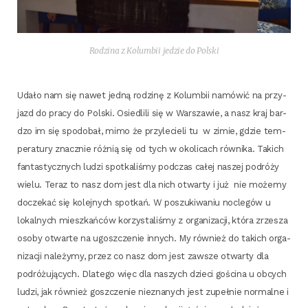
Rodzi­na z Kolum­bii jedzie do Polski
Uda­ło nam się nawet jed­ną rodzi­nę z Kolum­bii namó­wić na przy­
jazd do pra­cy do Pol­ski. Osie­dli­li się w War­sza­wie, a nasz kraj bar­
dzo im się spodo­bał, mimo że przy­le­cie­li tu
w zimie, gdzie tem­
pe­ra­tu­ry znacz­nie róż­nią się od tych w oko­li­cach rów­ni­ka. Takich
fan­ta­stycz­nych ludzi spo­tka­li­śmy pod­czas całej naszej podró­ży
wie­lu. Teraz to nasz dom jest dla nich otwar­ty i już nie może­my
docze­kać się kolej­nych spo­tkań. W poszu­ki­wa­niu noc­le­gów u
lokal­nych miesz­kań­ców korzy­sta­li­śmy z orga­ni­za­cji, któ­ra zrze­sza
oso­by otwar­te na ugosz­cze­nie innych. My rów­nież do takich orga­
ni­za­cji nale­ży­my, przez co nasz dom jest zawsze otwar­ty dla
podró­żu­ją­cych. Dla­te­go więc dla naszych dzie­ci gości­na u obcych
ludzi, jak rów­nież gosz­cze­nie nie­zna­nych jest zupeł­nie nor­mal­ne i