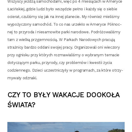
Wszy­scy jeż­dżą samo­cho­da­mi, więc po 4 mie­sią­cach w Ame­ry­ce
Łaciń­skiej, gdzie ludzi było wszę­dzie peł­no i każ­dy się o sie­bie
ocie­rał, czu­li­śmy się jak na innej pla­ne­cie. My rów­nież mie­li­śmy
wypo­ży­czo­ny samo­chód. To co nas urze­kło w Ame­ry­ce Pół­noc­
nej to przy­ro­da i nie­sa­mo­wi­te par­ki naro­do­we. Podró­żo­wa­li­śmy
tam z wiel­ką przy­jem­no­ścią. W Par­kach Naro­do­wych pra­cu­ją
straż­ni­cy bar­dzo odda­ni swo­jej pra­cy. Orga­ni­zo­wa­li oni wie­czo­ry
przy ogni­sku przy któ­rych roz­ma­wia­li­śmy o wybra­nym tema­cie
doty­czą­cym par­ku, przy­ro­dy, czy pro­ble­mów i kwe­stii życia
codzien­ne­go. Dzie­ci uczest­ni­czy­ły w pro­gra­mach, za któ­re otrzy­
my­wa­ły odznaki.
CZY TO BYŁY WAKACJE DOOKOŁA
ŚWIATA?