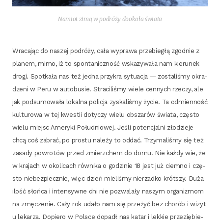
Namiot zimą w podró­ży dooko­ła świata
Wra­ca­jąc do naszej podró­ży, cała wypra­wa prze­bie­głą zgod­nie z
pla­nem, mimo, iż to spon­ta­nicz­ność wska­zy­wa­ła nam kie­ru­nek
dro­gi. Spo­tka­ła nas też jed­na przy­kra sytu­acja — zosta­li­śmy okra­
dze­ni w Peru w auto­bu­sie. Stra­ci­li­śmy wie­le cen­nych rze­czy, ale
jak pod­su­mo­wa­ła lokal­na poli­cja zyska­li­śmy życie. Ta odmien­ność
kul­tu­ro­wa w tej kwe­stii doty­czy wie­lu obsza­rów świa­ta, czę­sto
wie­lu miejsc Ame­ry­ki Połu­dnio­wej. Jeśli poten­cjal­ni zło­dzie­je
chcą coś zabrać, po pro­stu nale­ży to oddać. Trzy­ma­li­śmy się też
zasa­dy powro­tów przed zmierz­chem do domu. Nie każ­dy wie, że
w kra­jach w oko­li­cach rów­ni­ka o godzi­nie 18 jest już ciem­no i czę­
sto nie­bez­piecz­nie, więc dzień mie­li­śmy nie­rzad­ko krót­szy. Duża
ilość słoń­ca i inten­syw­ne dni nie pozwa­la­ły naszym orga­ni­zmom
na zmę­cze­nie. Cały rok uda­ło nam się prze­żyć bez cho­rób i wizyt
u leka­rza. Dopie­ro w Pol­sce dopadł nas katar i lek­kie prze­zię­bie­