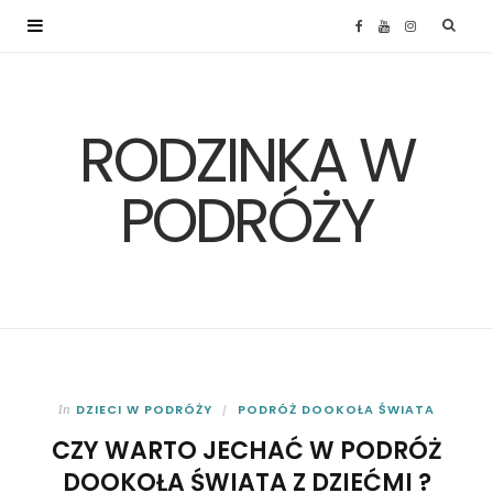
F
Y
I
a
o
n
RODZINKA W
c
u
s
e
T
t
PODRÓŻY
b
u
a
o
b
g
o
e
r
k
a
DZIECI W PODRÓŻY
PODRÓŻ DOOKOŁA ŚWIATA
In
CZY WARTO JECHAĆ W PODRÓŻ
m
DOOKOŁA ŚWIATA Z DZIEĆMI ?