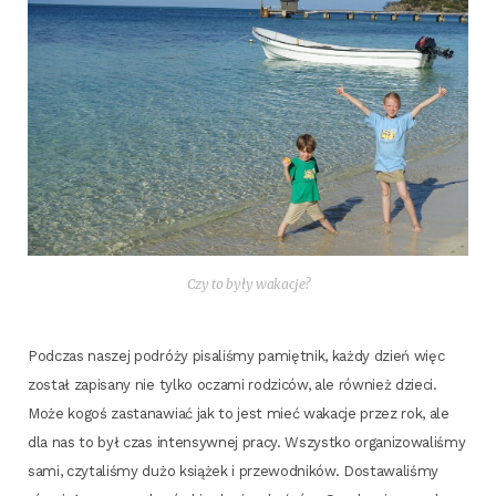
Czy to były wakacje?
Pod­czas naszej podró­ży pisa­li­śmy pamięt­nik, każ­dy dzień więc
został zapi­sa­ny nie tyl­ko ocza­mi rodzi­ców, ale rów­nież dzie­ci.
Może kogoś zasta­na­wiać jak to jest mieć waka­cje przez rok, ale
dla nas to był czas inten­syw­nej pra­cy. Wszyst­ko orga­ni­zo­wa­li­śmy
sami, czy­ta­li­śmy dużo ksią­żek i prze­wod­ni­ków. Dosta­wa­li­śmy