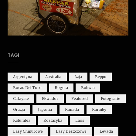
TAGI
Argentyna
Australia
Azja
Beppu
Bocas Del Toro
Bogota
Boliwia
Cafayate
Ekwador
Featured
Fotografie
Gruzja
Japonia
Kanada
Karaiby
Kolumbia
Kostaryka
Laos
Lasy Chmurowe
Lasy Deszczowe
Levada