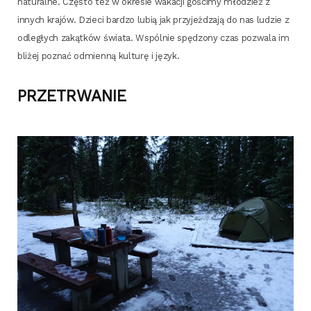
natu­ral­ne. Czę­sto też w okre­sie waka­cji gości­my mło­dzież z
innych kra­jów. Dzie­ci bar­dzo lubią jak przy­jeż­dza­ją do nas ludzie z
odle­głych zakąt­ków świa­ta. Wspól­nie spę­dzo­ny czas pozwa­la im
bli­żej poznać odmien­ną kul­tu­rę i język.
PRZETRWANIE