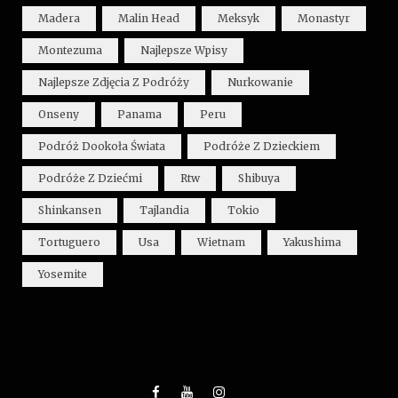
Madera
Malin Head
Meksyk
Monastyr
Montezuma
Najlepsze Wpisy
Najlepsze Zdjęcia Z Podróży
Nurkowanie
Onseny
Panama
Peru
Podróż Dookoła Świata
Podróże Z Dzieckiem
Podróże Z Dziećmi
Rtw
Shibuya
Shinkansen
Tajlandia
Tokio
Tortuguero
Usa
Wietnam
Yakushima
Yosemite