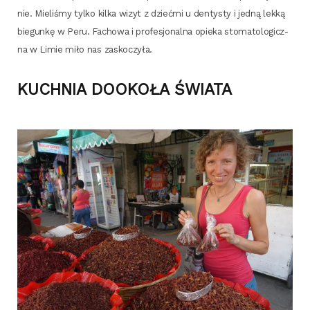
nie. Mie­li­śmy tyl­ko kil­ka wizyt z dzieć­mi u den­ty­sty i jed­ną lek­ką
bie­gun­kę w Peru. Facho­wa i pro­fe­sjo­nal­na opie­ka sto­ma­to­lo­gicz­
na w Limie miło nas zaskoczyła.
KUCHNIA DOOKOŁA ŚWIATA