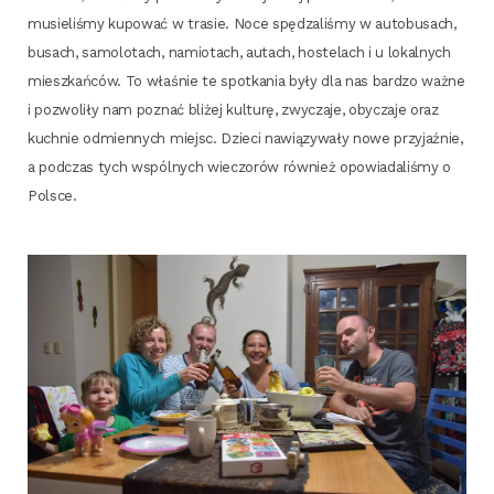
musie­li­śmy kupo­wać w tra­sie. Noce spę­dza­li­śmy w auto­bu­sach,
busach, samo­lo­tach, namio­tach, autach, hoste­lach i u lokal­nych
miesz­kań­ców. To wła­śnie te spo­tka­nia były dla nas bar­dzo waż­ne
i pozwo­li­ły nam poznać bli­żej kul­tu­rę, zwy­cza­je, oby­cza­je oraz
kuch­nie odmien­nych miejsc. Dzie­ci nawią­zy­wa­ły nowe przy­jaź­nie,
a pod­czas tych wspól­nych wie­czo­rów rów­nież opo­wia­da­li­śmy o
Polsce.