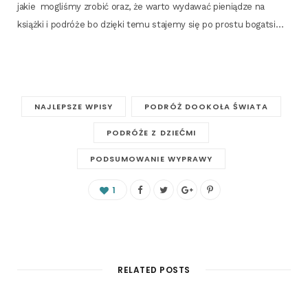
jakie
mogli­śmy zro­bić oraz, że war­to wyda­wać pie­nią­dze na
książ­ki i podró­że bo dzię­ki temu sta­je­my się po pro­stu bogatsi…
NAJLEPSZE WPISY
PODRÓŻ DOOKOŁA ŚWIATA
PODRÓŻE Z DZIEĆMI
PODSUMOWANIE WYPRAWY
1
RELATED POSTS