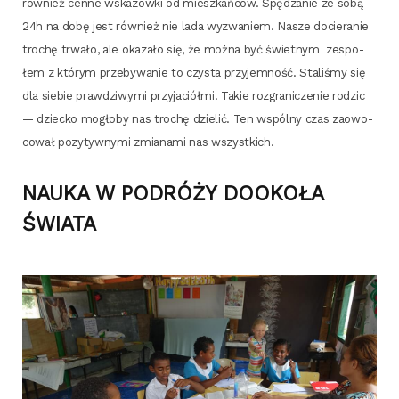
rów­nież cen­ne wska­zów­ki od miesz­kań­ców. Spę­dza­nie ze sobą
24h na dobę jest rów­nież nie lada wyzwa­niem. Nasze docie­ra­nie
tro­chę trwa­ło, ale oka­za­ło się, że moż­na być świet­nym
zespo­
łem z któ­rym prze­by­wa­nie to czy­sta przy­jem­ność. Sta­li­śmy się
dla sie­bie praw­dzi­wy­mi przy­ja­ciół­mi. Takie roz­gra­ni­cze­nie rodzic
— dziec­ko mogło­by nas tro­chę dzie­lić. Ten wspól­ny czas zaowo­
co­wał pozy­tyw­ny­mi zmia­na­mi nas wszyst­kich.
NAUKA W PODRÓŻY DOOKOŁA
ŚWIATA