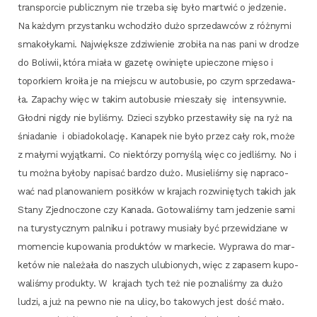
trans­por­cie publicz­nym nie trze­ba się było mar­twić o jedze­nie.
Na każ­dym przy­stan­ku wcho­dzi­ło dużo sprze­daw­ców z róż­ny­mi
sma­ko­ły­ka­mi. Naj­więk­sze zdzi­wie­nie zro­bi­ła na nas pani w dro­dze
do Boli­wii, któ­ra mia­ła w gaze­tę owi­nię­te upie­czo­ne mię­so i
topor­kiem kro­iła je na miej­scu w auto­bu­sie, po czym sprze­da­wa­
ła. Zapa­chy więc w takim auto­bu­sie mie­sza­ły się inten­syw­nie.
Głod­ni nigdy nie byli­śmy. Dzie­ci szyb­ko prze­sta­wi­ły się na ryż na
śnia­da­nie
i obia­do­ko­la­cję. Kana­pek nie było przez cały rok, może
z mały­mi wyjąt­ka­mi. Co nie­któ­rzy pomy­ślą więc co jedli­śmy. No i
tu moż­na było­by napi­sać bar­dzo dużo. Musie­li­śmy się napra­co­
wać nad pla­no­wa­niem posił­ków w kra­jach roz­wi­nię­tych takich jak
Sta­ny Zjed­no­czo­ne czy Kana­da. Goto­wa­li­śmy tam jedze­nie sami
na tury­stycz­nym pal­ni­ku i potra­wy musia­ły być prze­wi­dzia­ne w
momen­cie kupo­wa­nia pro­duk­tów w mar­ke­cie. Wypra­wa do mar­
ke­tów nie nale­ża­ła do naszych ulu­bio­nych, więc z zapa­sem kupo­
wa­li­śmy pro­duk­ty. W
kra­jach tych też nie pozna­li­śmy za dużo
ludzi, a już na pew­no nie na uli­cy, bo tako­wych jest dość mało.