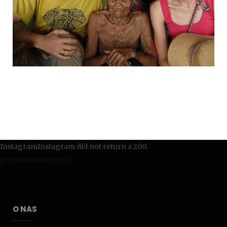
InstagramInstagram did not return a 200.
@rodzinkawpodrozy
O NAS