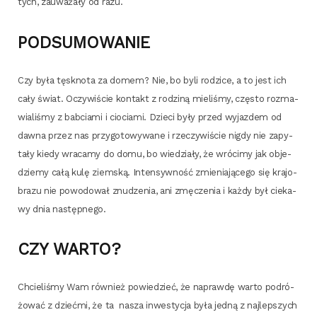
tych, zauwa­ża­ły od razu.
PODSUMOWANIE
Czy była tęsk­no­ta za domem? Nie, bo byli rodzi­ce, a to jest ich
cały świat. Oczy­wi­ście kon­takt z rodzi­ną mie­li­śmy, czę­sto roz­ma­
wia­li­śmy z bab­cia­mi i cio­cia­mi. Dzie­ci były przed wyjaz­dem od
daw­na przez nas przy­go­to­wy­wa­ne i rze­czy­wi­ście nigdy nie zapy­
ta­ły kie­dy wra­ca­my do domu, bo wie­dzia­ły, że wró­ci­my jak obje­
dzie­my całą kulę ziem­ską. Inten­syw­ność zmie­nia­ją­ce­go się kra­jo­
bra­zu nie powo­do­wał znu­dze­nia, ani zmę­cze­nia i każ­dy był cie­ka­
wy dnia następ­ne­go.
CZY WARTO?
Chcie­li­śmy Wam rów­nież powie­dzieć, że napraw­dę war­to podró­
żo­wać z dzieć­mi, że ta nasza inwe­sty­cja była jed­ną z naj­lep­szych