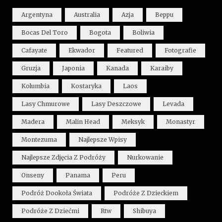
Argentyna
Australia
Azja
Beppu
Bocas Del Toro
Bogota
Boliwia
Cafayate
Ekwador
Featured
Fotografie
Gruzja
Japonia
Kanada
Karaiby
Kolumbia
Kostaryka
Laos
Lasy Chmurowe
Lasy Deszczowe
Levada
Madera
Malin Head
Meksyk
Monastyr
Montezuma
Najlepsze Wpisy
Najlepsze Zdjęcia Z Podróży
Nurkowanie
Onseny
Panama
Peru
Podróż Dookoła Świata
Podróże Z Dzieckiem
Podróże Z Dziećmi
Rtw
Shibuya