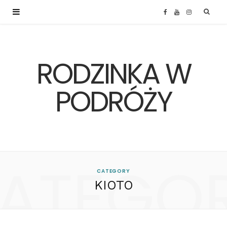
F
Y
I
a
o
n
RODZINKA W
c
u
s
e
T
t
PODRÓŻY
b
u
a
o
b
g
ATEGO
o
e
r
CATEGORY
KIOTO
k
a
m