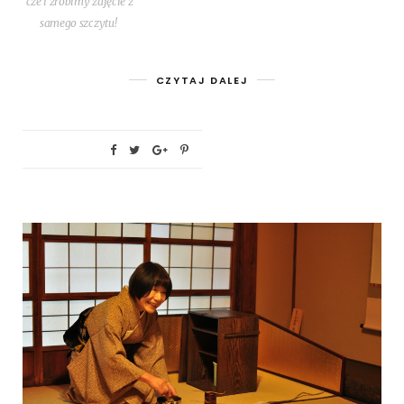
cze i zro­bi­my zdję­cie z
same­go szczytu!
CZYTAJ DALEJ