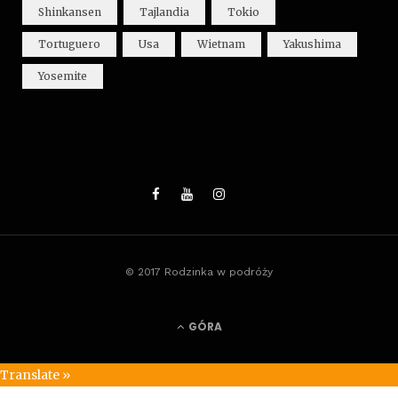
Shinkansen
Tajlandia
Tokio
Tortuguero
Usa
Wietnam
Yakushima
Yosemite
© 2017 Rodzinka w podróży
GÓRA
Translate »