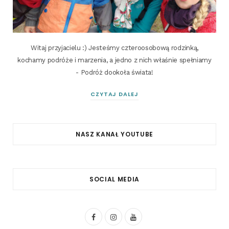
Witaj przyjacielu :) Jesteśmy czteroosobową rodzinką,
kochamy podróże i marzenia, a jedno z nich właśnie spełniamy
- Podróż dookoła świata!
CZYTAJ DALEJ
NASZ KANAŁ YOUTUBE
SOCIAL MEDIA
F
I
Y