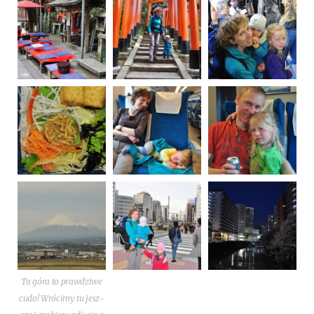
Ta góra to praw­dzi­we
cudo! Wró­ci­my tu jesz­