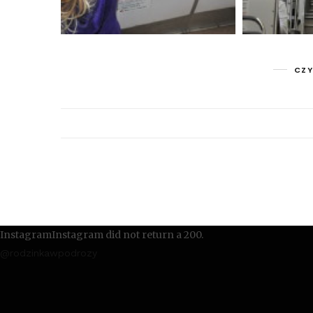
CZY
InstagramInstagram did not return a 200.
@rodzinkawpodrozy