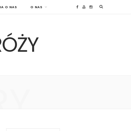
IA O NAS
O NAS
F
Y
I
a
o
n
RÓŻY
c
u
s
e
T
t
b
u
a
o
b
g
RY
o
e
r
k
a
m