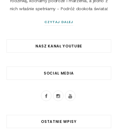
rodzinką, kochamy podróże i marzenia, a jedno z
nich właśnie spełniamy - Podróż dookoła świata!
CZYTAJ DALEJ
NASZ KANAŁ YOUTUBE
SOCIAL MEDIA
F
I
Y
a
n
o
c
s
u
OSTATNIE WPISY
e
t
T
b
a
u