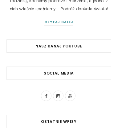
rodzinką, kochamy podróże i marzenia, a jedno z
nich właśnie spełniamy - Podróż dookoła świata!
CZYTAJ DALEJ
NASZ KANAŁ YOUTUBE
SOCIAL MEDIA
F
I
Y
a
n
o
c
s
u
OSTATNIE WPISY
e
t
T
b
a
u