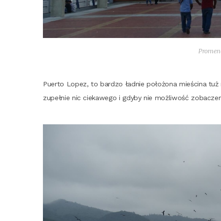
Pro­me­
Puer­to Lopez, to bar­dzo ład­nie poło­żo­na mie­ści­na tuż
zupeł­nie nic cie­ka­we­go i gdy­by nie moż­li­wość zoba­cze