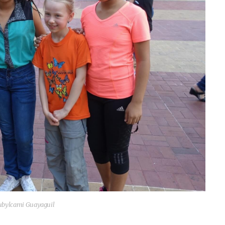
tubyl­ca­mi Guayaguil