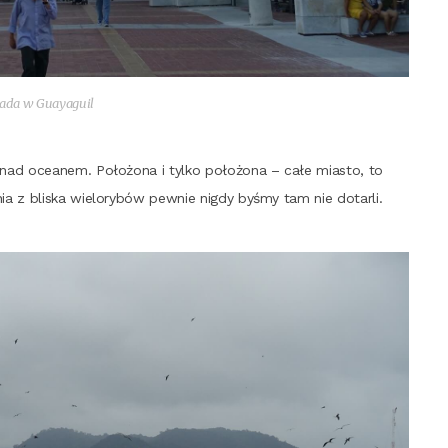
na­da w Guayaguil
 nad oce­anem. Poło­żo­na i tyl­ko poło­żo­na – całe mia­sto, to
­nia z bli­ska wie­lo­ry­bów pew­nie nigdy byśmy tam nie dotarli.