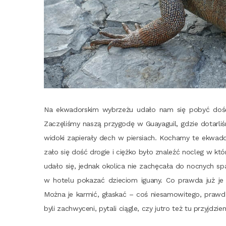
Na ekwa­dor­skim wybrze­żu uda­ło nam się pobyć dośc k
Zaczę­li­śmy naszą przy­go­dę w Guay­agu­il, gdzie dotar­
wido­ki zapie­ra­ły dech w pier­siach. Kocha­my te ekwa­dor­
za­ło się dość dro­gie i cięż­ko było zna­leźć noc­leg w któ
uda­ło się, jed­nak oko­li­ca nie zachę­ca­ła do noc­nych sp
w hote­lu poka­zać dzie­ciom igu­any. Co praw­da już je wid
Moż­na je kar­mić, gła­skać – coś nie­sa­mo­wi­te­go, praw­d
byli zachwy­ce­ni, pyta­li cią­gle, czy jutro też tu przyjdzi