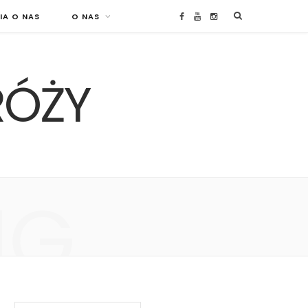
IA O NAS
O NAS
F
Y
I
a
o
n
RÓŻY
c
u
s
e
T
t
b
u
a
o
b
g
NG
o
e
r
k
a
m