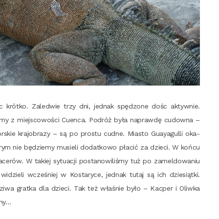
rót­ko. Zale­d­wie trzy dni, jed­nak spę­dzo­ne dośc aktyw­nie.
li­śmy z miej­sco­wo­ści Cuen­ca. Podróż była napraw­dę cudow­na –
skie kra­jo­bra­zy – są po pro­stu cud­ne. Mia­sto Guay­agul­li oka­
­rym nie będzie­my musie­li dodat­ko­wo pła­cić za dzie­ci. W koń­cu
a­ce­rów. W takiej sytu­acji posta­no­wi­li­śmy tuż po zamel­do­wa­niu
zie­li wcze­śniej w Kosta­ry­ce, jed­nak tutaj są ich dzie­siąt­ki.
zi­wa grat­ka dla dzie­ci. Tak też wła­śnie było – Kac­per i Oliw­ka
emy…