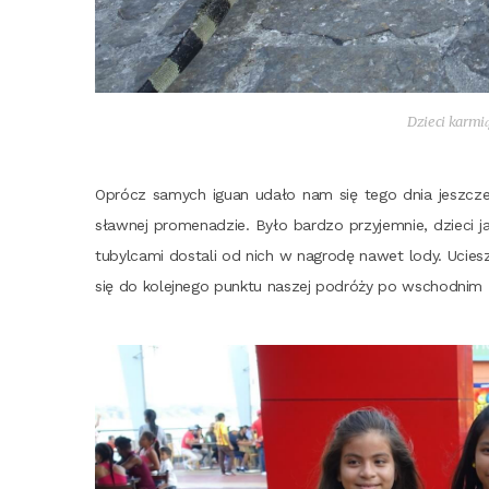
Dzie­ci kar­m
Oprócz samych igu­an uda­ło nam się tego dnia jesz­cze 
sław­nej pro­me­na­dzie. Było bar­dzo przy­jem­nie, dzie­ci ja
tubyl­ca­mi dosta­li od nich w nagro­dę nawet lody. Ucie­sze
się do kolej­ne­go punk­tu naszej podró­ży po wschod­nim