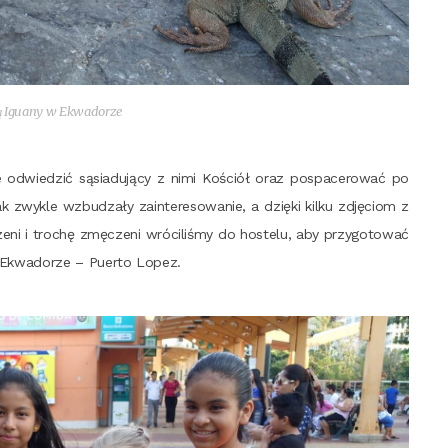
ią Igu­any w Ekwadorze
odwie­dzić sąsia­du­ją­cy z nimi Kościół oraz pospa­ce­ro­wać po
k zwy­kle wzbu­dza­ły zain­te­re­so­wa­nie, a dzię­ki kil­ku zdję­ciom z
­ni i tro­chę zmę­cze­ni wró­ci­li­śmy do hoste­lu, aby przy­go­to­wać
 Ekwa­do­rze – Puer­to Lopez.