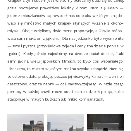
Knaj­pek z tym cudem jest wie­le, my pole­ca­my udać się do takiej,
gdzie poczu­je­my praw­dzi­wy lokal­ny kli­mat. Nam się uda­ło —
jeden z miesz­kań­ców zapro­wa­dził nas do blo­ku w któ­rym znaj­do­
wa­ło się mnó­stwo małych knaj­pek sły­ną­cych wła­śnie z oko­no­
miy­aki. Obo­je wzię­li­śmy dwie róż­ne pro­po­zy­cje, a Oliw­ka pró­bo­
wa­ła sam maka­ron z jaj­kiem. Dla nas jedzon­ko było wyśmie­ni­te
— syte i pysz­ne (przy­kła­do­we zdję­cia i ceny znaj­dzie­cie poni­żej w
gale­rii). Kie­dy już się naje­dli­śmy, na dwo­rze padał deszcz, “taki
sam” jak na wie­lu japoń­skich fil­mach, to było coś wspa­nia­łe­go.
Hiro­szi­ma, to mia­sto w któ­rym moż­na szyb­ko zabłą­dzić. Nam się
to celo­wo uda­ło, pró­bu­jąc poczuć jej nie­zwy­kły kli­mat — ciem­no i
desz­czo­wo, oraz te neo­ny — coś nad­zwy­czaj­ne­go. W razie cze­go
pomo­cy w każ­dej chwi­li może osta­tecz­nie udzie­lić poli­cja, któ­ra
sta­cjo­nu­je w małych bud­kach lub mikro komisariatach.