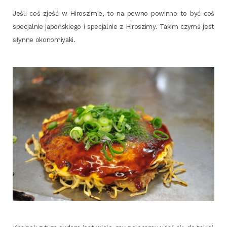
Jeśli coś zjeść w Hiro­szi­mie, to na pew­no powin­no to być coś
spe­cjal­nie japoń­skie­go i spe­cjal­nie z Hiro­szi­my. Takim czymś jest
słyn­ne okonomiyaki.