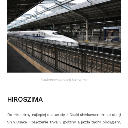
Shin­kan­sen na sta­cji Hiroszima
HIROSZIMA
Do Hiro­szi­my naj­le­piej dostać się z Osa­ki shin­kan­se­nem ze sta­cji
Shin Osa­ka. Połą­cze­nie trwa 3 godzi­ny, a jaz­da takim pocią­giem,