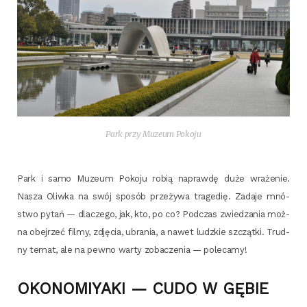
Park przy Muzeum Pokoju
Park i samo Muzeum Poko­ju robią napraw­dę duże wra­że­nie.
Nasza Oliw­ka na swój spo­sób prze­ży­wa tra­ge­dię. Zada­je mnó­
stwo pytań — dla­cze­go, jak, kto, po co? Pod­czas zwie­dza­nia moż­
na obej­rzeć fil­my, zdję­cia, ubra­nia, a nawet ludz­kie szcząt­ki. Trud­
ny temat, ale na pew­no war­ty zoba­cze­nia — polecamy!
OKONOMIYAKI — CUDO W GĘBIE