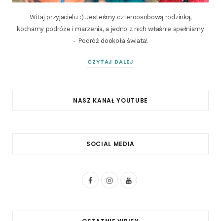
Witaj przyjacielu :) Jesteśmy czteroosobową rodzinką,
kochamy podróże i marzenia, a jedno z nich właśnie spełniamy
- Podróż dookoła świata!
CZYTAJ DALEJ
NASZ KANAŁ YOUTUBE
SOCIAL MEDIA
F
I
Y
a
n
o
c
s
u