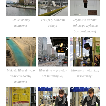
Kopu­ła bom­by
Park przy Muzeum
Zega­rek w Muzeum
atomowej
Pokoju
Poko­ju po wybu­chu
bom­by atomowej
Makie­ta Hiro­szi­my po
Hiro­szi­ma — przy­sta­
Hiro­szi­ma motor­ni­czy
wybu­chu bom­by
nek tramwajowy
w tramwaju
atomowej