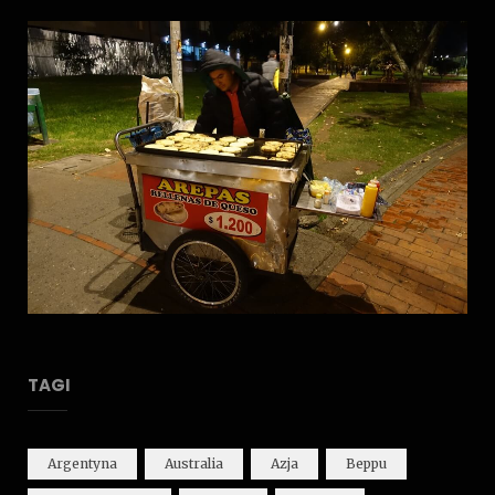
TAGI
Argentyna
Australia
Azja
Beppu