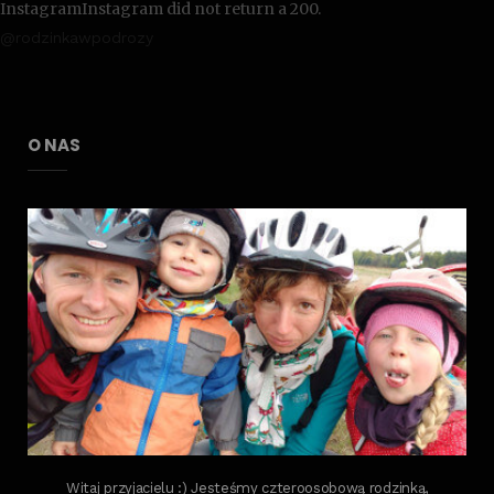
InstagramInstagram did not return a 200.
@rodzinkawpodrozy
O NAS
Witaj przyjacielu :) Jesteśmy czteroosobową rodzinką,