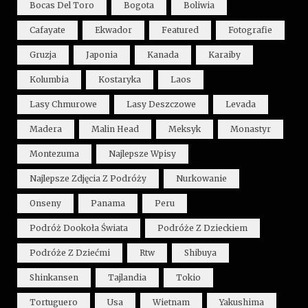
Bocas Del Toro
Bogota
Boliwia
Cafayate
Ekwador
Featured
Fotografie
Gruzja
Japonia
Kanada
Karaiby
Kolumbia
Kostaryka
Laos
Lasy Chmurowe
Lasy Deszczowe
Levada
Madera
Malin Head
Meksyk
Monastyr
Montezuma
Najlepsze Wpisy
Najlepsze Zdjęcia Z Podróży
Nurkowanie
Onseny
Panama
Peru
Podróż Dookoła Świata
Podróże Z Dzieckiem
Podróże Z Dziećmi
Rtw
Shibuya
Shinkansen
Tajlandia
Tokio
Tortuguero
Usa
Wietnam
Yakushima