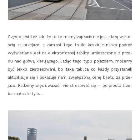
Czę­sto jest też tak, że to ile mamy zapła­cić nie jest sta­łą war­to­
ścią za prze­jazd, a zamiast tego to ile kosz­tu­je nasza podróż
wyświe­tla­ne jest na elek­tro­nicz­nej tabli­cy umiesz­czo­nej z przo­
du nad głó­wą kie­ru­ją­ce­go, Jadąc tego typu pojaz­dem, może­my
być lek­ko zestre­so­wa­ni, bo taka tabli­ca co każ­dy przy­sta­nek
aktu­ali­zu­je się i poka­zu­je nam zwięk­szo­ną cenę bile­tu za prze­
jazd. Radzi­my więc uwa­żać i nie stre­so­wać się — po pro­stu trze­
ba zapła­cić i tyle…