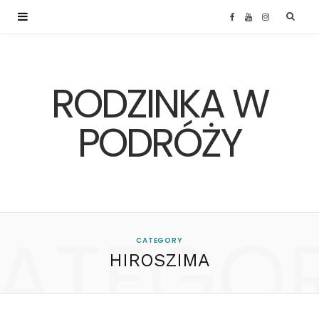
F
Y
I
a
o
n
RODZINKA W
c
u
s
e
T
t
PODRÓŻY
b
u
a
o
b
g
ATEGO
o
e
r
CATEGORY
HIROSZIMA
k
a
m