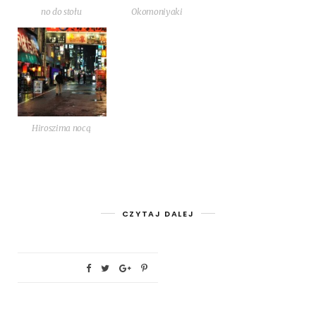
no do stołu
Okomoniyaki
Hiro­szi­ma nocą
CZYTAJ DALEJ