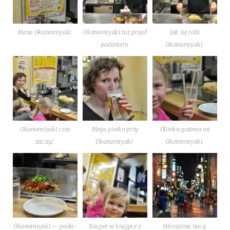
Menu Okonomiyaki
Oko­no­miy­aki tuż przed
Jak się robi
podaniem
Okonomiyaki
Oko­no­miy­aki czas
Mega piw­ko przy
Oliw­ka goto­wa na
zacząć
Okonomiyaki
Okonomiyaki
Oko­no­miy­aki — poda­
Kac­per w knajp­ce z
Hiro­szi­ma nocą