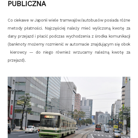
PUBLICZNA
Co cie­ka­we w Japo­nii wie­le tramwajów/autobusów posia­da róż­ne
meto­dy płat­no­ści. Naj­czę­ściej nale­ży mieć wyli­czo­ną kwo­tę za
dany prze­jazd i pła­cić pod­czas wycho­dze­nia z środ­ka komu­ni­ka­cji
(bank­no­ty może­my roz­mie­nić w auto­ma­cie znaj­du­ją­cym się obok
kie­row­cy — do nie­go rów­nież wrzu­ca­my należ­ną kwo­tę za
przejazd).