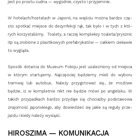
jest po pro­stu cud­na — wygod­nie, czy­sto i przyjemnie.
W hotelach/hostelach w Japo­nii, na wej­ściu moż­na bar­dzo czę­
sto spo­tkać miej­sce do dezyn­fek­cji rąk, tak było i w tych z któ­
rych korzy­sta­li­śmy. Toa­le­ty, a raczej kom­plek­sy toaleta/prysznic
itp są zro­bio­ne z pla­sti­ko­wych pre­fa­bry­ka­tów — cał­kiem cie­ka­wie
to wygląda.
Spo­sób dotar­cia do Muzeum Poko­ju jest uza­leż­nio­ny od miej­sca
w któ­rym star­tu­je­my. Naj­czę­ściej będzie­my mie­li do wybo­ru
tram­waj lub auto­bus. Nale­ży przy­go­to­wać się, że moż­li­we
będzie, iż w kom­plet­nie nikt nie będzie mówi po angiel­sku. W
takich przy­pad­kach bar­dzo przy­da­je się cho­ciaż­by pod­sta­wo­wa
zna­jo­mość japoń­skie­go, aby dowie­dzieć się jakie są regu­ły prze­
jaz­du i kie­dy nale­ży wysiąść.
HIROSZIMA — KOMUNIKACJA