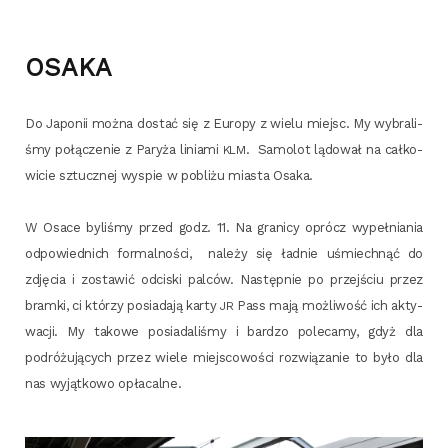
OSAKA
Do Japo­nii moż­na dostać się z Euro­py z wie­lu miejsc. My wybra­li­
śmy połą­cze­nie z Pary­ża linia­mi
. Samo­lot lądo­wał na cał­ko­
KLM
wi­cie sztucz­nej wyspie w pobli­żu mia­sta Osaka.
W Osa­ce byli­śmy przed godz. 11. Na gra­ni­cy oprócz wypeł­nia­nia
odpo­wied­nich for­mal­no­ści, nale­ży się ład­nie uśmiech­nąć do
zdję­cia i zosta­wić odci­ski pal­ców. Następ­nie po przej­ściu przez
bram­ki, ci któ­rzy posia­da­ją kar­ty
Pass mają moż­li­wość ich akty­
JR
wa­cji. My tako­we posia­da­li­śmy i bar­dzo pole­ca­my, gdyż dla
podró­żu­ją­cych przez wie­le miej­sco­wo­ści roz­wią­za­nie to było dla
nas wyjąt­ko­wo opłacalne.