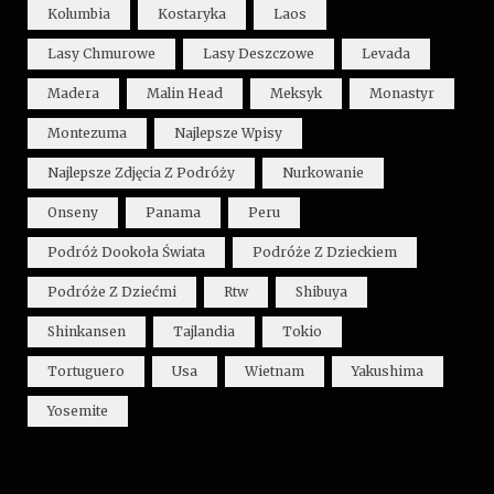
Kolumbia
Kostaryka
Laos
Lasy Chmurowe
Lasy Deszczowe
Levada
Madera
Malin Head
Meksyk
Monastyr
Montezuma
Najlepsze Wpisy
Najlepsze Zdjęcia Z Podróży
Nurkowanie
Onseny
Panama
Peru
Podróż Dookoła Świata
Podróże Z Dzieckiem
Podróże Z Dziećmi
Rtw
Shibuya
Shinkansen
Tajlandia
Tokio
Tortuguero
Usa
Wietnam
Yakushima
Yosemite