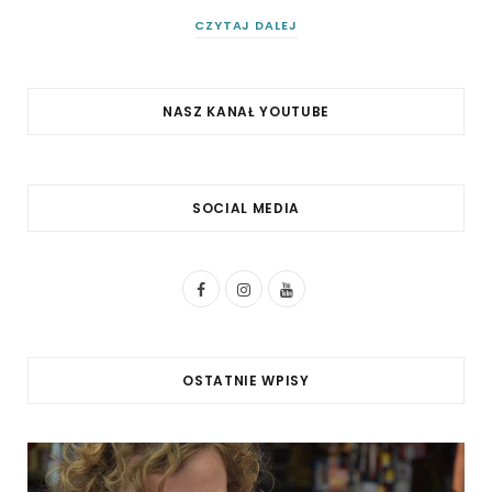
CZYTAJ DALEJ
NASZ KANAŁ YOUTUBE
SOCIAL MEDIA
F
I
Y
a
n
o
c
s
u
OSTATNIE WPISY
e
t
T
b
a
u
o
g
b