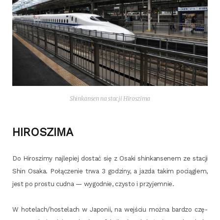
Shin­kan­sen na sta­cji Hiroszima
HIROSZIMA
Do Hiro­szi­my naj­le­piej dostać się z Osa­ki shin­kan­se­nem ze sta­cji
Shin Osa­ka. Połą­cze­nie trwa 3 godzi­ny, a jaz­da takim pocią­giem,
jest po pro­stu cud­na — wygod­nie, czy­sto i przyjemnie.
W hotelach/hostelach w Japo­nii, na wej­ściu moż­na bar­dzo czę­