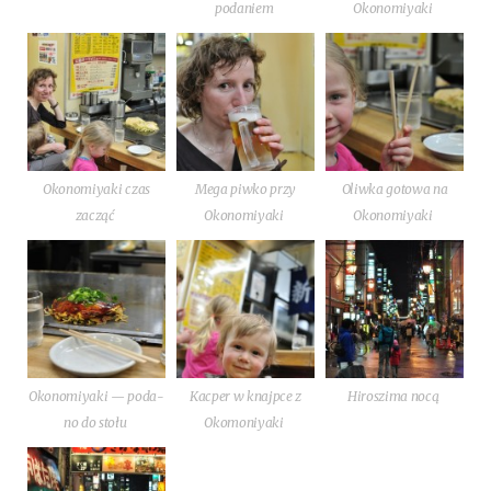
podaniem
Okonomiyaki
Oko­no­miy­aki czas
Mega piw­ko przy
Oliw­ka goto­wa na
zacząć
Okonomiyaki
Okonomiyaki
Oko­no­miy­aki — poda­
Kac­per w knajp­ce z
Hiro­szi­ma nocą
no do stołu
Okomoniyaki