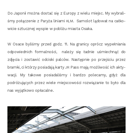
Do Japo­nii moż­na dostać się z Euro­py z wie­lu miejsc. My wybra­li­
śmy połą­cze­nie z Pary­ża linia­mi
. Samo­lot lądo­wał na cał­ko­
KLM
wi­cie sztucz­nej wyspie w pobli­żu mia­sta Osaka.
W Osa­ce byli­śmy przed godz. 11. Na gra­ni­cy oprócz wypeł­nia­nia
odpo­wied­nich for­mal­no­ści, nale­ży się ład­nie uśmiech­nąć do
zdję­cia i zosta­wić odci­ski pal­ców. Następ­nie po przej­ściu przez
bram­ki, ci któ­rzy posia­da­ją kar­ty
Pass mają moż­li­wość ich akty­
JR
wa­cji. My tako­we posia­da­li­śmy i bar­dzo pole­ca­my, gdyż dla
podró­żu­ją­cych przez wie­le miej­sco­wo­ści roz­wią­za­nie to było dla
nas wyjąt­ko­wo opłacalne.