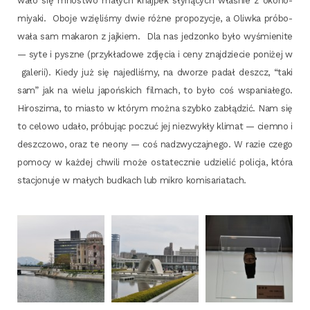
wa­ło się mnó­stwo małych knaj­pek sły­ną­cych wła­śnie z oko­no­
miy­aki. Obo­je wzię­li­śmy dwie róż­ne pro­po­zy­cje, a Oliw­ka pró­bo­
wa­ła sam maka­ron z jaj­kiem. Dla nas jedzon­ko było wyśmie­ni­te
— syte i pysz­ne (przy­kła­do­we zdję­cia i ceny znaj­dzie­cie poni­żej w
gale­rii). Kie­dy już się naje­dli­śmy, na dwo­rze padał deszcz, “taki
sam” jak na wie­lu japoń­skich fil­mach, to było coś wspa­nia­łe­go.
Hiro­szi­ma, to mia­sto w któ­rym moż­na szyb­ko zabłą­dzić. Nam się
to celo­wo uda­ło, pró­bu­jąc poczuć jej nie­zwy­kły kli­mat — ciem­no i
desz­czo­wo, oraz te neo­ny — coś nad­zwy­czaj­ne­go. W razie cze­go
pomo­cy w każ­dej chwi­li może osta­tecz­nie udzie­lić poli­cja, któ­ra
sta­cjo­nu­je w małych bud­kach lub mikro komisariatach.