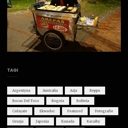
TAGI
Argentyna
Australia
Azja
Beppu
Bocas Del Toro
Bogota
Boliwia
Cafayate
Ekwador
Featured
Fotografie
Gruzja
Japonia
Kanada
Karaiby