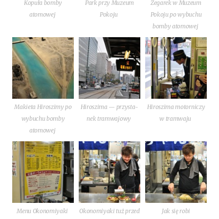
Kopu­ła bom­by
Park przy Muzeum
Zega­rek w Muzeum
atomowej
Pokoju
Poko­ju po wybu­chu
bom­by atomowej
Makie­ta Hiro­szi­my po
Hiro­szi­ma — przy­sta­
Hiro­szi­ma motor­ni­czy
wybu­chu bom­by
nek tramwajowy
w tramwaju
atomowej
Menu Okonomiyaki
Oko­no­miy­aki tuż przed
Jak się robi