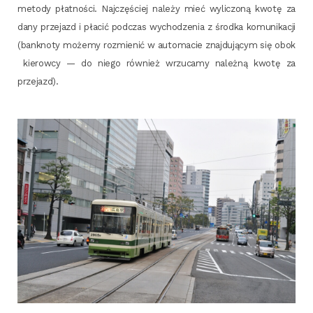
meto­dy płat­no­ści. Naj­czę­ściej nale­ży mieć wyli­czo­ną kwo­tę za
dany prze­jazd i pła­cić pod­czas wycho­dze­nia z środ­ka komu­ni­ka­cji
(bank­no­ty może­my roz­mie­nić w auto­ma­cie znaj­du­ją­cym się obok
kie­row­cy — do nie­go rów­nież wrzu­ca­my należ­ną kwo­tę za
przejazd).