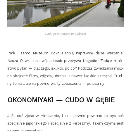
Park przy Muzeum Pokoju
Park i samo Muzeum Poko­ju robią napraw­dę duże wra­że­nie.
Nasza Oliw­ka na swój spo­sób prze­ży­wa tra­ge­dię. Zada­je mnó­
stwo pytań — dla­cze­go, jak, kto, po co? Pod­czas zwie­dza­nia moż­
na obej­rzeć fil­my, zdję­cia, ubra­nia, a nawet ludz­kie szcząt­ki. Trud­
ny temat, ale na pew­no war­ty zoba­cze­nia — polecamy!
OKONOMIYAKI — CUDO W GĘBIE
Jeśli coś zjeść w Hiro­szi­mie, to na pew­no powin­no to być coś
spe­cjal­nie japoń­skie­go i spe­cjal­nie z Hiro­szi­my. Takim czymś jest
słyn­ne okonomiyaki.