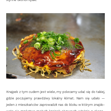
Knaj­pek z tym cudem jest wie­le, my pole­ca­my udać się do takiej,
gdzie poczu­je­my praw­dzi­wy lokal­ny kli­mat. Nam się uda­ło —
jeden z miesz­kań­ców zapro­wa­dził nas do blo­ku w któ­rym znaj­do­