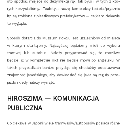
sto spo­tkać miej­sce do dezyn­fek­cji rąk, tak było i w tych z któ­
rych korzy­sta­li­śmy. Toa­le­ty, a raczej kom­plek­sy toaleta/prysznic
itp są zro­bio­ne z pla­sti­ko­wych pre­fa­bry­ka­tów — cał­kiem cie­ka­wie
to wygląda.
Spo­sób dotar­cia do Muzeum Poko­ju jest uza­leż­nio­ny od miej­sca
w któ­rym star­tu­je­my. Naj­czę­ściej będzie­my mie­li do wybo­ru
tram­waj lub auto­bus. Nale­ży przy­go­to­wać się, że moż­li­we
będzie, iż w kom­plet­nie nikt nie będzie mówi po angiel­sku. W
takich przy­pad­kach bar­dzo przy­da­je się cho­ciaż­by pod­sta­wo­wa
zna­jo­mość japoń­skie­go, aby dowie­dzieć się jakie są regu­ły prze­
jaz­du i kie­dy nale­ży wysiąść.
HIROSZIMA — KOMUNIKACJA
PUBLICZNA
Co cie­ka­we w Japo­nii wie­le tramwajów/autobusów posia­da róż­ne