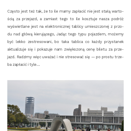
Czę­sto jest też tak, że to ile mamy zapła­cić nie jest sta­łą war­to­
ścią za prze­jazd, a zamiast tego to ile kosz­tu­je nasza podróż
wyświe­tla­ne jest na elek­tro­nicz­nej tabli­cy umiesz­czo­nej z przo­
du nad głó­wą kie­ru­ją­ce­go, Jadąc tego typu pojaz­dem, może­my
być lek­ko zestre­so­wa­ni, bo taka tabli­ca co każ­dy przy­sta­nek
aktu­ali­zu­je się i poka­zu­je nam zwięk­szo­ną cenę bile­tu za prze­
jazd. Radzi­my więc uwa­żać i nie stre­so­wać się — po pro­stu trze­
ba zapła­cić i tyle…