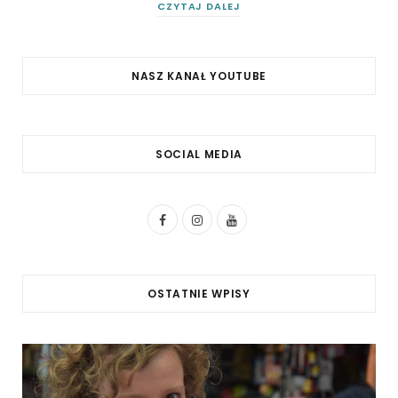
CZYTAJ DALEJ
NASZ KANAŁ YOUTUBE
SOCIAL MEDIA
F
I
Y
a
n
o
c
s
u
OSTATNIE WPISY
e
t
T
b
a
u
o
g
b