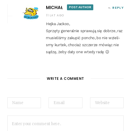
MICHAŁ
POST AUTHOR
REPLY
11 LAT AGO
Hej­ka Jackoo,
Sprzę­ty gene­ral­nie spra­wu­ją się dobrze, raz
musie­li­śmy zaku­pić pon­cho, bo nie wzie­li­
smy kur­tek, cho­ciaż szcze­rze mówiąc nie
sądzę, żeby dały one wte­dy radę 😉
WRITE A COMMENT