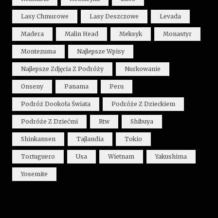
Lasy Chmurowe
Lasy Deszczowe
Levada
Madera
Malin Head
Meksyk
Monastyr
Montezuma
Najlepsze Wpisy
Najlepsze Zdjęcia Z Podróży
Nurkowanie
Onseny
Panama
Peru
Podróż Dookoła Świata
Podróże Z Dzieckiem
Podróże Z Dziećmi
Rtw
Shibuya
Shinkansen
Tajlandia
Tokio
Tortuguero
Usa
Wietnam
Yakushima
Yosemite