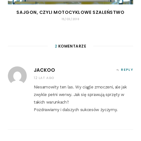
SAJGON, CZYLI MOTOCYKLOWE SZALEŃSTWO
15/03/2018
2
KOMENTARZE
JACKOO
REPLY
12 LAT AGO
Nie­sa­mo­wi­ty ten las. Wy cią­gle zmo­cze­ni, ale jak
zwy­kle peł­ni werwy. Jak się spra­wu­ją sprzę­ty w
takich warunkach?
Pozdra­wia­my i dal­szych suk­ce­sów życzymy.