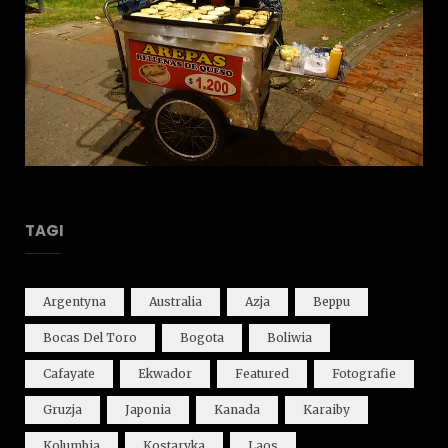
TAGI
Argentyna
Australia
Azja
Beppu
Bocas Del Toro
Bogota
Boliwia
Cafayate
Ekwador
Featured
Fotografie
Gruzja
Japonia
Kanada
Karaiby
Kolumbia
Kostaryka
Laos