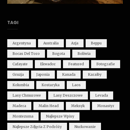
TAGI
Argentyna
Australia
Azja
Beppu
Bocas Del Toro
Bogota
Boliwia
Cafayate
Ekwador
Featured
Fotografie
Gruzja
Japonia
Kanada
Karaiby
Kolumbia
Kostaryka
Laos
Lasy Chmurowe
Lasy Deszczowe
Levada
Madera
Malin Head
Meksyk
Monastyr
Montezuma
Najlepsze Wpisy
Najlepsze Zdjęcia Z Podróży
Nurkowanie