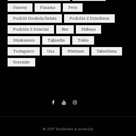
Onseny
Panama
Peru
Podróż Dookoła Świata
Podróże Z Dzieckiem
Podróże Z Dziećmi
Rtw
Shibuya
Shinkansen
Tajlandia
Tokio
Tortuguero
Usa
Wietnam
Yakushima
Yosemite
© 2017 Rodzinka w podróży