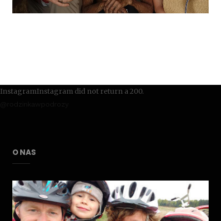
InstagramInstagram did not return a 200.
@rodzinkawpodrozy
O NAS