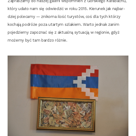
Zapra­sza­my do naszej gale­rii wspo­mnień z Gór­skie­go Kara­ba­chu,
któ­ry uda­ło nam się odwie­dzić w roku 2015. Kie­ru­nek jak naj­bar­
dziej pole­ca­my — zni­ko­ma ilość tury­stów, coś dla tych któ­rzy
kocha­ją podró­że poza utar­tym szla­kiem. War­to jed­nak zanim
poje­dzie­my zapo­znać się z aktu­al­ną sytu­acją w regio­nie, gdyż
może­my być tam bar­dzo różnie.