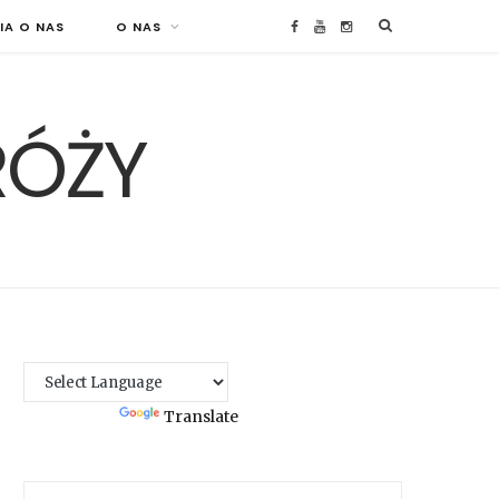
IA O NAS
O NAS
F
Y
I
a
o
n
RÓŻY
c
u
s
e
T
t
b
u
a
o
b
g
o
e
r
k
a
Powered by
Translate
m