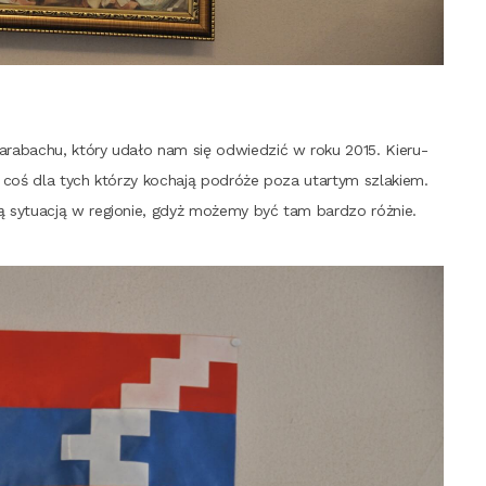
ara­ba­chu, któ­ry uda­ło nam się odwie­dzić w roku 2015. Kie­ru­
w, coś dla tych któ­rzy kocha­ją podró­że poza utar­tym szla­kiem.
ną sytu­acją w regio­nie, gdyż może­my być tam bar­dzo różnie.