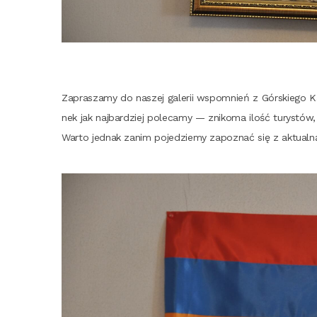
Zapra­sza­my do naszej gale­rii wspo­mnień z Gór­skie­go K
nek jak naj­bar­dziej pole­ca­my — zni­ko­ma ilość tury­stó
War­to jed­nak zanim poje­dzie­my zapo­znać się z aktu­al­