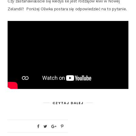
Czy zasta­na­wia­li­ście się kie­dyś ile jest rodza­jów kiwi w Nowej
Zelan­dii? Poni­żej Oliw­ka posta­ra się odpo­wie­dzieć na to pytanie.
CZYTAJ DALEJ