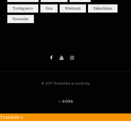
Tortuguero
Usa
Wietnam
Yakushima
Yosemite
© 2017 Rodzinka w podróży
GÓRA
Translate »