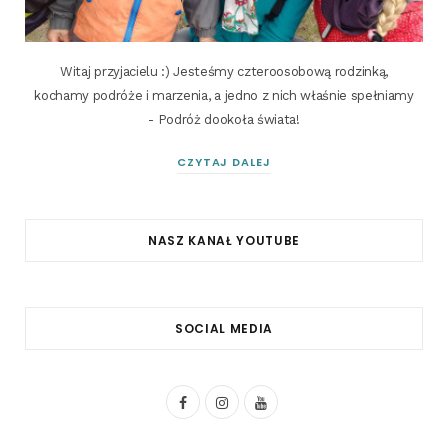
Witaj przyjacielu :) Jesteśmy czteroosobową rodzinką,
kochamy podróże i marzenia, a jedno z nich właśnie spełniamy
- Podróż dookoła świata!
CZYTAJ DALEJ
NASZ KANAŁ YOUTUBE
SOCIAL MEDIA
F
I
Y
a
n
o