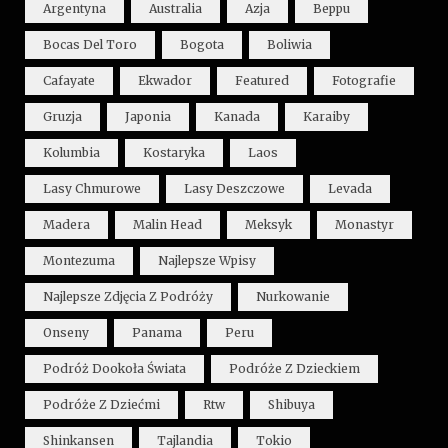
Argentyna
Australia
Azja
Beppu
Bocas Del Toro
Bogota
Boliwia
Cafayate
Ekwador
Featured
Fotografie
Gruzja
Japonia
Kanada
Karaiby
Kolumbia
Kostaryka
Laos
Lasy Chmurowe
Lasy Deszczowe
Levada
Madera
Malin Head
Meksyk
Monastyr
Montezuma
Najlepsze Wpisy
Najlepsze Zdjęcia Z Podróży
Nurkowanie
Onseny
Panama
Peru
Podróż Dookoła Świata
Podróże Z Dzieckiem
Podróże Z Dziećmi
Rtw
Shibuya
Shinkansen
Tajlandia
Tokio