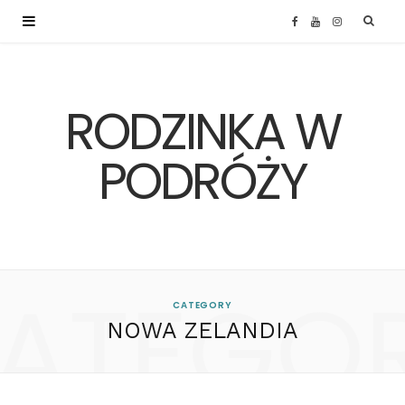
F
Y
I
a
o
n
RODZINKA W
c
u
s
e
T
t
PODRÓŻY
b
u
a
o
b
g
ATEGO
o
e
r
CATEGORY
NOWA ZELANDIA
k
a
m