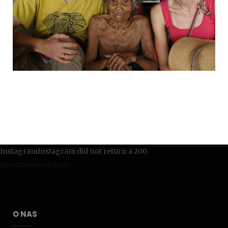
InstagramInstagram did not return a 200.
@rodzinkawpodrozy
O NAS