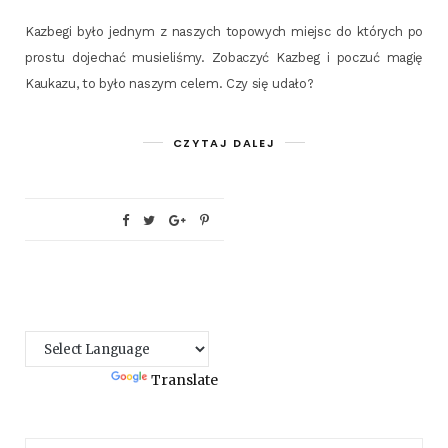
Kazbe­gi było jed­nym z naszych topo­wych miejsc do któ­rych po
pro­stu doje­chać musie­li­śmy. Zoba­czyć Kazbeg i poczuć magię
Kau­ka­zu, to było naszym celem. Czy się udało?
CZYTAJ DALEJ
Powered by
Translate