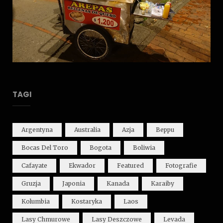
TAGI
Argentyna
Australia
Azja
Beppu
Bocas Del Toro
Bogota
Boliwia
Cafayate
Ekwador
Featured
Fotografie
Gruzja
Japonia
Kanada
Karaiby
Kolumbia
Kostaryka
Laos
Lasy Chmurowe
Lasy Deszczowe
Levada