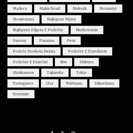
Madera
Malin Head
Meksyk
Monastyr
Montezuma
Najlepsze Wpisy
Najlepsze Zdjęcia Z Podróży
Nurkowanie
Onseny
Panama
Peru
Podróż Dookoła Świata
Podróże Z Dzieckiem
Podróże Z Dziećmi
Rtw
Shibuya
Shinkansen
Tajlandia
Tokio
Tortuguero
Usa
Wietnam
Yakushima
Yosemite