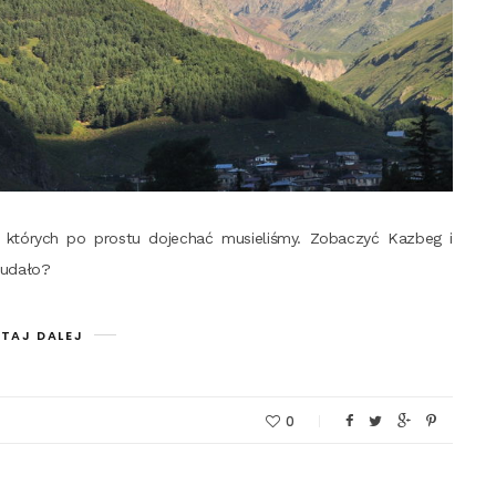
tó­rych po pro­stu doje­chać musie­li­śmy. Zoba­czyć Kazbeg i
ę udało?
TAJ DALEJ
0