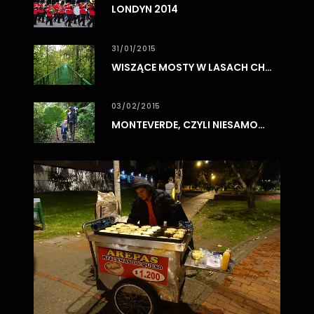
LONDYN 2014
31/01/2015
WISZĄCE MOSTY W LASACH CHMUROWYCH MONTEVERDE
03/02/2015
MONTEVERDE, CZYLI NIESAMOWITE LASY CHMUROWE
0
3
/
0
8
/
2
0
1
7
BO