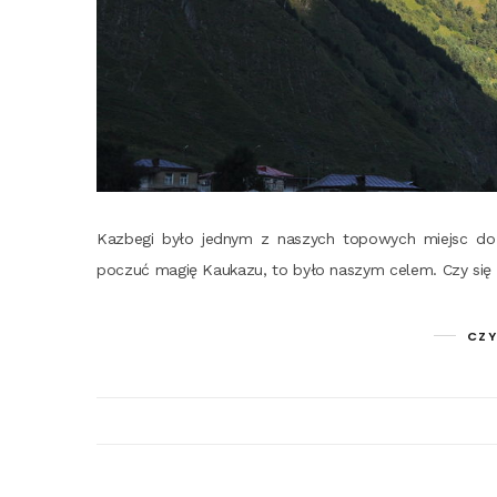
Kazbe­gi było jed­nym z naszych topo­wych miejsc do k
poczuć magię Kau­ka­zu, to było naszym celem. Czy si
CZY