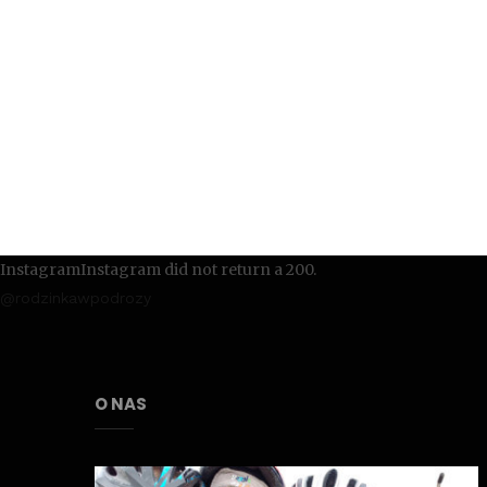
InstagramInstagram did not return a 200.
@rodzinkawpodrozy
O NAS