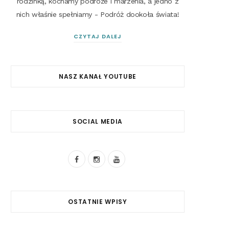
rodzinką, kochamy podróże i marzenia, a jedno z
nich właśnie spełniamy - Podróż dookoła świata!
CZYTAJ DALEJ
NASZ KANAŁ YOUTUBE
SOCIAL MEDIA
F
I
Y
a
n
o
c
s
u
OSTATNIE WPISY
e
t
T
b
a
u