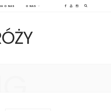
IA O NAS
O NAS
F
Y
I
a
o
n
RÓŻY
c
u
s
e
T
t
b
u
a
o
b
g
NG
o
e
r
k
a
m