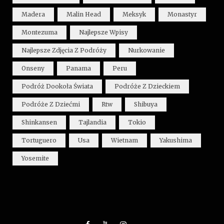
Madera
Malin Head
Meksyk
Monastyr
Montezuma
Najlepsze Wpisy
Najlepsze Zdjęcia Z Podróży
Nurkowanie
Onseny
Panama
Peru
Podróż Dookoła Świata
Podróże Z Dzieckiem
Podróże Z Dziećmi
Rtw
Shibuya
Shinkansen
Tajlandia
Tokio
Tortuguero
Usa
Wietnam
Yakushima
Yosemite