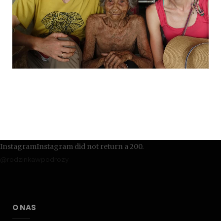
InstagramInstagram did not return a 200.
@rodzinkawpodrozy
O NAS