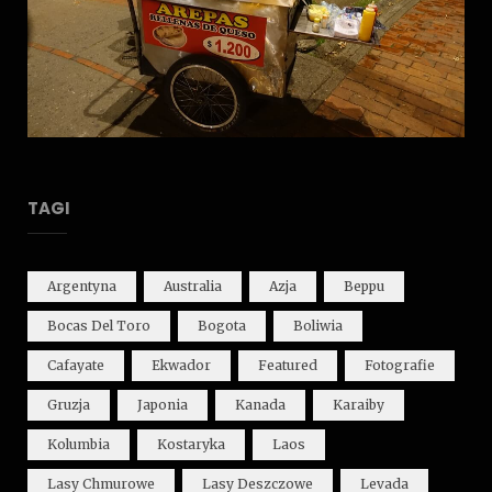
TAGI
Argentyna
Australia
Azja
Beppu
Bocas Del Toro
Bogota
Boliwia
Cafayate
Ekwador
Featured
Fotografie
Gruzja
Japonia
Kanada
Karaiby
Kolumbia
Kostaryka
Laos
Lasy Chmurowe
Lasy Deszczowe
Levada