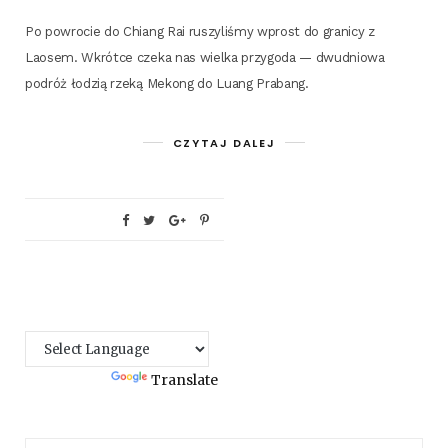
Po powro­cie do Chiang Rai ruszy­li­śmy wprost do gra­ni­cy z
Laosem. Wkrót­ce cze­ka nas wiel­ka przy­go­da — dwu­dnio­wa
podróż łodzią rze­ką Mekong do Luang Prabang.
CZYTAJ DALEJ
Powered by
Translate