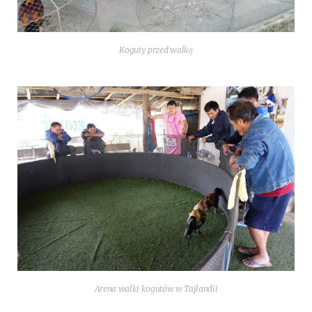
Kogu­ty przed walką
Are­na wal­ki kogutów w Tajlandii