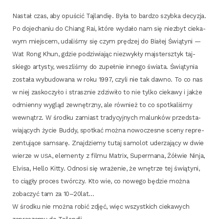
Nastał czas, aby opu­ścić Taj­lan­dię. Była to bar­dzo szyb­ka decy­zja.
Po doje­cha­niu do Chiang Rai, któ­re wyda­ło nam się nie­zbyt cie­ka­
wym miej­scem, uda­li­śmy się czym prę­dzej do Bia­łej Świą­ty­ni —
Wat Rong Khun, gdzie podzi­wia­jąc nie­zwy­kły maj­stersz­tyk taj­
skie­go arty­sty, weszli­śmy do zupeł­nie inne­go świa­ta. Świą­ty­nia
zosta­ła wybu­do­wa­na w roku 1997, czy­li nie tak daw­no. To co nas
w niej zasko­czy­ło i strasz­nie zdzi­wi­ło to nie tyl­ko cie­ka­wy i jak­że
odmien­ny wygląd zewnętrz­ny, ale rów­nież to co spo­tka­li­śmy
wewnątrz. W środ­ku zamiast tra­dy­cyj­nych malun­ków przed­sta­
wia­ją­cych życie Bud­dy, spo­tkać moż­na nowo­cze­sne sce­ny repre­
zen­tu­ją­ce sam­sa­rę. Znaj­dzie­my tutaj samo­lot ude­rza­ją­cy w dwie
wie­rze w
, ele­men­ty z fil­mu Matrix, Super­ma­na, Żół­wie Nin­ja,
USA
Elvi­sa, Hel­lo Kit­ty. Odno­si się wra­że­nie, że wnę­trze tej świą­ty­ni,
to cią­gły pro­ces twór­czy. Kto wie, co nowe­go będzie moż­na
zoba­czyć tam za 10–20lat…
W środ­ku nie moż­na robić zdjęć, więc wszyst­kich cie­ka­wych