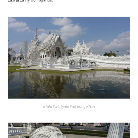
zapra­sza­my do Tajlandii.
Bia­ła Świątynia Wat Rong Khun