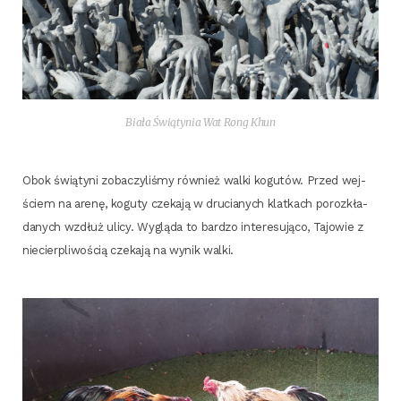
Bia­ła Świątynia Wat Rong Khun
Obok świą­ty­ni zoba­czy­li­śmy rów­nież wal­ki kogu­tów. Przed wej­
ściem na are­nę, kogu­ty cze­ka­ją w dru­cia­nych klat­kach poroz­kła­
da­nych wzdłuż uli­cy. Wyglą­da to bar­dzo inte­re­su­ją­co, Tajo­wie z
nie­cier­pli­wo­ścią cze­ka­ją na wynik walki.