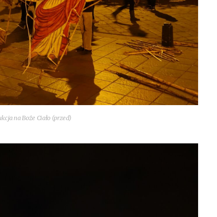
k­cja na Boże Cia­ło (przed)