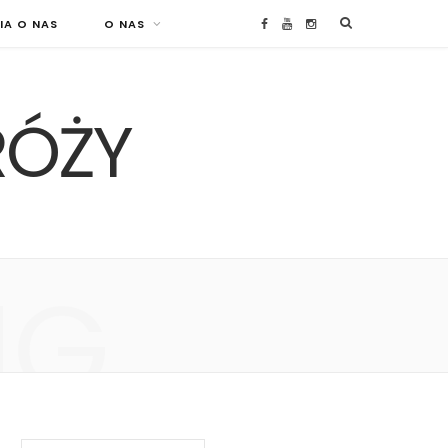
IA O NAS
O NAS
F
Y
I
a
o
n
RÓŻY
c
u
s
e
T
t
b
u
a
o
b
g
NG
o
e
r
k
a
m