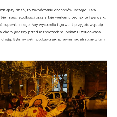
 dzi­siej­szy dzień, to zakoń­cze­nie obcho­dów Boże­go Cia­ła.
kiej maści słod­ko­ści oraz z fajer­wer­ka­mi. Jed­nak te fajer­wer­ki,
upeł­nie inne­go. Aby wystrze­lić fajer­wer­ki przy­go­to­wu­je się
­na oko­ło godzi­ny przed roz­po­czę­ciem poka­zu i zbu­do­wa­na
na dru­gą. Byli­śmy peł­ni podzi­wu jak spraw­nie radzi­li sobie z tym