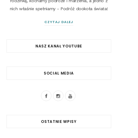
rodzinką, kochamy podróże i marzenia, a jedno z
nich właśnie spełniamy - Podróż dookoła świata!
CZYTAJ DALEJ
NASZ KANAŁ YOUTUBE
SOCIAL MEDIA
F
I
Y
a
n
o
c
s
u
OSTATNIE WPISY
e
t
T
b
a
u