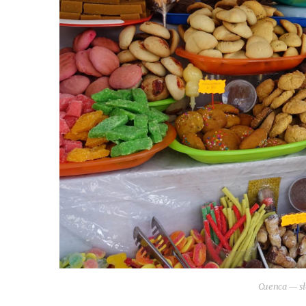
Cuen­ca — sło