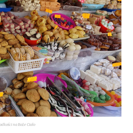
d­ko­ści na Boże Ciało