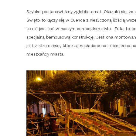
Szyb­ko posta­no­wi­li­śmy zgłę­bić temat. Oka­za­ło się, że
Świę­to to łączy się w Cuen­ca z nie­zli­czo­ną ilo­ścią wszel­
to nie jest coś w naszym euro­pej­skim sty­lu. Tutaj to coś z
spe­cjal­ną bam­bu­so­wą kon­struk­cję. Jest ona mon­to­wa
jest z kil­ku czę­ści, któ­re są nakła­da­ne na sie­bie jed­na 
miesz­kań­cy miasta.