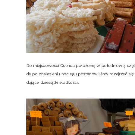
Do miej­sco­wo­ści Cuen­ca poło­żo­nej w połu­dnio­wej czę­ś
dy po zna­le­zie­niu noc­le­gu posta­no­wi­li­śmy rozej­rzeć s
da­ją­ce dzie­siąt­ki słodkości.