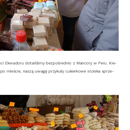
ci Ekwa­do­ru dotar­li­śmy bez­po­śred­nio z Man­co­ry w Peru. Kie­
ię po mie­ście, naszą uwa­gę przy­ku­ły cukier­ko­we sto­iska sprze­