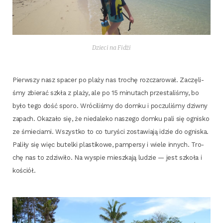
Dzie­ci na Fidżi
Pierw­szy nasz spa­cer po pla­ży nas tro­chę roz­cza­ro­wał. Zaczę­li­
śmy zbie­rać szkła z pla­ży, ale po 15 minu­tach prze­sta­li­śmy, bo
było tego dość spo­ro. Wró­ci­li­śmy do dom­ku i poczu­li­śmy dziw­ny
zapach. Oka­za­ło się, że nie­da­le­ko nasze­go dom­ku pali się ogni­sko
ze śmie­cia­mi. Wszyst­ko to co tury­ści zosta­wia­ją idzie do ogni­ska.
Pali­ły się więc butel­ki pla­sti­ko­we, pam­per­sy i wie­le innych. Tro­
chę nas to zdzi­wi­ło. Na wyspie miesz­ka­ją ludzie — jest szko­ła i
kościół.