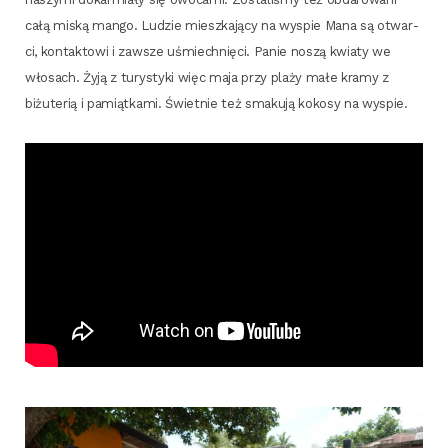
całą miską man­go. Ludzie miesz­ka­ją­cy na wyspie Mana są otwar­
ci, kon­tak­to­wi i zawsze uśmiech­nię­ci. Panie noszą kwia­ty we
wło­sach. Żyją z tury­sty­ki więc maja przy pla­ży małe kra­my z
biżu­te­rią i pamiąt­ka­mi. Świet­nie też sma­ku­ją koko­sy na wyspie.