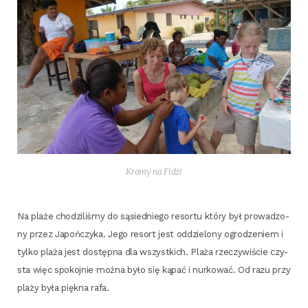
Kra­my na Fidżi
Na pla­że cho­dzi­li­śmy do sąsied­nie­go resor­tu któ­ry był pro­wa­dzo­
ny przez Japoń­czy­ka. Jego resort jest oddzie­lo­ny ogro­dze­niem i
tyl­ko pla­ża jest dostęp­na dla wszyst­kich. Pla­ża rze­czy­wi­ście czy­
sta więc spo­koj­nie moż­na było się kąpać i nur­ko­wać. Od razu przy
pla­ży była pięk­na rafa.