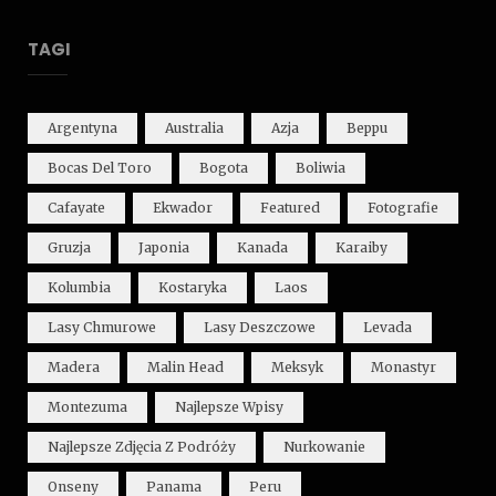
TAGI
Argentyna
Australia
Azja
Beppu
Bocas Del Toro
Bogota
Boliwia
Cafayate
Ekwador
Featured
Fotografie
Gruzja
Japonia
Kanada
Karaiby
Kolumbia
Kostaryka
Laos
Lasy Chmurowe
Lasy Deszczowe
Levada
Madera
Malin Head
Meksyk
Monastyr
Montezuma
Najlepsze Wpisy
Najlepsze Zdjęcia Z Podróży
Nurkowanie
Onseny
Panama
Peru