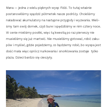
Mana — jed­na z wie­lu pięk­nych wysp Fidżi. To tutaj wła­śnie
posta­no­wi­li­śmy spę­dzić pół­me­tek nasze podró­ży. Chcie­li­śmy
nała­do­wać aku­mu­la­to­ry na następ­ne przy­go­dy i wyzwa­nia. Mie­li­
śmy tam swój domek, czy­li bure i spę­dzi­li­śmy w nim czte­ry noce.
W cenie mie­li­śmy posił­ki, więc tą kwe­stią po raz pierw­szy nie
musie­li­śmy się już mar­twić. Nie musie­li­śmy goto­wać, robić zaku­
pów i myśleć, gdzie poje­dzie­my, co będzie­my robić, bo wyspa jest
dość mała więc oprócz nur­ko­wa­nia i snor­klo­wa­nia zosta­je
tyl­ko
pla­ża. Dzie­ci bar­dzo się cieszyły.