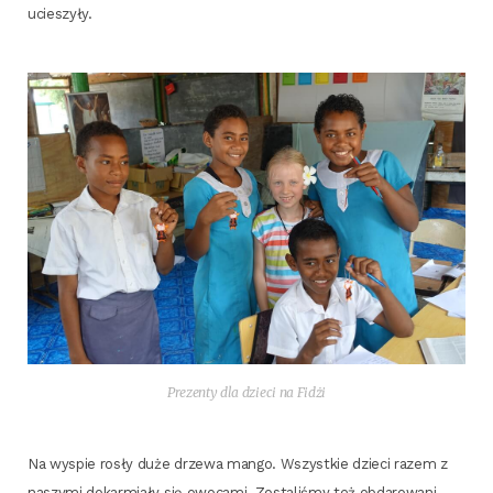
ucieszyły.
Pre­zen­ty dla dzie­ci na Fidżi
Na wyspie rosły duże drze­wa man­go. Wszyst­kie dzie­ci razem z
naszy­mi dokar­mia­ły się owo­ca­mi. Zosta­li­śmy też obda­ro­wa­ni