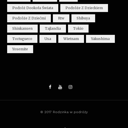
Podróż Dookoła Świata
Podróże Z Dzieckiem
Podróże Z Dziećmi
Rtw
Shibuya
Shinkansen
Tajlandia
Tokio
Tortuguero
Usa
Wietnam
Yakushima
Yosemite
© 2017 Rodzinka w podróży