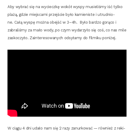
Aby wybrać się na wyciecz­kę wokół wyspy musie­li­śmy iść tyl­ko
pla­żą, gdzie miej­sca­mi przej­ście było kamie­ni­ste i utrud­nio­
ne. Całą wyspę moż­na obejść w 3–4h. Było bar­dzo gorą­co i
zabra­li­śmy za mało wody, po czym wyda­rzy­ło się coś, co nas mile
zasko­czy­ło. Zain­te­re­so­wa­nych odsy­ła­my do fil­mi­ku poniżej.
W cią­gu 4 dni uda­ło nam się 2 razy zanur­ko­wać — rów­nież z reki­