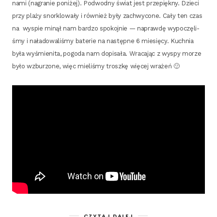
na­mi (nagra­nie poni­żej). Pod­wod­ny świat jest prze­pięk­ny. Dzie­ci
przy pla­ży snor­klo­wa­ły i rów­nież były zachwy­co­ne. Cały ten czas
na
wyspie minął nam bar­dzo spo­koj­nie — napraw­dę wypo­czę­li­
śmy i nała­do­wa­li­śmy bate­rie na następ­ne 6 mie­się­cy. Kuch­nia
była wyśmie­ni­ta, pogo­da nam dopi­sa­ła. Wra­ca­jąc z wyspy morze
było wzbu­rzo­ne, więc mie­li­śmy trosz­kę wię­cej wrażeń 🙂
CZYTAJ DALEJ