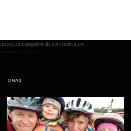
InstagramInstagram did not return a 200.
@rodzinkawpodrozy
O NAS