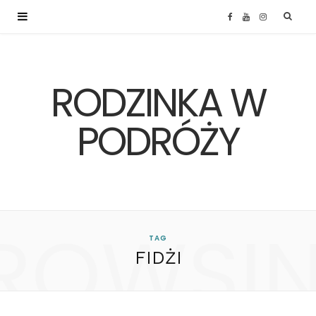
F
Y
I
a
o
n
RODZINKA W
c
u
s
e
T
t
PODRÓŻY
b
u
a
o
b
g
ROWSI
o
e
r
TAG
FIDŻI
k
a
m