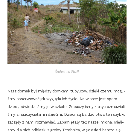
Śmie­ci na Fidżi
Nasz domek był mię­dzy dom­ka­mi tubyl­ców, dzię­ki cze­mu mogli­
śmy obser­wo­wać jak wyglą­da ich życie. Na wio­sce jest spo­ro
dzie­ci, odwie­dzi­li­śmy je w szko­le. Zoba­czy­li­śmy kla­sy, roz­ma­wia­li­
śmy z nauczy­cie­la­mi i dzieć­mi. Dzie­ci
są bar­dzo otwar­te i szyb­ko
zaczę­ły z nami roz­ma­wiać. Zapa­mię­ta­ły też nasze imio­na. Mię­li­
smy dla nich odbla­ski z gmi­ny Trzeb­ni­ca, więc dzie­ci bar­dzo się