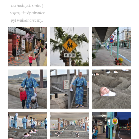
nor­mal­nych śmie­ci,
segre­gu­je się rów­nież
pył wulkananiczny.