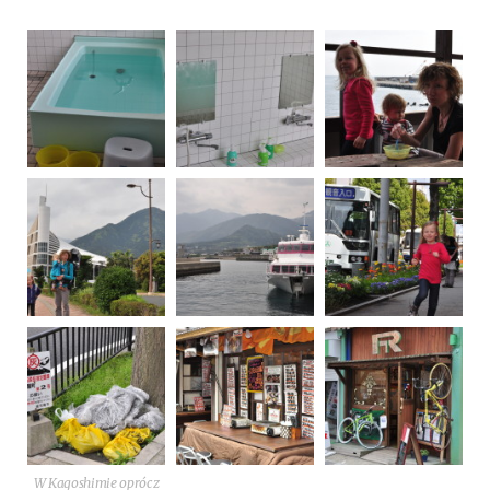
W Kago­shi­mie oprócz