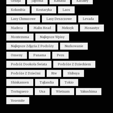
Gruzja
Japonia
Kanada
Karaiby
Kolumbia
Kostaryka
Laos
Lasy Chmurowe
Lasy Deszczowe
Levada
Madera
Malin Head
Meksyk
Monastyr
Montezuma
Najlepsze Wpisy
Najlepsze Zdjęcia Z Podróży
Nurkowanie
Onseny
Panama
Peru
Podróż Dookoła Świata
Podróże Z Dzieckiem
Podróże Z Dziećmi
Rtw
Shibuya
Shinkansen
Tajlandia
Tokio
Tortuguero
Usa
Wietnam
Yakushima
Yosemite