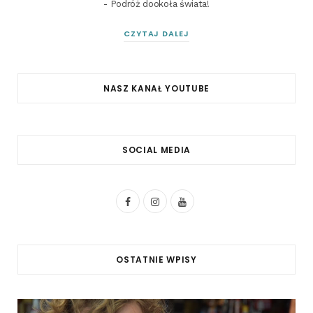
- Podróż dookoła świata!
CZYTAJ DALEJ
NASZ KANAŁ YOUTUBE
SOCIAL MEDIA
F
I
Y
a
n
o
c
s
u
OSTATNIE WPISY
e
t
T
b
a
u