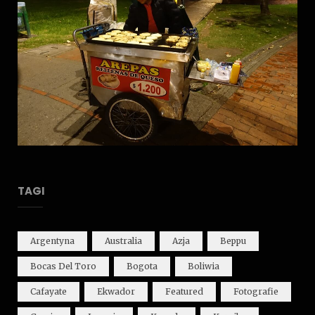
TAGI
Argentyna
Australia
Azja
Beppu
Bocas Del Toro
Bogota
Boliwia
Cafayate
Ekwador
Featured
Fotografie