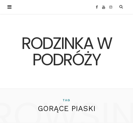
F
Y
I
a
o
n
RODZINKA W
c
u
s
e
T
t
PODRÓŻY
b
u
a
o
b
g
ROWSI
o
e
r
TAG
GORĄCE PIASKI
k
a
m