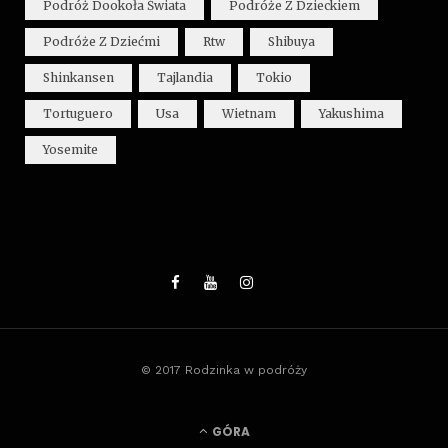
Podróż Dookoła Świata
Podróże Z Dzieckiem
Podróże Z Dziećmi
Rtw
Shibuya
Shinkansen
Tajlandia
Tokio
Tortuguero
Usa
Wietnam
Yakushima
Yosemite
© 2017 Rodzinka w podróży
GÓRA