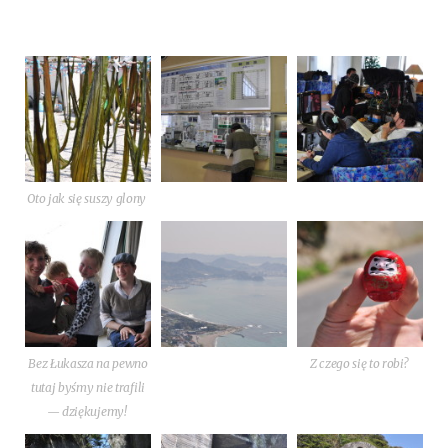
Oto jak się suszy glony
Bez Łuka­sza na pew­no
Z cze­go się to robi?
tutaj byśmy nie tra­fi­li
— dziękujemy!