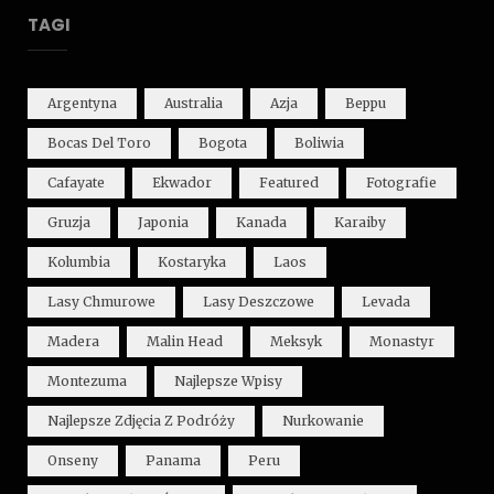
TAGI
Argentyna
Australia
Azja
Beppu
Bocas Del Toro
Bogota
Boliwia
Cafayate
Ekwador
Featured
Fotografie
Gruzja
Japonia
Kanada
Karaiby
Kolumbia
Kostaryka
Laos
Lasy Chmurowe
Lasy Deszczowe
Levada
Madera
Malin Head
Meksyk
Monastyr
Montezuma
Najlepsze Wpisy
Najlepsze Zdjęcia Z Podróży
Nurkowanie
Onseny
Panama
Peru