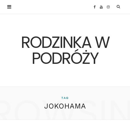
F
Y
I
a
o
n
RODZINKA W
c
u
s
e
T
t
PODRÓŻY
b
u
a
o
b
g
ROWSI
o
e
r
TAG
JOKOHAMA
k
a
m