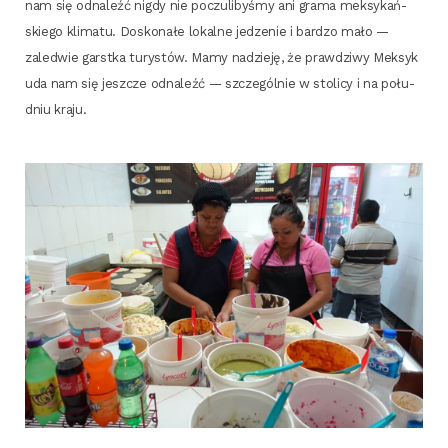
nam się odna­leźć nigdy nie poczu­li­by­śmy ani gra­ma mek­sy­kań­
skie­go kli­ma­tu. Dosko­na­łe lokal­ne jedze­nie i bar­dzo mało —
zale­d­wie garst­ka tury­stów. Mamy nadzie­ję, że praw­dzi­wy Mek­syk
uda nam się jesz­cze odna­leźć — szcze­gól­nie w sto­li­cy i na połu­
dniu kraju.