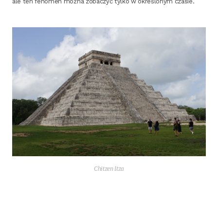
ale ten feno­men moż­na zoba­czyć tyl­ko w okre­ślo­nym czasie.
Chit­zen Itza