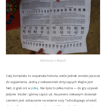
Infor­ma­cje o Majach
Cały kom­pleks to wspa­nia­ła histo­ria, wie­le jed­nak zosta­ło jesz­cze
do wyja­śnie­nia. Jed­ną z cie­ka­wo­stek doty­czą­cych Majów jest
fakt, iż gra­li oni w
pił­kę
. Nie była to pił­ka noż­na — do gry uży­wa­li
jedy­nie bio­der i gór­nej czę­ści ud. Na pew­no cie­ka­wym doświad­
cze­niem jest zoba­cze­nie na wła­sne oczy “scho­dzą­ce­go smo­ka”,