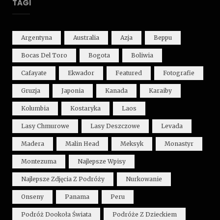
TAGI
Argentyna
Australia
Azja
Beppu
Bocas Del Toro
Bogota
Boliwia
Cafayate
Ekwador
Featured
Fotografie
Gruzja
Japonia
Kanada
Karaiby
Kolumbia
Kostaryka
Laos
Lasy Chmurowe
Lasy Deszczowe
Levada
Madera
Malin Head
Meksyk
Monastyr
Montezuma
Najlepsze Wpisy
Najlepsze Zdjęcia Z Podróży
Nurkowanie
Onseny
Panama
Peru
Podróż Dookoła Świata
Podróże Z Dzieckiem