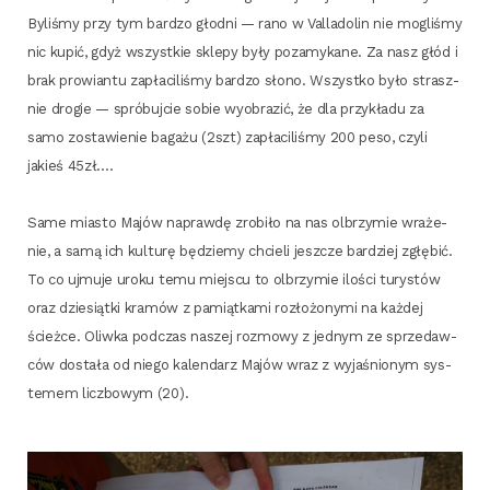
Byli­śmy przy tym bar­dzo głod­ni — rano w Val­la­do­lin nie mogli­śmy
nic kupić, gdyż wszyst­kie skle­py były poza­my­ka­ne. Za nasz głód i
brak pro­wian­tu zapła­ci­li­śmy bar­dzo sło­no. Wszyst­ko było strasz­
nie dro­gie — spró­buj­cie sobie wyobra­zić, że dla przy­kła­du za
samo zosta­wie­nie baga­żu (2szt) zapła­ci­li­śmy 200 peso, czy­li
jakieś 45zł….
Same mia­sto Majów napraw­dę zro­bi­ło na nas olbrzy­mie wra­że­
nie, a samą ich kul­tu­rę będzie­my chcie­li jesz­cze bar­dziej zgłę­bić.
To co ujmu­je uro­ku temu miej­scu to olbrzy­mie ilo­ści tury­stów
oraz dzie­siąt­ki kra­mów z pamiąt­ka­mi roz­ło­żo­ny­mi na każ­dej
ścież­ce. Oliw­ka pod­czas naszej roz­mo­wy z jed­nym ze sprze­daw­
ców dosta­ła od nie­go kalen­darz Majów wraz z wyja­śnio­nym sys­
te­mem licz­bo­wym (20).