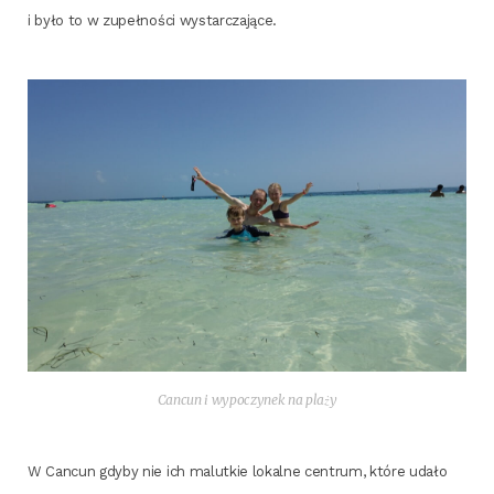
i było to w zupeł­no­ści wystarczające.
Can­cun i wypo­czy­nek na plaży
W Can­cun gdy­by nie ich malut­kie lokal­ne cen­trum, któ­re uda­ło