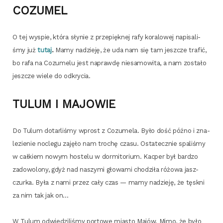
COZUMEL
O tej wyspie, któ­ra sły­nie z prze­pięk­nej rafy kora­lo­wej napi­sa­li­
śmy już
tutaj
.
Mamy nadzie­ję, że uda nam się tam jesz­cze tra­fić,
bo rafa na Cozu­me­lu jest napraw­dę nie­sa­mo­wi­ta, a nam zosta­ło
jesz­cze wie­le do odkrycia.
TULUM I MAJOWIE
Do Tulum dotar­li­śmy wprost z Cozu­me­la. Było dość póź­no i zna­
le­zie­nie noc­le­gu zaję­ło nam tro­chę cza­su. Osta­tecz­nie spa­li­śmy
w cał­kiem nowym hoste­lu w dormi­to­rium. Kac­per był bar­dzo
zado­wo­lo­ny, gdyż nad naszy­mi gło­wa­mi cho­dzi­ła różo­wa jasz­
czur­ka. Była z nami przez cały czas — mamy nadzie­ję, że tęsk­ni
za nim tak jak on…
W Tulum odwie­dzi­li­śmy por­to­we mia­sto Majów. Mimo, że było