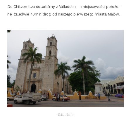
Do Chit­zen Itza dotar­li­śmy z Val­la­do­lin — miej­sco­wo­ści poło­żo­
nej zale­d­wie 40min dro­gi od nasze­go pierw­sze­go mia­sta Majów.
Val­la­do­lin