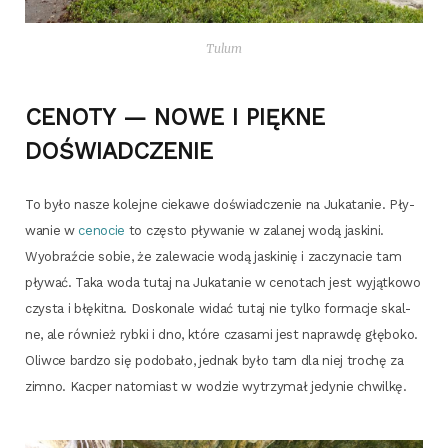
Tulum
CENOTY — NOWE I PIĘKNE
DOŚWIADCZENIE
To było nasze kolej­ne cie­ka­we doświad­cze­nie na Juka­ta­nie. Pły­
wa­nie w
ceno­cie
to czę­sto pły­wa­nie w zala­nej wodą jaski­ni.
Wyobraź­cie sobie, że zale­wa­cie
wodą jaski­nię i zaczy­na­cie tam
pły­wać. Taka woda tutaj na Juka­ta­nie w ceno­tach jest wyjąt­ko­wo
czy­sta i błę­kit­na. Dosko­na­le widać tutaj nie tyl­ko for­ma­cje skal­
ne, ale rów­nież ryb­ki i dno, któ­re cza­sa­mi jest napraw­dę głę­bo­ko.
Oliw­ce bar­dzo się podo­ba­ło, jed­nak było tam dla niej tro­chę za
zim­no. Kac­per nato­miast w wodzie wytrzy­mał jedy­nie chwilkę.