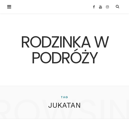
F
Y
I
a
o
n
RODZINKA W
c
u
s
e
T
t
PODRÓŻY
b
u
a
o
b
g
ROWSI
o
e
r
TAG
JUKATAN
k
a
m