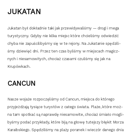
JUKATAN
Juka­tan był dokład­nie taki jak prze­wi­dy­wa­li­śmy — dro­gi i mega
tury­stycz­ny. Gdy­by nie kil­ka miejsc któ­re chcie­li­śmy odwie­dzić
chy­ba nie zapu­ści­li­by­śmy się w te rejo­ny. Na Juka­ta­nie spę­dzi­li­
śmy dzie­więć dni. Przez ten czas byli­śmy w miej­scach magicz­
nych i nie­sa­mo­wi­tych, cho­ciaż cza­sa­mi czu­li­śmy się jak na
Krupówkach.
CANCUN
Nasze woja­że roz­po­czę­li­śmy od Can­cun, miej­sca do któ­re­go
przy­jeż­dża­ją tysią­ce tury­stów z całe­go świa­ta. Pla­że, któ­re moż­
na tam spo­tkać są napraw­dę nie­sa­mo­wi­te, cho­ciaż śmia­ło mogli­
by­śmy podać przy­kła­dy, któ­re biją na gło­wę tutej­szy błę­kit Morza
Kara­ib­skie­go. Spę­dzi­li­śmy na pla­ży pora­nek i wie­czór dane­go dnia