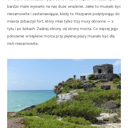
bar­dzo małe wywar­ło na nas duże wra­że­nie. Jakie to musia­ło być
nie­sa­mo­wi­te i zasta­na­wia­ją­ce, kie­dy to Hisz­pa­nie pod­pły­wa­jąc do
mia­sta zoba­czy­li fort, któ­ry miał tyl­ko trzy mury obron­ne — z
tyłu i po bokach. Żad­nej obro­ny od stro­ny morza. Co wię­cej jego
poło­że­nie w błę­ki­cie morza przy pięk­nej pla­ży musia­ło być dla
nich niesamowite.