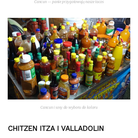
Can­cun — panie przy­go­to­wu­ją nasze tacos
Can­cun i sosy do wybo­ru do koloru
CHITZEN ITZA I VALLADOLIN