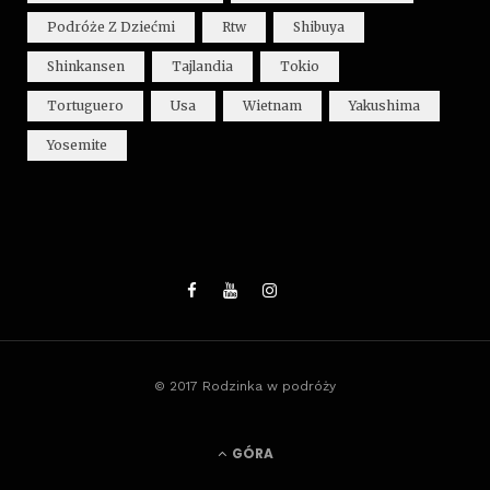
Podróże Z Dziećmi
Rtw
Shibuya
Shinkansen
Tajlandia
Tokio
Tortuguero
Usa
Wietnam
Yakushima
Yosemite
© 2017 Rodzinka w podróży
GÓRA