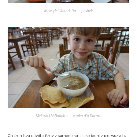
Mek­syk i Val­la­do­lin — posiłek
Mek­syk i Val­la­do­lin — zup­ka dla Kacpra
Chit­zen Itza powi­ta­li­śmy z same­go rana jako jed­ni z pierw­szych.