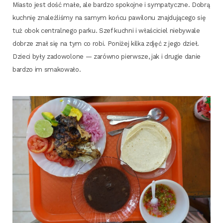
Mia­sto jest dość małe, ale bar­dzo spo­koj­ne i sym­pa­tycz­ne. Dobrą
kuch­nię zna­leź­li­śmy na samym koń­cu pawi­lo­nu znaj­du­ją­ce­go się
tuż obok cen­tral­ne­go par­ku. Szef kuch­ni i wła­ści­ciel nie­by­wa­le
dobrze znał się na tym co robi. Poni­żej kil­ka zdjęć z jego dzieł.
Dzie­ci były zado­wo­lo­ne — zarów­no pierw­sze, jak i dru­gie danie
bar­dzo im smakowało.