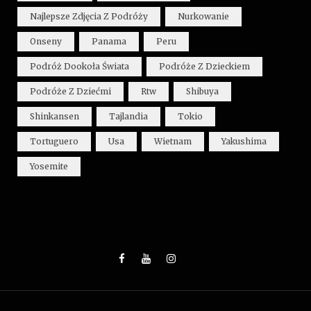
Najlepsze Zdjęcia Z Podróży
Nurkowanie
Onseny
Panama
Peru
Podróż Dookoła Świata
Podróże Z Dzieckiem
Podróże Z Dziećmi
Rtw
Shibuya
Shinkansen
Tajlandia
Tokio
Tortuguero
Usa
Wietnam
Yakushima
Yosemite