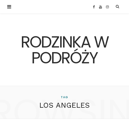
F
Y
I
a
o
n
RODZINKA W
c
u
s
e
T
t
PODRÓŻY
b
u
a
o
b
g
ROWSI
o
e
r
TAG
LOS ANGELES
k
a
m