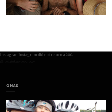
InstagramInstagram did not return a 200.
@rodzinkawpodrozy
O NAS