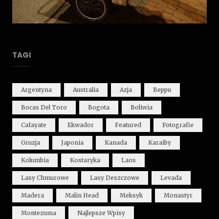
TAGI
Argentyna
Australia
Azja
Beppu
Bocas Del Toro
Bogota
Boliwia
Cafayate
Ekwador
Featured
Fotografie
Gruzja
Japonia
Kanada
Karaiby
Kolumbia
Kostaryka
Laos
Lasy Chmurowe
Lasy Deszczowe
Levada
Madera
Malin Head
Meksyk
Monastyr
Montezuma
Najlepsze Wpisy