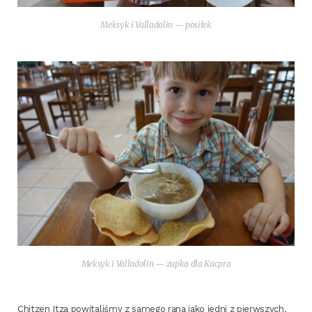
Mek­syk i Val­la­do­lin — posiłek
Mek­syk i Val­la­do­lin — zup­ka dla Kacpra
Chit­zen Itza powi­ta­li­śmy z same­go rana jako jed­ni z pierw­szych.