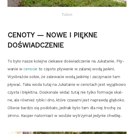
Tulum
CENOTY — NOWE I PIĘKNE
DOŚWIADCZENIE
To było nasze kolej­ne cie­ka­we doświad­cze­nie na Juka­ta­nie. Pły­
wa­nie w
ceno­cie
to czę­sto pły­wa­nie w zala­nej wodą jaski­ni.
Wyobraź­cie sobie, że zale­wa­cie
wodą jaski­nię i zaczy­na­cie tam
pły­wać. Taka woda tutaj na Juka­ta­nie w ceno­tach jest wyjąt­ko­wo
czy­sta i błę­kit­na. Dosko­na­le widać tutaj nie tyl­ko for­ma­cje skal­
ne, ale rów­nież ryb­ki i dno, któ­re cza­sa­mi jest napraw­dę głę­bo­ko.
Oliw­ce bar­dzo się podo­ba­ło, jed­nak było tam dla niej tro­chę za
zim­no. Kac­per nato­miast w wodzie wytrzy­mał jedy­nie chwilkę.