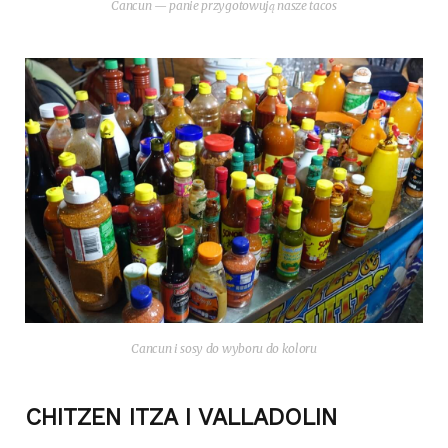
Can­cun — panie przy­go­to­wu­ją nasze tacos
Can­cun i sosy do wybo­ru do koloru
CHITZEN ITZA I VALLADOLIN