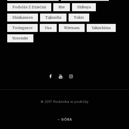
Podróże Z Dziećmi
Rtw
Shibuya
Shinkansen
Tajlandia
Tokio
Tortuguero
Usa
Wietnam
Yakushima
Yosemite
© 2017 Rodzinka w podróży
GÓRA