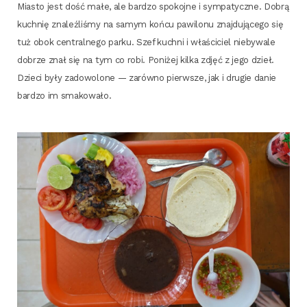
Mia­sto jest dość małe, ale bar­dzo spo­koj­ne i sym­pa­tycz­ne. Dobrą
kuch­nię zna­leź­li­śmy na samym koń­cu pawi­lo­nu znaj­du­ją­ce­go się
tuż obok cen­tral­ne­go par­ku. Szef kuch­ni i wła­ści­ciel nie­by­wa­le
dobrze znał się na tym co robi. Poni­żej kil­ka zdjęć z jego dzieł.
Dzie­ci były zado­wo­lo­ne — zarów­no pierw­sze, jak i dru­gie danie
bar­dzo im smakowało.