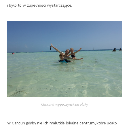
i było to w zupeł­no­ści wystarczające.
Can­cun i wypo­czy­nek na plaży
W Can­cun gdy­by nie ich malut­kie lokal­ne cen­trum, któ­re uda­ło