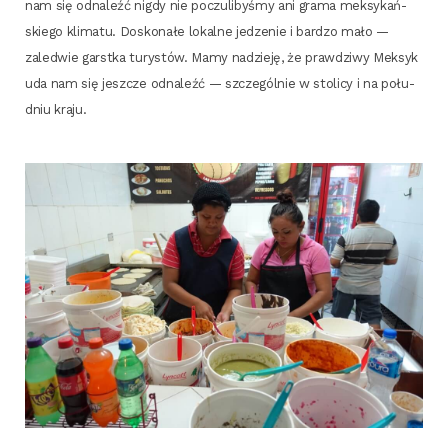
nam się odna­leźć nigdy nie poczu­li­by­śmy ani gra­ma mek­sy­kań­
skie­go kli­ma­tu. Dosko­na­łe lokal­ne jedze­nie i bar­dzo mało —
zale­d­wie garst­ka tury­stów. Mamy nadzie­ję, że praw­dzi­wy Mek­syk
uda nam się jesz­cze odna­leźć — szcze­gól­nie w sto­li­cy i na połu­
dniu kraju.