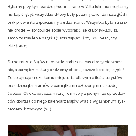
Byli­śmy przy tym bar­dzo głod­ni — rano w Val­la­do­lin nie mogli­śmy
nic kupić, gdyż wszyst­kie skle­py były poza­my­ka­ne. Za nasz głód i
brak pro­wian­tu zapła­ci­li­śmy bar­dzo sło­no. Wszyst­ko było strasz­
nie dro­gie — spró­buj­cie sobie wyobra­zić, że dla przy­kła­du za
samo zosta­wie­nie baga­żu (2szt) zapła­ci­li­śmy 200 peso, czy­li
jakieś 45zł….
Same mia­sto Majów napraw­dę zro­bi­ło na nas olbrzy­mie wra­że­
nie, a samą ich kul­tu­rę będzie­my chcie­li jesz­cze bar­dziej zgłę­bić.
To co ujmu­je uro­ku temu miej­scu to olbrzy­mie ilo­ści tury­stów
oraz dzie­siąt­ki kra­mów z pamiąt­ka­mi roz­ło­żo­ny­mi na każ­dej
ścież­ce. Oliw­ka pod­czas naszej roz­mo­wy z jed­nym ze sprze­daw­
ców dosta­ła od nie­go kalen­darz Majów wraz z wyja­śnio­nym sys­
te­mem licz­bo­wym (20).