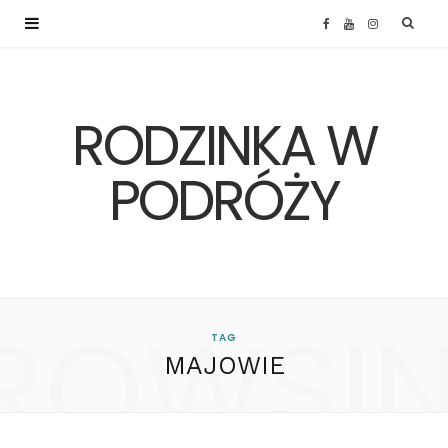
F
Y
I
a
o
n
RODZINKA W
c
u
s
e
T
t
PODRÓŻY
b
u
a
o
b
g
ROWSI
o
e
r
TAG
MAJOWIE
k
a
m