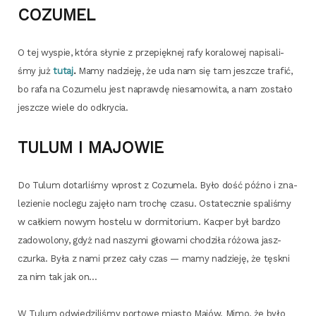
COZUMEL
O tej wyspie, któ­ra sły­nie z prze­pięk­nej rafy kora­lo­wej napi­sa­li­
śmy już
tutaj
.
Mamy nadzie­ję, że uda nam się tam jesz­cze tra­fić,
bo rafa na Cozu­me­lu jest napraw­dę nie­sa­mo­wi­ta, a nam zosta­ło
jesz­cze wie­le do odkrycia.
TULUM I MAJOWIE
Do Tulum dotar­li­śmy wprost z Cozu­me­la. Było dość póź­no i zna­
le­zie­nie noc­le­gu zaję­ło nam tro­chę cza­su. Osta­tecz­nie spa­li­śmy
w cał­kiem nowym hoste­lu w dormi­to­rium. Kac­per był bar­dzo
zado­wo­lo­ny, gdyż nad naszy­mi gło­wa­mi cho­dzi­ła różo­wa jasz­
czur­ka. Była z nami przez cały czas — mamy nadzie­ję, że tęsk­ni
za nim tak jak on…
W Tulum odwie­dzi­li­śmy por­to­we mia­sto Majów. Mimo, że było