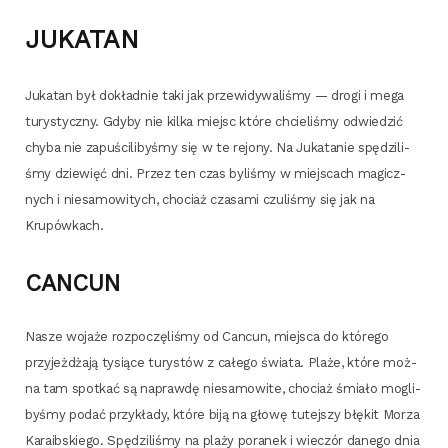
JUKATAN
Juka­tan był dokład­nie taki jak prze­wi­dy­wa­li­śmy — dro­gi i mega
tury­stycz­ny. Gdy­by nie kil­ka miejsc któ­re chcie­li­śmy odwie­dzić
chy­ba nie zapu­ści­li­by­śmy się w te rejo­ny. Na Juka­ta­nie spę­dzi­li­
śmy dzie­więć dni. Przez ten czas byli­śmy w miej­scach magicz­
nych i nie­sa­mo­wi­tych, cho­ciaż cza­sa­mi czu­li­śmy się jak na
Krupówkach.
CANCUN
Nasze woja­że roz­po­czę­li­śmy od Can­cun, miej­sca do któ­re­go
przy­jeż­dża­ją tysią­ce tury­stów z całe­go świa­ta. Pla­że, któ­re moż­
na tam spo­tkać są napraw­dę nie­sa­mo­wi­te, cho­ciaż śmia­ło mogli­
by­śmy podać przy­kła­dy, któ­re biją na gło­wę tutej­szy błę­kit Morza
Kara­ib­skie­go. Spę­dzi­li­śmy na pla­ży pora­nek i wie­czór dane­go dnia