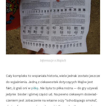
Infor­ma­cje o Majach
Cały kom­pleks to wspa­nia­ła histo­ria, wie­le jed­nak zosta­ło jesz­cze
do wyja­śnie­nia. Jed­ną z cie­ka­wo­stek doty­czą­cych Majów jest
fakt, iż gra­li oni w
pił­kę
. Nie była to pił­ka noż­na — do gry uży­wa­li
jedy­nie bio­der i gór­nej czę­ści ud. Na pew­no cie­ka­wym doświad­
cze­niem jest zoba­cze­nie na wła­sne oczy “scho­dzą­ce­go smo­ka”,