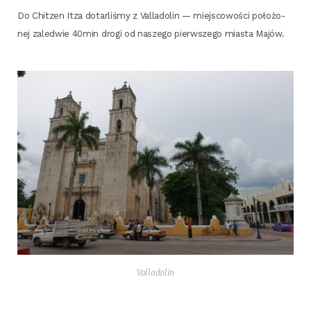
Do Chit­zen Itza dotar­li­śmy z Val­la­do­lin — miej­sco­wo­ści poło­żo­
nej zale­d­wie 40min dro­gi od nasze­go pierw­sze­go mia­sta Majów.
Val­la­do­lin