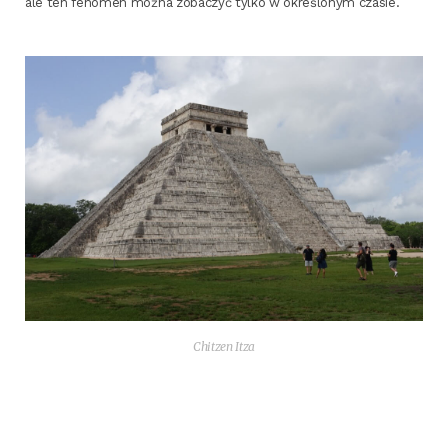
ale ten feno­men moż­na zoba­czyć tyl­ko w okre­ślo­nym czasie.
Chit­zen Itza