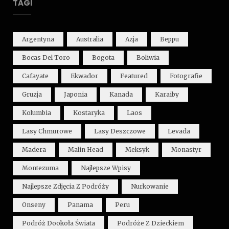
TAGI
Argentyna
Australia
Azja
Beppu
Bocas Del Toro
Bogota
Boliwia
Cafayate
Ekwador
Featured
Fotografie
Gruzja
Japonia
Kanada
Karaiby
Kolumbia
Kostaryka
Laos
Lasy Chmurowe
Lasy Deszczowe
Levada
Madera
Malin Head
Meksyk
Monastyr
Montezuma
Najlepsze Wpisy
Najlepsze Zdjęcia Z Podróży
Nurkowanie
Onseny
Panama
Peru
Podróż Dookoła Świata
Podróże Z Dzieckiem