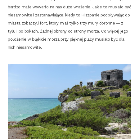
bar­dzo małe wywar­ło na nas duże wra­że­nie. Jakie to musia­ło być
nie­sa­mo­wi­te i zasta­na­wia­ją­ce, kie­dy to Hisz­pa­nie pod­pły­wa­jąc do
mia­sta zoba­czy­li fort, któ­ry miał tyl­ko trzy mury obron­ne — z
tyłu i po bokach. Żad­nej obro­ny od stro­ny morza. Co wię­cej jego
poło­że­nie w błę­ki­cie morza przy pięk­nej pla­ży musia­ło być dla
nich niesamowite.