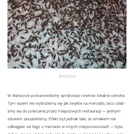
Świersz­cze
W Man­co­rze posta­no­wi­li­śmy spró­bo­wać rów­nież lokal­ne cevi­che.
Tym razem nie wybra­li­śmy się jak zwy­kle na mer­ca­do, lecz uda­li­
śmy się do pole­ca­nej przez miej­sco­wych restau­ra­cji — jed­nym
sło­wem zasza­le­li­śmy. Efekt był jed­nak taki, że sma­kiem nie
odbie­ga­ło od tego z mer­ca­do w innych miej­sco­wo­ściach — było