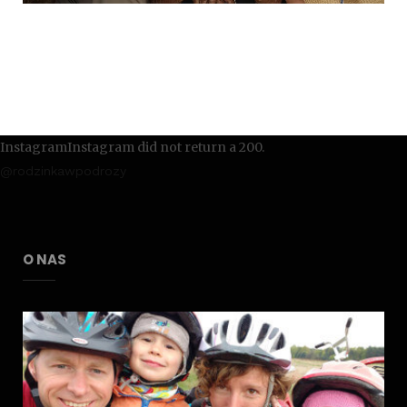
InstagramInstagram did not return a 200.
@rodzinkawpodrozy
O NAS