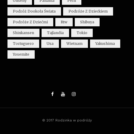
Onseny
Panama
Peru
Podróż Dookoła Świata
Podróże Z Dzieckiem
Podróże Z Dziećmi
Rtw
Shibuya
Shinkansen
Tajlandia
Tokio
Tortuguero
Usa
Wietnam
Yakushima
Yosemite
© 2017 Rodzinka w podróży