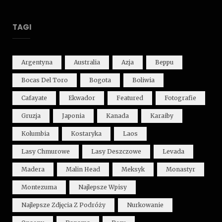
TAGI
Argentyna
Australia
Azja
Beppu
Bocas Del Toro
Bogota
Boliwia
Cafayate
Ekwador
Featured
Fotografie
Gruzja
Japonia
Kanada
Karaiby
Kolumbia
Kostaryka
Laos
Lasy Chmurowe
Lasy Deszczowe
Levada
Madera
Malin Head
Meksyk
Monastyr
Montezuma
Najlepsze Wpisy
Najlepsze Zdjęcia Z Podróży
Nurkowanie