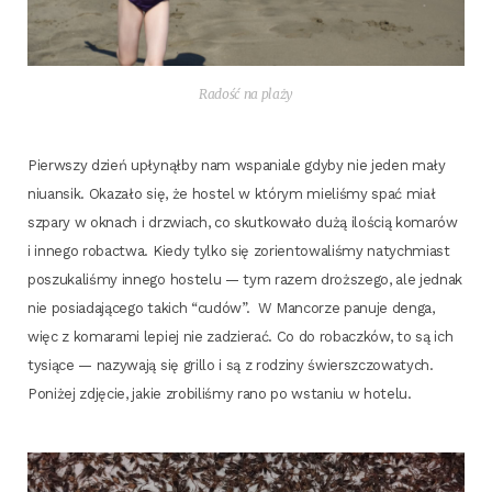
Radość na plaży
Pierw­szy dzień upły­nął­by nam wspa­nia­le gdy­by nie jeden mały
niu­an­sik. Oka­za­ło się, że hostel w któ­rym mie­li­śmy spać miał
szpa­ry w oknach i drzwiach, co skut­ko­wa­ło dużą ilo­ścią koma­rów
i inne­go robac­twa. Kie­dy tyl­ko się zorien­to­wa­li­śmy natych­miast
poszu­ka­li­śmy inne­go hoste­lu — tym razem droż­sze­go, ale jed­nak
nie posia­da­ją­ce­go takich “cudów”. W Man­co­rze panu­je den­ga,
więc z koma­ra­mi lepiej nie zadzie­rać. Co do robacz­ków, to są ich
tysią­ce — nazy­wa­ją się gril­lo i są z rodzi­ny świersz­czo­wa­tych.
Poni­żej zdję­cie, jakie zro­bi­li­śmy rano po wsta­niu w hotelu.