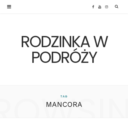
F
Y
I
a
o
n
RODZINKA W
c
u
s
e
T
t
PODRÓŻY
b
u
a
o
b
g
ROWSI
o
e
r
TAG
MANCORA
k
a
m