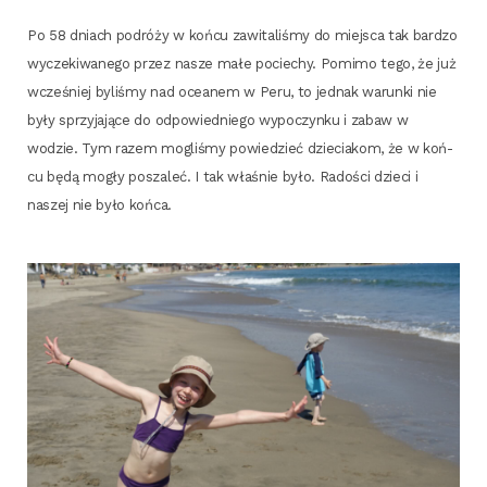
Po 58 dniach podró­ży w koń­cu zawi­ta­li­śmy do miej­sca tak bar­dzo
wycze­ki­wa­ne­go przez nasze małe pocie­chy. Pomi­mo tego, że już
wcze­śniej byli­śmy nad oce­anem w Peru, to jed­nak warun­ki nie
były sprzy­ja­ją­ce do odpo­wied­nie­go wypo­czyn­ku i zabaw w
wodzie. Tym razem mogli­śmy powie­dzieć dzie­cia­kom, że w koń­
cu będą mogły posza­leć. I tak wła­śnie było. Rado­ści dzie­ci i
naszej nie było końca.