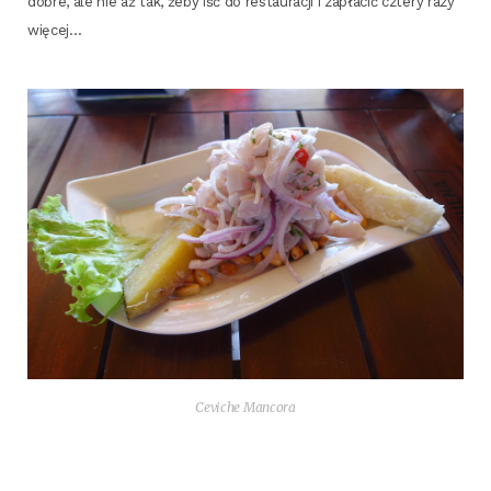
dobre, ale nie aż tak, żeby iść do restau­ra­cji i zapła­cić czte­ry razy
więcej…
Cevi­che Mancora