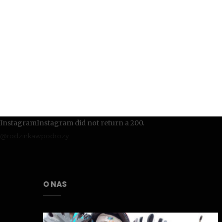
InstagramInstagram did not return a 200.
@rodzinkawpodrozy
O NAS