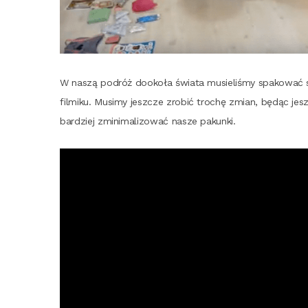
W naszą podróż dooko­ła świa­ta musie­li­śmy spa­ko­wać s
fil­mi­ku. Musi­my jesz­cze zro­bić tro­chę zmian, będąc jes
bar­dziej zmi­ni­ma­li­zo­wać nasze pakunki.