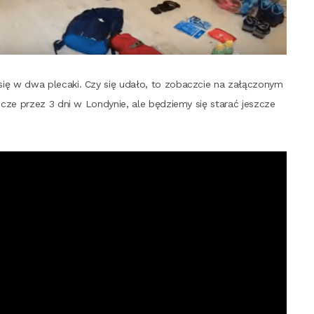
ię w dwa ple­ca­ki. Czy się uda­ło, to zobacz­cie na załą­czo­nym
z­cze przez 3 dni w Lon­dy­nie, ale będzie­my się sta­rać jesz­cze