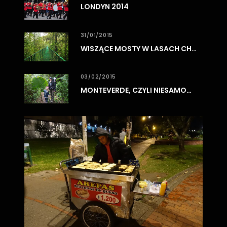
LONDYN 2014
31/01/2015
WISZĄCE MOSTY W LASACH CHMUROWYCH MONTEVERDE
03/02/2015
MONTEVERDE, CZYLI NIESAMOWITE LASY CHMUROWE
0
3
/
0
8
/
2
0
1
7
BO