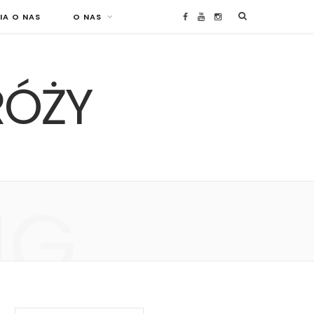
IA O NAS
O NAS
F
Y
I
a
o
n
RÓŻY
c
u
s
e
T
t
b
u
a
o
b
g
NG
o
e
r
k
a
m