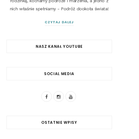
rodzinką, kochamy podróże i marzenia, a jedno z
nich właśnie spełniamy - Podróż dookoła świata!
CZYTAJ DALEJ
NASZ KANAŁ YOUTUBE
SOCIAL MEDIA
F
I
Y
a
n
o
c
s
u
OSTATNIE WPISY
e
t
T
b
a
u