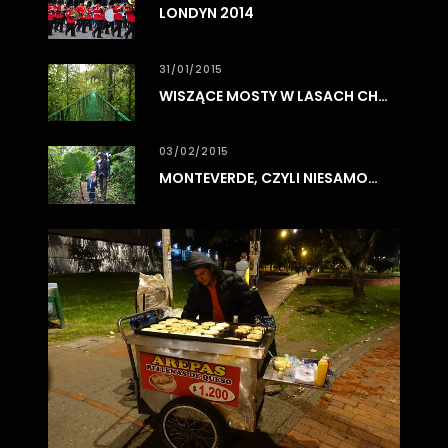
LONDYN 2014
31/01/2015
WISZĄCE MOSTY W LASACH CHMUROWYCH MONTEVERDE
03/02/2015
MONTEVERDE, CZYLI NIESAMOWITE LASY CHMUROWE
0
3
/
0
8
/
2
0
1
7
BO