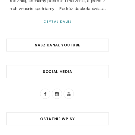
rodzinką, kochamy podróże i marzenia, a jedno z
nich właśnie spełniamy - Podróż dookoła świata!
CZYTAJ DALEJ
NASZ KANAŁ YOUTUBE
SOCIAL MEDIA
F
I
Y
a
n
o
c
s
u
OSTATNIE WPISY
e
t
T
b
a
u