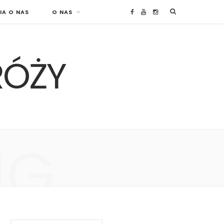
IA O NAS
O NAS
F
Y
I
a
o
n
RÓŻY
c
u
s
e
T
t
b
u
a
o
b
g
NG
o
e
r
k
a
m