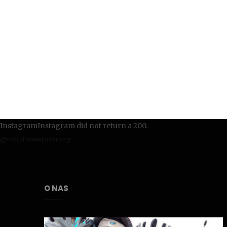
InstagramInstagram did not return a 200.
@rodzinkawpodrozy
O NAS