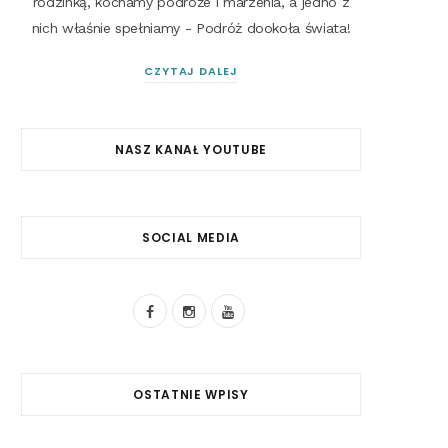
rodzinką, kochamy podróże i marzenia, a jedno z
nich właśnie spełniamy - Podróż dookoła świata!
CZYTAJ DALEJ
NASZ KANAŁ YOUTUBE
SOCIAL MEDIA
F
I
Y
a
n
o
c
s
u
OSTATNIE WPISY
e
t
T
b
a
u