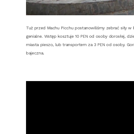
Tuż przed Machu Pic­chu posta­no­wi­li­śmy zebrać siły w 
genial­ne. Wstęp kosz­tu­je 10
od oso­by doro­słej, dzie
PEN
mia­sta pie­szo, lub trans­por­tem za 3
od oso­by. Gorą­
PEN
bajeczna.