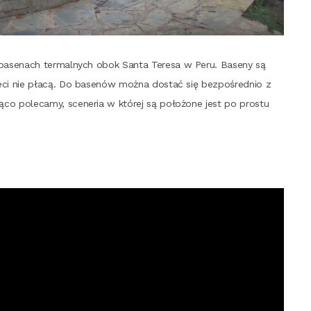
base­nach ter­mal­nych obok San­ta Tere­sa w Peru. Base­ny są
­ci nie pła­cą. Do base­nów moż­na dostać się bez­po­śred­nio z
co pole­ca­my, sce­ne­ria w któ­rej są poło­żo­ne jest po pro­stu