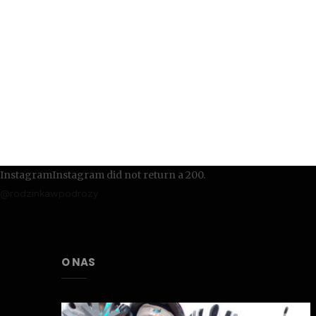
InstagramInstagram did not return a 200.
@rodzinkawpodrozy
O NAS