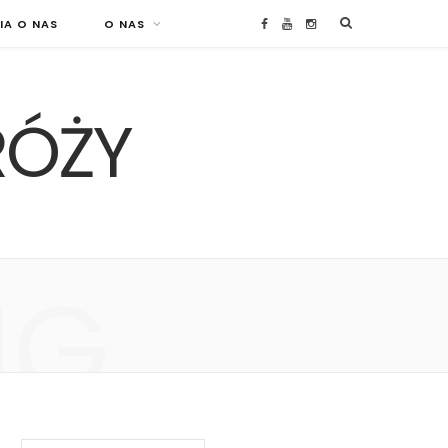
IA O NAS
O NAS
F
Y
I
a
o
n
RÓŻY
c
u
s
e
T
t
b
u
a
o
b
g
NG
o
e
r
k
a
m