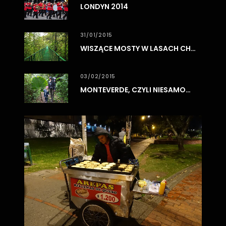
LONDYN 2014
31/01/2015
WISZĄCE MOSTY W LASACH CHMUROWYCH MONTEVERDE
03/02/2015
MONTEVERDE, CZYLI NIESAMOWITE LASY CHMUROWE
0
3
/
0
8
/
2
0
1
7
BO