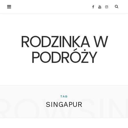
F
Y
I
a
o
n
RODZINKA W
c
u
s
e
T
t
PODRÓŻY
b
u
a
o
b
g
ROWSI
o
e
r
TAG
SINGAPUR
k
a
m