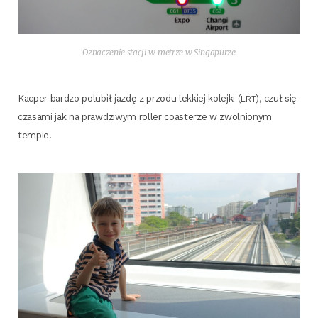
Ozna­cze­nie sta­cji w metrze w Singapurze
Kac­per bar­dzo polu­bił jaz­dę z przo­du lek­kiej kolej­ki (
), czuł się
LRT
cza­sa­mi jak na praw­dzi­wym rol­ler coaste­rze w zwol­nio­nym
tempie.