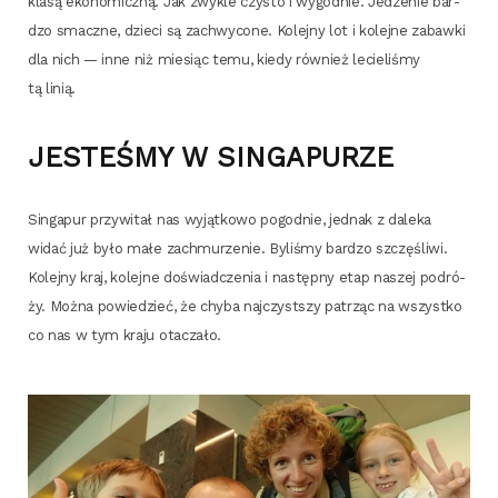
kla­są eko­no­micz­ną. Jak zwy­kle czy­sto i wygod­nie. Jedze­nie bar­
dzo smacz­ne, dzie­ci są zachwy­co­ne. Kolej­ny lot i kolej­ne zabaw­ki
dla nich — inne niż mie­siąc temu, kie­dy rów­nież lecie­li­śmy
tą linią.
JESTEŚMY W SINGAPURZE
Sin­ga­pur przy­wi­tał nas wyjąt­ko­wo pogod­nie, jed­nak z dale­ka
widać już było małe zachmu­rze­nie. Byli­śmy bar­dzo szczę­śli­wi.
Kolej­ny kraj, kolej­ne doświad­cze­nia i następ­ny etap naszej podró­
ży. Moż­na powie­dzieć, że chy­ba naj­czyst­szy patrząc na wszyst­ko
co nas w tym kra­ju otaczało.