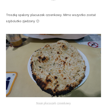
Trosz­kę spa­lo­ny pla­cu­szek czosn­ko­wy. Mimo wszyst­ko został
szyb­ciut­ko zjedzony 🙂
Naan pla­cu­szek czosnkowy