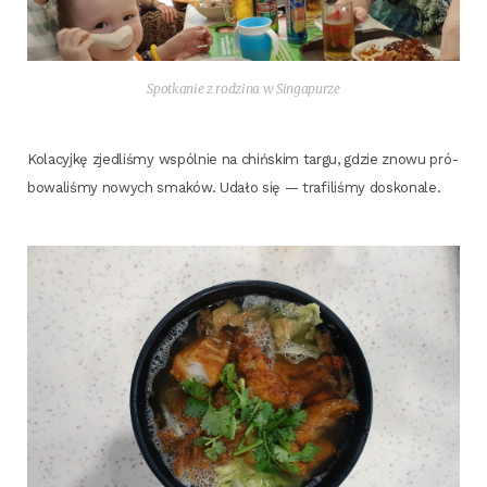
Spo­tka­nie z rodzi­na w Singapurze
Kola­cyj­kę zje­dli­śmy wspól­nie na chiń­skim tar­gu, gdzie zno­wu pró­
bo­wa­li­śmy nowych sma­ków. Uda­ło się — tra­fi­li­śmy doskonale.