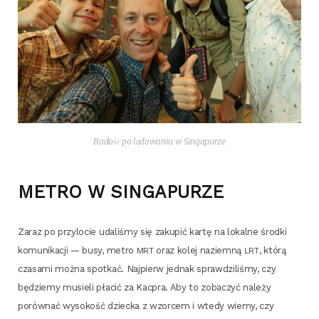
Radość po lądowaniu w Singapurze
METRO W SINGAPURZE
Zaraz po przy­lo­cie uda­li­śmy się zaku­pić kar­tę na lokal­ne środ­ki
komu­ni­ka­cji — busy, metro
oraz kolej naziem­ną
, któ­rą
MRT
LRT
cza­sa­mi moż­na spo­tkać. Naj­pierw jed­nak spraw­dzi­li­śmy, czy
będzie­my musie­li pła­cić za Kac­pra. Aby to zoba­czyć nale­ży
porów­nać wyso­kość dziec­ka z wzor­cem i wte­dy wie­my, czy