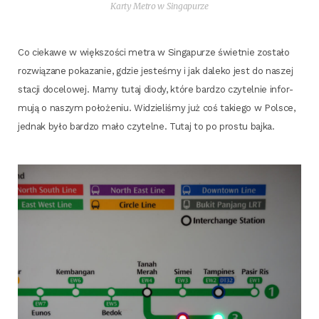
Kar­ty Metro w Singapurze
Co cie­ka­we w więk­szo­ści metra w Sin­ga­pu­rze świet­nie zosta­ło
roz­wią­za­ne poka­za­nie, gdzie jeste­śmy i jak dale­ko jest do naszej
sta­cji doce­lo­wej. Mamy tutaj dio­dy, któ­re bar­dzo czy­tel­nie infor­
mu­ją o naszym poło­że­niu. Widzie­li­śmy już coś takie­go w Pol­sce,
jed­nak było bar­dzo mało czy­tel­ne. Tutaj to po pro­stu bajka.