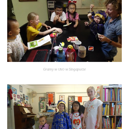
Gra­my w
w Singapurze
UNO