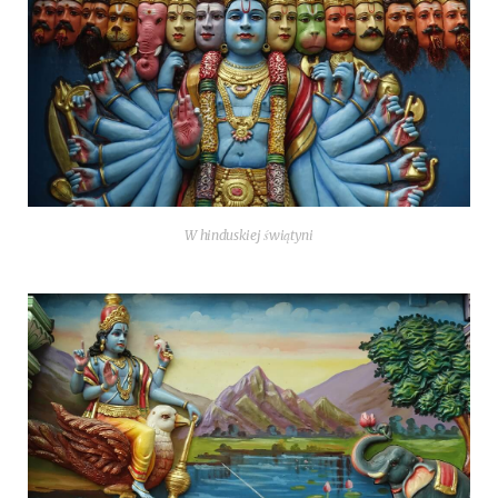
W hin­du­skiej świątyni