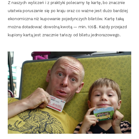
Z naszych wyli­czeń i z prak­ty­ki pole­ca­my tę kar­tę, bo znacz­nie
uła­twia poru­sza­nie się po kra­ju oraz co waż­ne jest dużo bar­dziej
eko­no­micz­na niż kupo­wa­nie poje­dyn­czych bile­tów. Kar­tę taką
moż­na doła­do­wać dowol­ną kwo­tą — min.
$. Każ­dy prze­jazd
10S
kupio­ny kar­tą jest znacz­nie tań­szy od bile­tu jednorazowego.