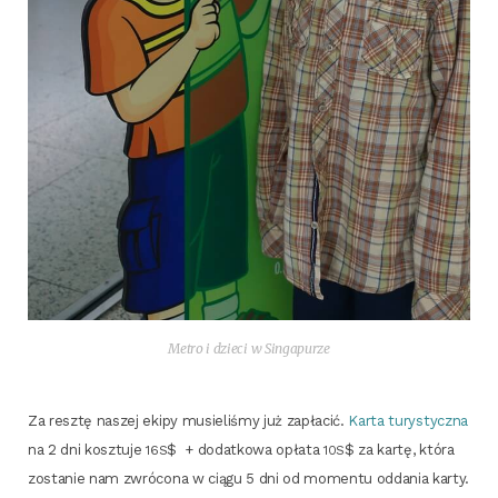
Metro i dzie­ci w Singapurze
Za resz­tę naszej eki­py musie­li­śmy już zapła­cić.
Kar­ta tury­stycz­na
na 2 dni kosz­tu­je
$ + dodat­ko­wa opła­ta
$ za kar­tę, któ­ra
16S
10S
zosta­nie nam zwró­co­na w cią­gu 5 dni od momen­tu odda­nia kar­ty.