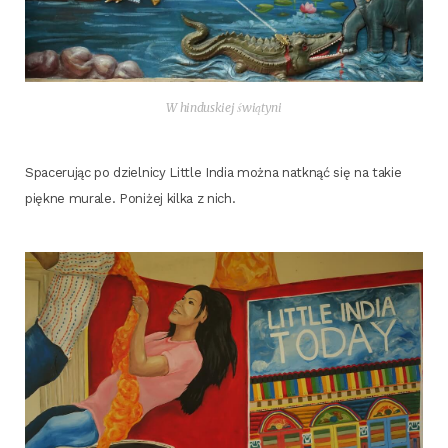
W hin­du­skiej świątyni
Spa­ce­ru­jąc po dziel­ni­cy Lit­tle India moż­na natknąć się na takie
pięk­ne mura­le. Poni­żej kil­ka z nich.