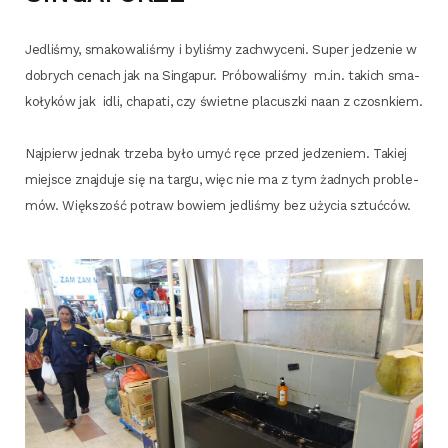
Jedli­śmy, sma­ko­wa­li­śmy i byli­śmy zachwy­ce­ni. Super jedze­nie w
dobrych cenach jak na Sin­ga­pur. Pró­bo­wa­li­śmy m.in. takich sma­
ko­ły­ków jak idli, cha­pa­ti, czy świet­ne pla­cusz­ki naan z czosnkiem.
Naj­pierw jed­nak trze­ba było umyć ręce przed jedze­niem. Takiej
miej­sce znaj­du­je się na tar­gu, więc nie ma z tym żad­nych pro­ble­
mów. Więk­szość potraw bowiem jedli­śmy bez uży­cia sztućców.