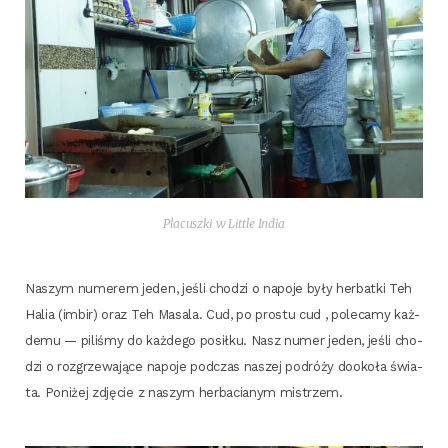
Pla­cusz­ki w Lit­tle India
Naszym nume­rem jeden, jeśli cho­dzi o napo­je były her­bat­ki Teh
Halia (imbir) oraz Teh Masa­la. Cud, po pro­stu cud , pole­ca­my każ­
de­mu — pili­śmy do każ­de­go posił­ku. Nasz numer jeden, jeśli cho­
dzi o roz­grze­wa­ją­ce napo­je pod­czas naszej podró­ży dooko­ła świa­
ta. Poni­żej zdję­cie z naszym her­ba­cia­nym mistrzem.