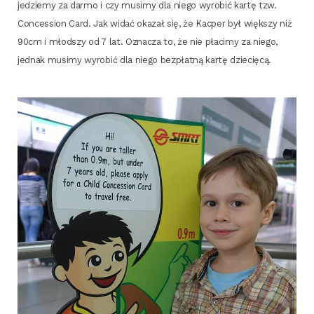
jedzie­my za dar­mo i czy musi­my dla nie­go wyro­bić kar­tę tzw.
Con­ces­sion Card. Jak widać oka­zał się, że Kac­per był więk­szy niż
90cm i młod­szy od 7 lat. Ozna­cza to, że nie pła­ci­my za nie­go,
jed­nak musi­my wyro­bić dla nie­go bez­płat­ną kar­tę dziecięcą.