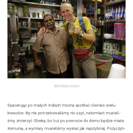
Teh Halia mistrz
Spa­ce­ru­jąc po małych Indiach moż­na spo­tkać rów­nież wie­lu
kraw­ców. My nie potrze­bo­wa­li­śmy nic szyć, nato­miast musie­li­
śmy zmie­rzyć Oliw­kę, bo tuż po powro­cie do domu będzie mia­ła
Komu­nię, a wymia­ry musie­li­śmy wysłać jak naj­szyb­ciej. Poży­czy­li­