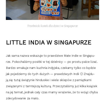
Trzeb­nic­ki kotek dla dzie­ci w Singapurze
LITTLE INDIA W SINGAPURZE
Jak sama nazwa wska­zu­je to praw­dzi­we Małe Indie w Sin­ga­pu­
rze. Poko­cha­li­śmy posił­ki w tej dziel­ni­cy — po pro­stu pal­ce lizać.
Bar­dzo sma­ku­je nam kuch­nia indyj­ska, cze­ka­my tyl­ko co będzie
jak poje­dzie­my do tych dużych — praw­dzi­wych Indii 🙂 Znaj­du­
ją się tutaj świą­ty­nie hin­du­skie i wie­le skle­pów z pamiąt­ka­mi
zwią­za­ny­mi z tam­tej­szą kul­tu­rą. Prze­czy­ta­li­śmy już kil­ka ksią­żek
na jej temat, jed­nak cały czas mamy wra­że­nie, że to wciąż chy­ba
zde­cy­do­wa­nie za mało.