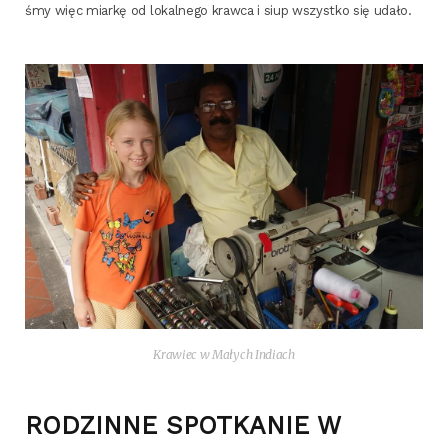
śmy więc miar­kę od lokal­ne­go kraw­ca i siup wszyst­ko się udało.
Kra­wiec w Małych Indiach
RODZINNE SPOTKANIE W