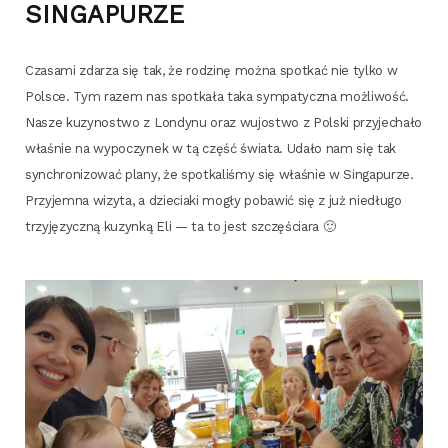
SINGAPURZE
Cza­sa­mi zda­rza się tak, że rodzi­nę moż­na spo­tkać nie tyl­ko w
Pol­sce. Tym razem nas spo­tka­ła taka sym­pa­tycz­na moż­li­wość.
Nasze kuzy­no­stwo z Lon­dy­nu oraz wujo­stwo z Pol­ski przy­je­cha­ło
wła­śnie na wypo­czy­nek w tą część świa­ta. Uda­ło nam się tak
syn­chro­ni­zo­wać pla­ny, że spo­tka­li­śmy się wła­śnie w Sin­ga­pu­rze.
Przy­jem­na wizy­ta, a dzie­cia­ki mogły poba­wić się z już nie­dłu­go
trzy­ję­zycz­ną kuzyn­ką Eli — ta to jest szczęściara 🙂