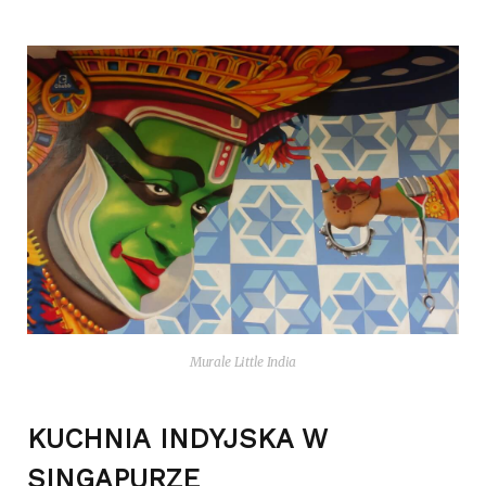
Mura­le Lit­tle India
KUCHNIA INDYJSKA W
SINGAPURZE