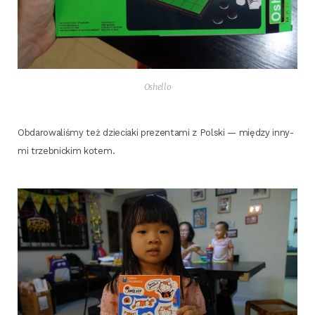
Oshel­lo
Obda­ro­wa­li­śmy też dzie­cia­ki pre­zen­ta­mi z Pol­ski — mię­dzy inny­
mi trzeb­nic­kim kotem.