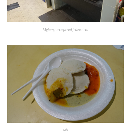
Myje­my ręce przed jedzeniem
idli