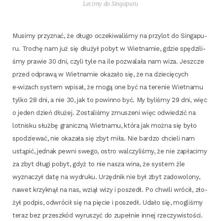
Leci­my do Singapuru
Musi­my przy­znać, że dłu­go ocze­ki­wa­li­śmy na przy­lot do Sin­ga­pu­
ru. Tro­chę nam już się dłu­żył pobyt w Wiet­na­mie, gdzie spę­dzi­li­
śmy pra­wie 30 dni, czy­li tyle na ile pozwa­la­ła nam wiza. Jesz­cze
przed odpra­wą w Wiet­na­mie oka­za­ło się, że na dzie­cię­cych
e‑wizach sys­tem wpi­sał, że mogą one być na tere­nie Wiet­na­mu
tyl­ko 28 dni, a nie 30, jak to powin­no być. My byli­śmy 29 dni, więc
o jeden dzień dłu­żej. Zosta­li­śmy zmu­sze­ni więc odwie­dzić na
lot­ni­sku służ­bę gra­nicz­ną Wiet­na­mu, któ­ra jak moż­na się było
spo­dzie­wać, nie oka­za­ła się zbyt miła. Nie bar­dzo chcie­li nam
ustą­pić, jed­nak pew­ni swe­go, ostro wal­czy­li­śmy, że nie zapła­ci­my
za zbyt dłu­gi pobyt, gdyż to nie nasza wina, że sys­tem źle
wyzna­czył datę na wydru­ku. Urzęd­nik nie był zbyt zado­wo­lo­ny,
nawet krzyk­nął na nas, wziął wizy i poszedł. Po chwi­li wró­cił, zło­
żył pod­pis, odwró­cił się na pię­cie i poszedł. Uda­ło się, mogli­śmy
teraz bez prze­szkód wyru­szyć do zupeł­nie innej rzeczywistości.