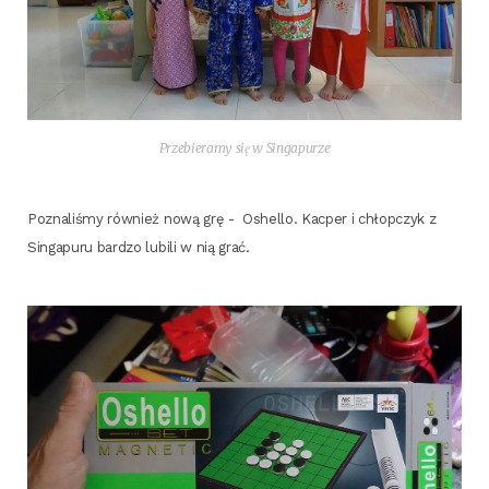
Prze­bie­ra­my się w Singapurze
Pozna­li­śmy rów­nież nową grę -
Oshel­lo. Kac­per i chłop­czyk z
Sin­ga­pu­ru bar­dzo lubi­li w nią grać.