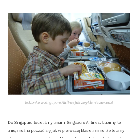
Jedzon­ko w Sin­ga­po­re Air­li­nes jak zwy­kle nie zawodzi
Do Sin­ga­pu­ru lecie­li­śmy linia­mi Sin­ga­po­re Air­li­nes. Lubi­my te
linie, moż­na poczuć się jak w pierw­szej kla­sie, mimo, że leci­my