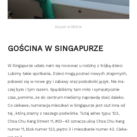
Kac­per w Metrze
GOŚCINA W SINGAPURZE
W Sin­ga­pu­rze uda­ło nam się noco­wać u rodzi­ny z trój­ką dzie­ci.
Lubi­my takie spo­tka­nia. Dzie­ci mogą poznać nowych zna­jo­mych,
poba­wić się w nowe gry i zaba­wy oraz pod­szko­lić język. Nie ina­
czej było i tym razem. Spę­dzi­li­śmy tam miło i sym­pa­tycz­nie
czas, pomi­mo, że do cen­trum mie­li­śmy napraw­dę dość dale­ko.
Co cie­ka­we, nume­ra­cja miesz­kań w Sin­ga­pu­rze jest ciut inna od
tej , któ­rą zna­my z nasze­go podwór­ka. Tutaj adres typu: 123,
Choa Chu Kang Stre­et 11, #03–43 ozna­cza uli­cę Choa Chu Kang
numer 11, blok numer 123, pię­tro 3 i miesz­ka­nie numer 43. Cie­ka­