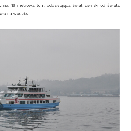
zy­mia, 16 metro­wa torii, oddzie­la­ją­ca świat ziem­ski od świa­ta
wa­ła na wodzie.