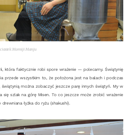
 cia­stek Momi­ji Manju
, któ­ra fak­tycz­nie robi spo­re wra­że­nie — pole­ca­my. Świą­ty­nię
óż­nia przede wszyst­kim to, że poło­żo­na jest na balach i pod­czas
 świą­ty­nią moż­na zoba­czyć jesz­cze parę innych świą­tyń. My w
­na się szlak na górę Misen. To co jesz­cze może zro­bić wra­że­nie
 drew­nia­na łyż­ka do ryżu (sha­ku­shi).