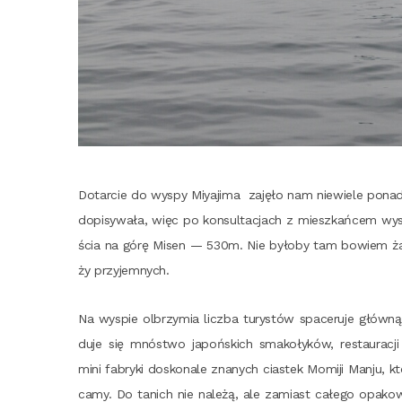
Dotar­cie do wyspy Miy­aji­ma zaję­ło nam nie­wie­le ponad
dopi­sy­wa­ła, więc po kon­sul­ta­cjach z miesz­kań­cem wy
ścia na górę Misen — 530m. Nie było­by tam bowiem żad­
ży przyjemnych.
Na wyspie olbrzy­mia licz­ba tury­stów spa­ce­ru­je głów­ną al
du­je się mnó­stwo japoń­skich sma­ko­ły­ków, restau­ra­
mini fabry­ki dosko­na­le zna­nych cia­stek Momi­ji Man­ju,
ca­my. Do tanich nie nale­żą, ale zamiast całe­go opa­ko­