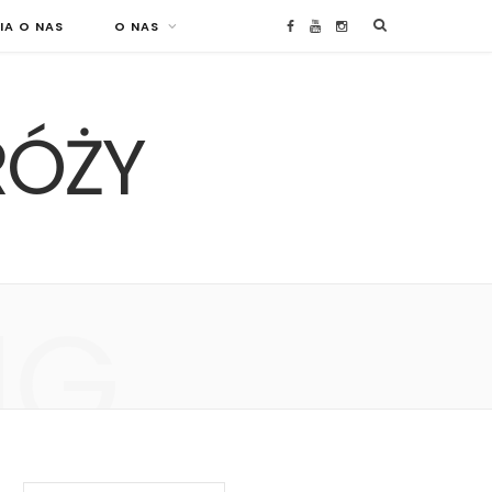
IA O NAS
O NAS
F
Y
I
a
o
n
RÓŻY
c
u
s
e
T
t
b
u
a
o
b
g
NG
o
e
r
k
a
m