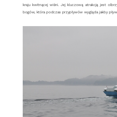
kra­ju kwit­ną­cej wiśni. Jej klu­czo­wą atrak­cją jest olbr
bogów, któ­ra pod­czas przy­pły­wów wyglą­da jak­by pły­