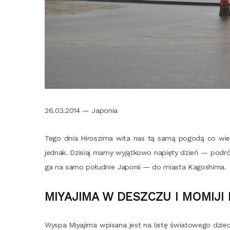
26.03.2014 — Japonia
Tego dnia Hiro­szi­ma wita nas tą samą pogo­dą co wie­
jed­nak. Dzi­siaj mamy wyjąt­ko­wo napię­ty dzień — podr
ga na samo połu­dnie Japo­nii — do mia­sta Kagoshima.
MIYAJIMA W DESZCZU I MOMIJI
Wyspa Miy­aji­ma wpi­sa­na jest na listę świa­to­we­go dzie