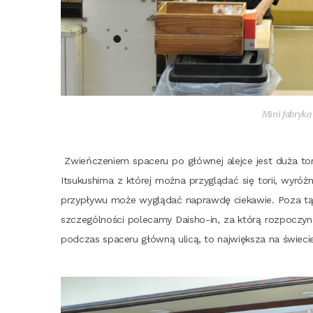
Mini fabry­ka
Zwień­cze­niem spa­ce­ru po głów­nej alej­ce jest duża torii
Itsu­ku­shi­ma z któ­rej moż­na przy­glą­dać się torii, wyr
przy­pły­wu może wyglą­dać napraw­dę cie­ka­wie. Poza tą
szcze­gól­no­ści pole­ca­my Daisho-in, za któ­rą roz­po­czy
pod­czas spa­ce­ru głów­ną uli­cą, to naj­więk­sza na świe­cie