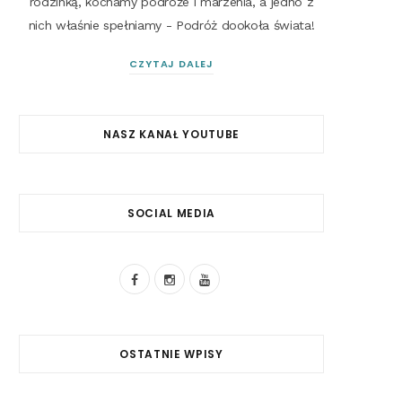
rodzinką, kochamy podróże i marzenia, a jedno z
nich właśnie spełniamy - Podróż dookoła świata!
CZYTAJ DALEJ
NASZ KANAŁ YOUTUBE
SOCIAL MEDIA
F
I
Y
a
n
o
c
s
u
OSTATNIE WPISY
e
t
T
b
a
u