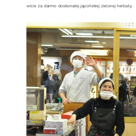
wi­cie za dar­mo dosko­na­łej japoń­skiej zie­lo­nej herbaty.