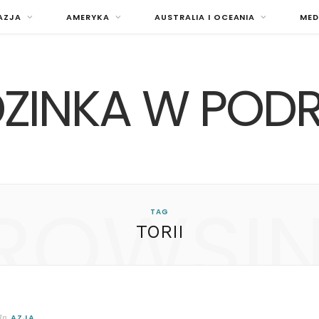
AZJA
AMERYKA
AUSTRALIA I OCEANIA
MED
ZINKA W POD
ROWSI
TAG
TORII
AZJA
In