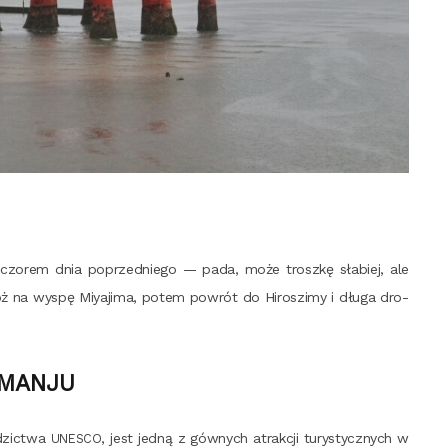
czo­rem dnia poprzed­nie­go — pada, może trosz­kę sła­biej, ale
óż na wyspę Miy­aji­ma, potem powrót do Hiro­szi­my i dłu­ga dro­
 MANJU
­dzic­twa
, jest jed­ną z gów­nych atrak­cji tury­stycz­nych w
UNESCO