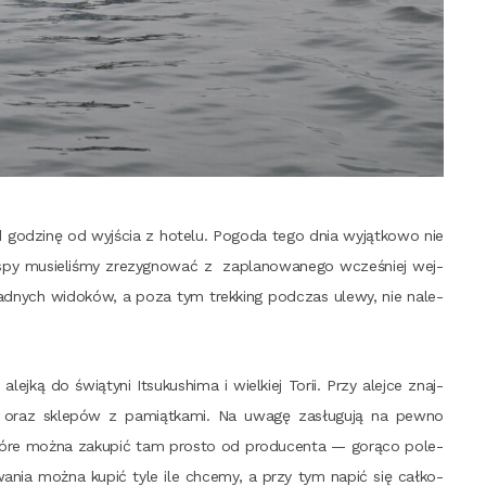
 godzi­nę od wyj­ścia z hote­lu. Pogo­da tego dnia wyjąt­ko­wo nie
spy musie­li­śmy zre­zy­gno­wać z zapla­no­wa­ne­go wcze­śniej wej­
nych wido­ków, a poza tym trek­king pod­czas ule­wy, nie nale­
ej­ką do świą­ty­ni Itsu­ku­shi­ma i wiel­kiej Torii. Przy alej­ce znaj­
cji oraz skle­pów z pamiąt­ka­mi. Na uwa­gę zasłu­gu­ją na pew­no
 któ­re moż­na zaku­pić tam pro­sto od pro­du­cen­ta — gorą­co pole­
wa­nia moż­na kupić tyle ile chce­my, a przy tym napić się cał­ko­