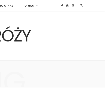
IA O NAS
O NAS
F
Y
I
a
o
n
RÓŻY
c
u
s
e
T
t
b
u
a
o
b
g
NG
o
e
r
k
a
m