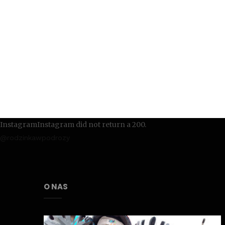
InstagramInstagram did not return a 200.
@rodzinkawpodrozy
O NAS