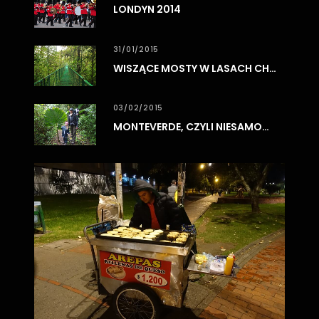
LONDYN 2014
31/01/2015
WISZĄCE MOSTY W LASACH CHMUROWYCH MONTEVERDE
03/02/2015
MONTEVERDE, CZYLI NIESAMOWITE LASY CHMUROWE
0
3
/
0
8
/
2
0
1
7
BO