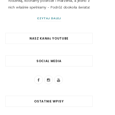
rodzinką, kochamy podróże i marzenia, a jedno z
nich właśnie spełniamy - Podróż dookoła świata!
CZYTAJ DALEJ
NASZ KANAŁ YOUTUBE
SOCIAL MEDIA
F
I
Y
a
n
o
c
s
u
OSTATNIE WPISY
e
t
T
b
a
u