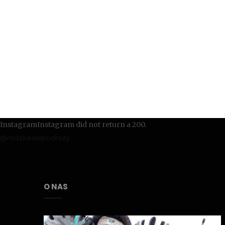
InstagramInstagram did not return a 200.
@rodzinkawpodrozy
O NAS