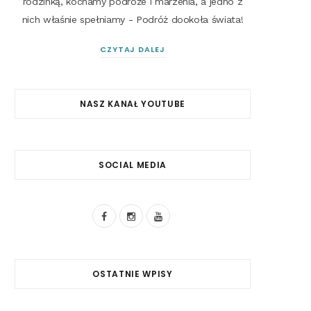
rodzinką, kochamy podróże i marzenia, a jedno z
nich właśnie spełniamy - Podróż dookoła świata!
CZYTAJ DALEJ
NASZ KANAŁ YOUTUBE
SOCIAL MEDIA
F
I
Y
a
n
o
c
s
u
OSTATNIE WPISY
e
t
T
b
a
u