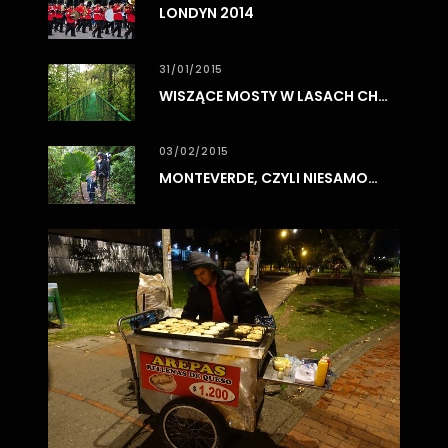
LONDYN 2014
31/01/2015
WISZĄCE MOSTY W LASACH CHMUROWYCH MONTEVERDE
03/02/2015
MONTEVERDE, CZYLI NIESAMOWITE LASY CHMUROWE
0
3
/
0
8
/
2
0
1
7
BO