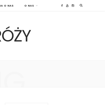
IA O NAS
O NAS
F
Y
I
a
o
n
RÓŻY
c
u
s
e
T
t
b
u
a
o
b
g
NG
o
e
r
k
a
m