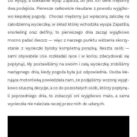
Do wyspy, a dokład­nie wysp Zapa­ti­la, bo jest ich dwie mię­li­smy
dwa podej­ścia. Pierw­sze cał­ko­wi­cie nie­uda­ne z powo­du wyjąt­ko­
wo kiep­skiej pogo­dy. Cho­ciaż mię­li­smy już wpła­co­ną zalicz­kę na
cało­dzien­ną wyciecz­kę, w skład któ­rej wcho­dzi­ła wyspa Zapa­til­la,
snor­ke­ling oraz del­fi­ny, to pierw­sze­go dnia zaczął wyjąt­ko­wo
moc­no padać deszcz — więc z nasze­go punk­tu widze­nia sko­rzy­
sta­nie z wyciecz­ki było­by kom­plet­ną poraż­ką. Resz­ta osób —
sami oby­wa­te­le
roz­kła­da­li ręce i w koń­cu zde­cy­do­wa­li się
USA
popły­nąć, My posta­wi­li­śmy na swo­im i całą wyciecz­kę zro­bi­li­śmy
następ­ne­go dnia, kie­dy pogo­da była już odpo­wied­nia. Oso­ba kie­
ru­ją­ca moto­rów­ką powie­dzia­ła nam, że pod­ję­li­śmy wczo­raj wyjąt­
ko­wo słusz­ną decy­zje, a co do pozo­sta­łych osób, któ­rzy popły­nę­
li poprzed­nie­go dnia, to zoba­czy­li oni wyjąt­ko­wo mało, a sama
wyciecz­ka nie nale­ża­ła raczej przez nich do udanych.