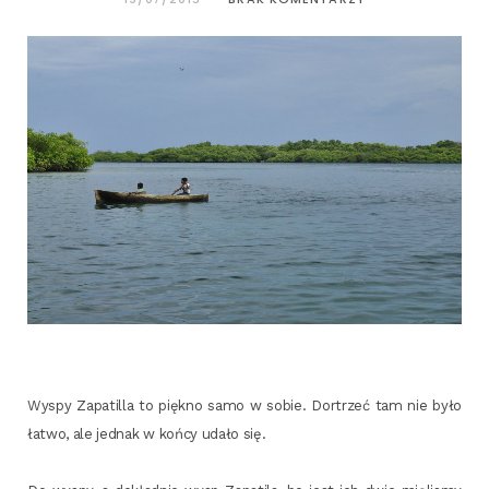
Wyspy Zapa­til­la to pięk­no samo w sobie. Dortrzeć tam nie było
łatwo, ale jed­nak w koń­cy uda­ło się.