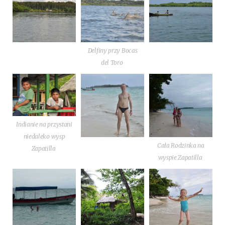
Del­fi­ny przy Bocas
del Toro
India­nie na przy­sta­ni
nie­da­le­ko wysp
Cała Rodzin­ka na
Zapatilla
wyspie Zapatilla