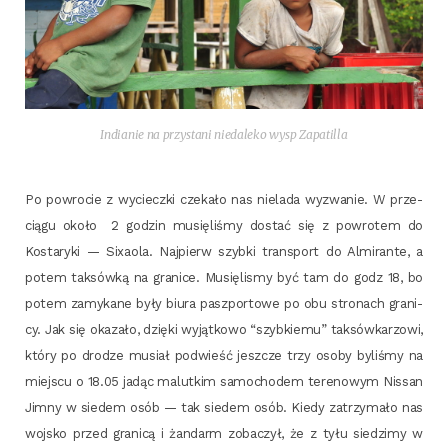
India­nie na przy­sta­ni nie­da­le­ko wysp Zapatilla
Po powro­cie z wyciecz­ki cze­ka­ło nas nie­la­da wyzwa­nie. W prze­
cią­gu oko­ło 2 godzin musię­li­śmy dostać się z powro­tem do
Kosta­ry­ki — Sixa­ola. Naj­pierw szyb­ki trans­port do Almi­ran­te, a
potem tak­sów­ką na gra­ni­ce. Musię­li­smy być tam do godz 18, bo
potem zamy­ka­ne były biu­ra pasz­por­to­we po obu stro­nach gra­ni­
cy. Jak się oka­za­ło, dzię­ki wyjąt­ko­wo “szyb­kie­mu” tak­sów­ka­rzo­wi,
któ­ry po dro­dze musiał pod­wieść jesz­cze trzy oso­by byli­śmy na
miej­scu o 18.05 jadąc malut­kim samo­cho­dem tere­no­wym Nis­san
Jim­ny w sie­dem osób — tak sie­dem osób. Kie­dy zatrzy­ma­ło nas
woj­sko przed gra­ni­cą i żan­darm zoba­czył, że z tyłu sie­dzi­my w