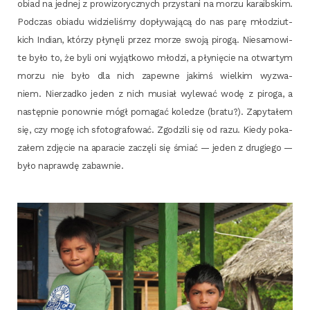
obiad na jed­nej z pro­wi­zo­rycz­nych przy­sta­ni na morzu kara­ib­skim.
Pod­czas obia­du widzie­li­śmy dopły­wa­ją­cą do nas parę mło­dziut­
kich Indian, któ­rzy pły­nę­li przez morze swo­ją piro­gą. Nie­sa­mo­wi­
te było to, że byli oni wyjąt­ko­wo mło­dzi, a pły­nię­cie na otwar­tym
morzu nie było dla nich zapew­ne jakimś wiel­kim wyzwa­
niem. Nie­rzad­ko jeden z nich musiał wyle­wać wodę z piro­ga, a
następ­nie ponow­nie mógł poma­gać kole­dze (bra­tu?). Zapy­ta­łem
się, czy mogę ich sfo­to­gra­fo­wać. Zgo­dzi­li się od razu. Kie­dy poka­
za­łem zdję­cie na apa­ra­cie zaczę­li się śmiać — jeden z dru­gie­go —
było napraw­dę zabawnie.