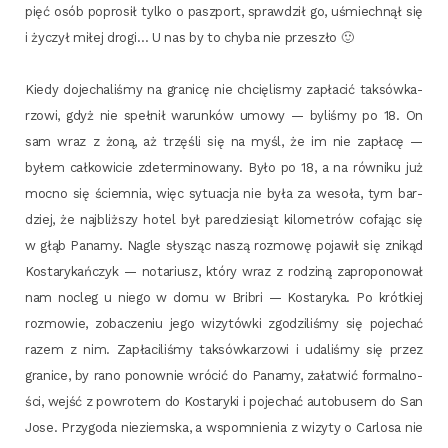
pięć osób popro­sił tyl­ko o pasz­port, spraw­dził go, uśmiech­nął się
i życzył miłej dro­gi… U nas by to chy­ba nie przeszło 🙂
Kie­dy doje­cha­li­śmy na gra­ni­cę nie chcię­li­smy zapła­cić tak­sów­ka­
rzo­wi, gdyż nie speł­nił warun­ków umo­wy — byli­śmy po 18. On
sam wraz z żoną, aż trzę­śli się na myśl, że im nie zapła­cę —
byłem cał­ko­wi­cie zde­ter­mi­no­wa­ny. Było po 18, a na rów­ni­ku już
moc­no się ściem­nia, więc sytu­acja nie była za weso­ła, tym bar­
dziej, że naj­bliż­szy hotel był pare­dzie­siąt kilo­me­trów cofa­jąc się
w głąb Pana­my. Nagle sły­sząc naszą roz­mo­wę poja­wił się zni­kąd
Kosta­ry­kań­czyk — nota­riusz, któ­ry wraz z rodzi­ną zapro­po­no­wał
nam noc­leg u nie­go w domu w Bri­bri — Kosta­ry­ka. Po krót­kiej
roz­mo­wie, zoba­cze­niu jego wizy­tów­ki zgo­dzi­li­śmy się poje­chać
razem z nim. Zapła­ci­li­śmy tak­sów­ka­rzo­wi i uda­li­śmy się przez
gra­ni­ce, by rano ponow­nie wró­cić do Pana­my, zała­twić for­mal­no­
ści, wejść z powro­tem do Kosta­ry­ki i poje­chać auto­bu­sem do San
Jose. Przy­go­da nie­ziem­ska, a wspo­mnie­nia z wizy­ty o Car­lo­sa nie