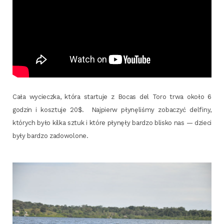
Cała wyciecz­ka, któ­ra star­tu­je z Bocas del Toro trwa oko­ło 6
godzin i kosz­tu­je 20$. Naj­pierw pły­nę­li­śmy zoba­czyć del­fi­ny,
któ­rych było kil­ka sztuk i któ­re pły­nę­ły bar­dzo bli­sko nas — dzie­ci
były bar­dzo zadowolone.