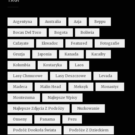
TAGI
Argentyna
Australia
Azja
Beppu
Bocas Del Toro
Bogota
Boliwia
Cafayate
Ekwador
Featured
Fotografie
Gruzja
Japonia
Kanada
Karaiby
Kolumbia
Kostaryka
Laos
Lasy Chmurowe
Lasy Deszczowe
Levada
Madera
Malin Head
Meksyk
Monastyr
Montezuma
Najlepsze Wpisy
Najlepsze Zdjęcia Z Podróży
Nurkowanie
Onseny
Panama
Peru
Podróż Dookoła Świata
Podróże Z Dzieckiem