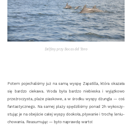
Del­fi­ny przy Bocas del Toro
Potem poje­cha­li­śmy już na samą wyspę Zapa­til­la, któ­ra oka­za­ła
się bar­dzo cie­ka­wa. Woda była bar­dzo nie­bie­ska i wyjąt­ko­wo
prze­źro­czy­sta, pla­że pia­sko­we, a w środ­ku wyspy dżun­gla — coś
fan­ta­stycz­ne­go. Na samej pla­ży spę­dzi­li­śmy ponad 2h wyko­szy­
stu­jąc je na obej­ście całej wyspy dooko­ła, pły­wa­nie i tro­chę leniu­
cho­wa­nia. Reasu­mu­jąc — było napraw­dę warto!