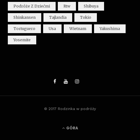
Podróże Z Dziećmi
Rtw
Shibuya
Shinkansen
Tajlandia
Tokio
Tortuguero
Usa
Wietnam
Yakushima
Yosemite
© 2017 Rodzinka w podróży
GÓRA