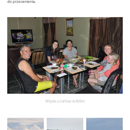
do przecenienia.
Wizy­ta u Car­lo­sa w Bribri