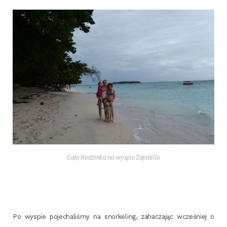
Cała Rodzin­ka na wyspie Zapatilla
Po wyspie poje­cha­li­śmy na snor­ke­ling, zaha­cza­jąc wcze­śniej o