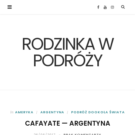
F
Y
I
a
o
n
RODZINKA W
c
u
s
e
T
t
PODRÓŻY
b
u
a
o
b
g
o
e
r
k
a
AMERYKA
ARGENTYNA
PODRÓŻ DOOKOŁA ŚWIATA
In
CAFAYATE — ARGENTYNA
m
26/06/2017
BRAK KOMENTARZY