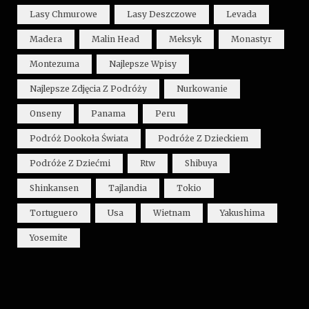
Lasy Chmurowe
Lasy Deszczowe
Levada
Madera
Malin Head
Meksyk
Monastyr
Montezuma
Najlepsze Wpisy
Najlepsze Zdjęcia Z Podróży
Nurkowanie
Onseny
Panama
Peru
Podróż Dookoła Świata
Podróże Z Dzieckiem
Podróże Z Dziećmi
Rtw
Shibuya
Shinkansen
Tajlandia
Tokio
Tortuguero
Usa
Wietnam
Yakushima
Yosemite