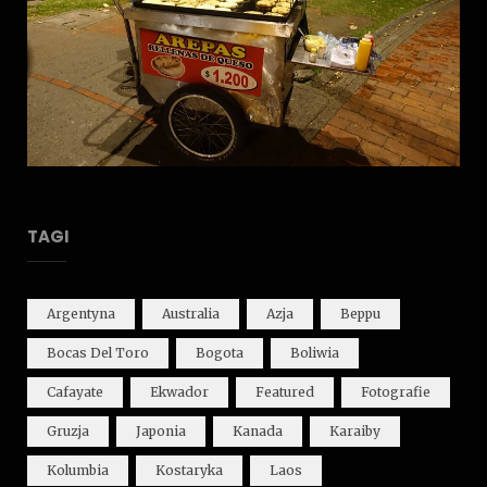
TAGI
Argentyna
Australia
Azja
Beppu
Bocas Del Toro
Bogota
Boliwia
Cafayate
Ekwador
Featured
Fotografie
Gruzja
Japonia
Kanada
Karaiby
Kolumbia
Kostaryka
Laos