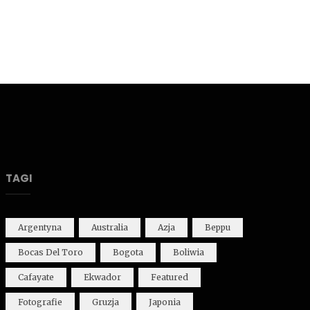
TAGI
Argentyna
Australia
Azja
Beppu
Bocas Del Toro
Bogota
Boliwia
Cafayate
Ekwador
Featured
Fotografie
Gruzja
Japonia