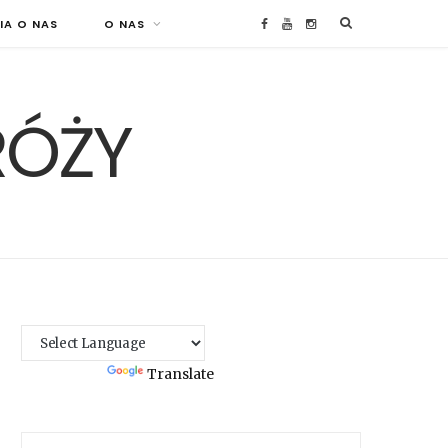
IA O NAS
O NAS
F
Y
I
a
o
n
RÓŻY
c
u
s
e
T
t
b
u
a
o
b
g
o
e
r
k
a
Powered by
Translate
m