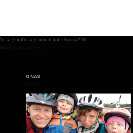
InstagramInstagram did not return a 200.
@rodzinkawpodrozy
O NAS