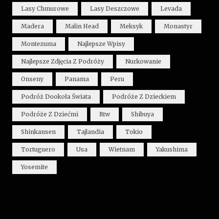
Lasy Chmurowe
Lasy Deszczowe
Levada
Madera
Malin Head
Meksyk
Monastyr
Montezuma
Najlepsze Wpisy
Najlepsze Zdjęcia Z Podróży
Nurkowanie
Onseny
Panama
Peru
Podróż Dookoła Świata
Podróże Z Dzieckiem
Podróże Z Dziećmi
Rtw
Shibuya
Shinkansen
Tajlandia
Tokio
Tortuguero
Usa
Wietnam
Yakushima
Yosemite