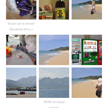
Kac­per śpi na pro­mie
Yaku­shi­ma Fer­ry 2
Widok na wyspę
z promu