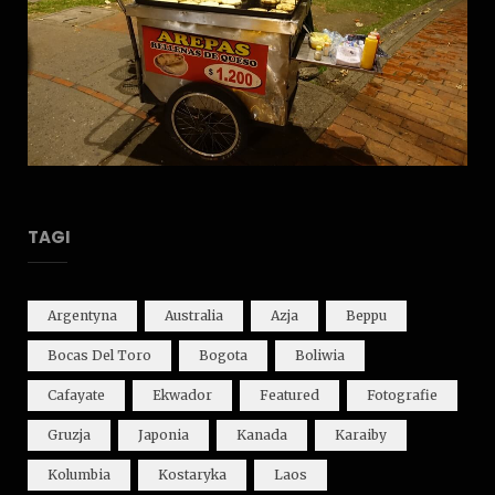
TAGI
Argentyna
Australia
Azja
Beppu
Bocas Del Toro
Bogota
Boliwia
Cafayate
Ekwador
Featured
Fotografie
Gruzja
Japonia
Kanada
Karaiby
Kolumbia
Kostaryka
Laos