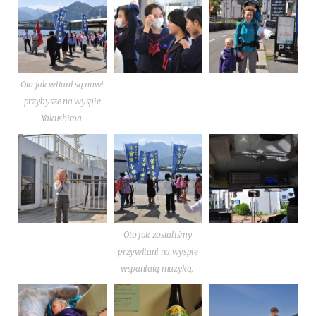
Oto jak wita­ni są nowi
przy­by­sze na wyspie
Yakushima
Oto jak zosta­li­śmy
przy­wi­ta­ni na wyspie
wspa­nia­łą muzyką.