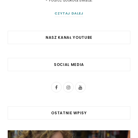
- Podróż dookoła świata!
CZYTAJ DALEJ
NASZ KANAŁ YOUTUBE
SOCIAL MEDIA
F
I
Y
a
n
o
c
s
u
OSTATNIE WPISY
e
t
T
b
a
u