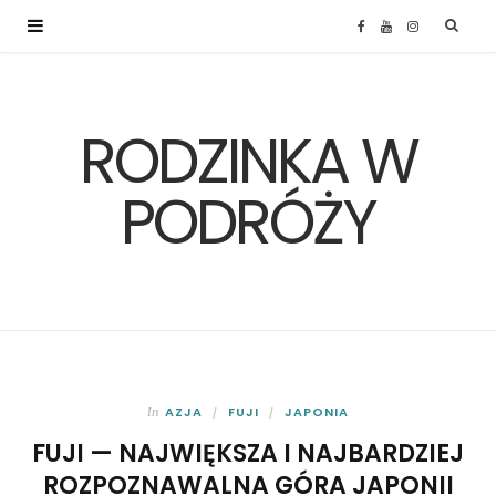
F
Y
I
a
o
n
RODZINKA W
c
u
s
e
T
t
PODRÓŻY
b
u
a
o
b
g
o
e
r
k
a
AZJA
FUJI
JAPONIA
In
FUJI — NAJWIĘKSZA I NAJBARDZIEJ
m
ROZPOZNAWALNA GÓRA JAPONII