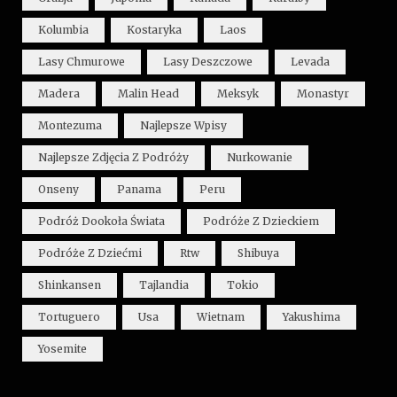
Kolumbia
Kostaryka
Laos
Lasy Chmurowe
Lasy Deszczowe
Levada
Madera
Malin Head
Meksyk
Monastyr
Montezuma
Najlepsze Wpisy
Najlepsze Zdjęcia Z Podróży
Nurkowanie
Onseny
Panama
Peru
Podróż Dookoła Świata
Podróże Z Dzieckiem
Podróże Z Dziećmi
Rtw
Shibuya
Shinkansen
Tajlandia
Tokio
Tortuguero
Usa
Wietnam
Yakushima
Yosemite