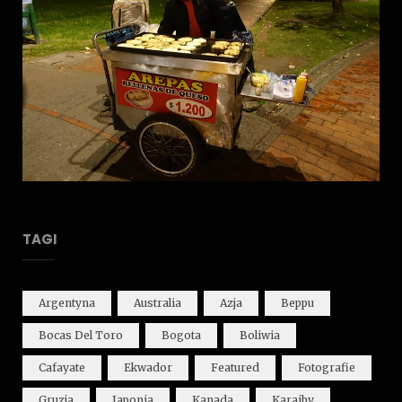
TAGI
Argentyna
Australia
Azja
Beppu
Bocas Del Toro
Bogota
Boliwia
Cafayate
Ekwador
Featured
Fotografie
Gruzja
Japonia
Kanada
Karaiby