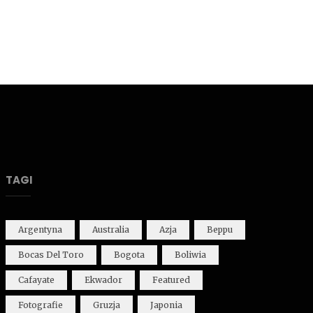
TAGI
Argentyna
Australia
Azja
Beppu
Bocas Del Toro
Bogota
Boliwia
Cafayate
Ekwador
Featured
Fotografie
Gruzja
Japonia