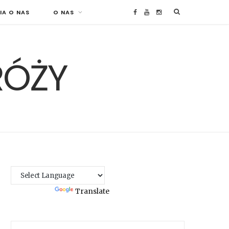
IA O NAS
O NAS
F
Y
I
a
o
n
RÓŻY
c
u
s
e
T
t
b
u
a
o
b
g
o
e
r
k
a
Powered by
Translate
m