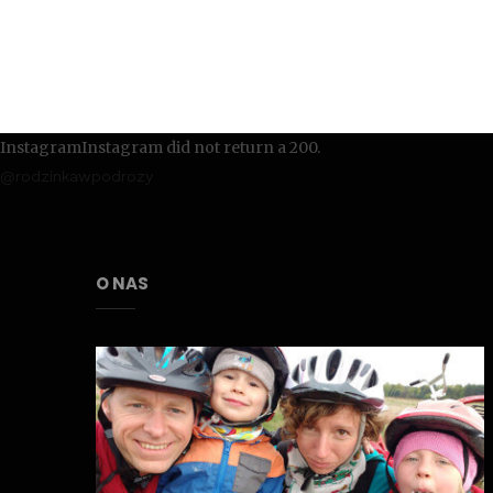
InstagramInstagram did not return a 200.
@rodzinkawpodrozy
O NAS