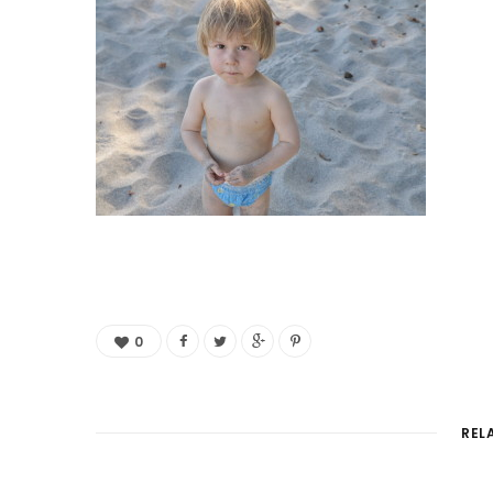
0
REL