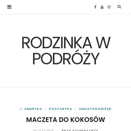
F
Y
I
a
o
n
RODZINKA W
c
u
s
e
T
t
PODRÓŻY
b
u
a
o
b
g
o
e
r
k
a
AMERYKA
KOSTARYKA
UNCATEGORIZED
In
MACZETA DO KOKOSÓW
m
25/03/2015
BRAK KOMENTARZY