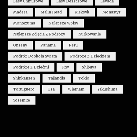
Lasy Chmurowe
Lasy Deszczowe
Levada
Madera
Malin Head
Meksyk
Monastyr
Montezuma
Najlepsze Wpisy
Najlepsze Zdjęcia Z Podróży
Nurkowanie
Onseny
Panama
Peru
Podróż Dookoła Świata
Podróże Z Dzieckiem
Podróże Z Dziećmi
Rtw
Shibuya
Shinkansen
Tajlandia
Tokio
Tortuguero
Usa
Wietnam
Yakushima
Yosemite