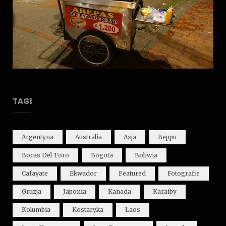
TAGI
Argentyna
Australia
Azja
Beppu
Bocas Del Toro
Bogota
Boliwia
Cafayate
Ekwador
Featured
Fotografie
Gruzja
Japonia
Kanada
Karaiby
Kolumbia
Kostaryka
Laos