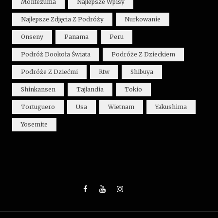
Montezuma
Najlepsze Wpisy
Najlepsze Zdjęcia Z Podróży
Nurkowanie
Onseny
Panama
Peru
Podróż Dookoła Świata
Podróże Z Dzieckiem
Podróże Z Dziećmi
Rtw
Shibuya
Shinkansen
Tajlandia
Tokio
Tortuguero
Usa
Wietnam
Yakushima
Yosemite