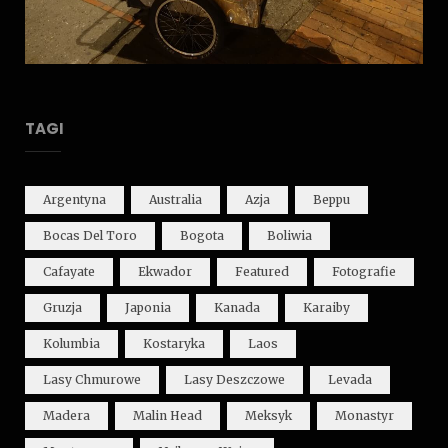
TAGI
Argentyna
Australia
Azja
Beppu
Bocas Del Toro
Bogota
Boliwia
Cafayate
Ekwador
Featured
Fotografie
Gruzja
Japonia
Kanada
Karaiby
Kolumbia
Kostaryka
Laos
Lasy Chmurowe
Lasy Deszczowe
Levada
Madera
Malin Head
Meksyk
Monastyr