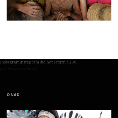
InstagramInstagram did not return a 200.
@rodzinkawpodrozy
O NAS