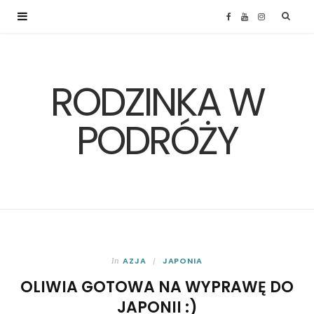
F
Y
I
a
o
n
RODZINKA W
c
u
s
e
T
t
PODRÓŻY
b
u
a
o
b
g
o
e
r
k
a
AZJA
JAPONIA
In
OLIWIA GOTOWA NA WYPRAWĘ DO
m
JAPONII :)