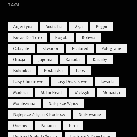
TAGI
Argentyna
Australia
Azja
Beppu
Bocas Del Toro
Bogota
Boliwia
Cafayate
Ekwador
Featured
Fotografie
Gruzja
Japonia
Kanada
Karaiby
Kolumbia
Kostaryka
Laos
Lasy Chmurowe
Lasy Deszczowe
Levada
Madera
Malin Head
Meksyk
Monastyr
Montezuma
Najlepsze Wpisy
Najlepsze Zdjęcia Z Podróży
Nurkowanie
Onseny
Panama
Peru
Podróż Dookoła Świata
Podróże Z Dzieckiem