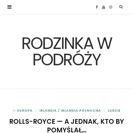
F
Y
I
a
o
n
RODZINKA W
c
u
s
e
T
t
PODRÓŻY
b
u
a
o
b
g
o
e
r
k
a
EUROPA
IRLANDIA / IRLANDIA PÓŁNOCNA
LUDZIE
In
ROLLS-ROYCE — A JEDNAK, KTO BY
m
POMYŚLAŁ…