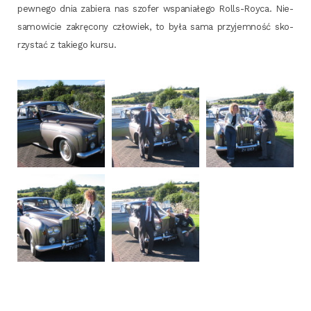
pew­ne­go dnia zabie­ra nas szo­fer wspa­nia­łe­go Rolls-Roy­ca. Nie­
sa­mo­wi­cie zakrę­co­ny czło­wiek, to była sama przy­jem­ność sko­
rzy­stać z takie­go kursu.