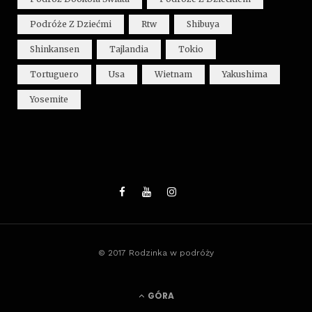
Podróże Z Dziećmi
Rtw
Shibuya
Shinkansen
Tajlandia
Tokio
Tortuguero
Usa
Wietnam
Yakushima
Yosemite
© 2017 Rodzinka w podróży
GÓRA