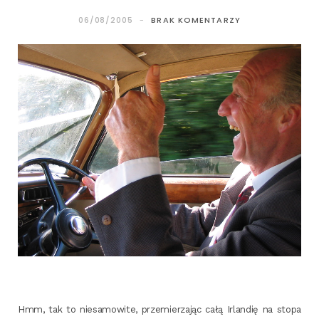
06/08/2005
BRAK KOMENTARZY
Hmm, tak to nie­sa­mo­wi­te, prze­mie­rza­jąc całą Irlan­dię na sto­pa