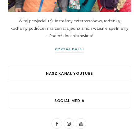
Witaj przyjacielu :) Jesteśmy czteroosobową rodzinką,
kochamy podróże i marzenia, a jedno z nich właśnie spełniamy
- Podróż dookoła świata!
CZYTAJ DALEJ
NASZ KANAŁ YOUTUBE
SOCIAL MEDIA
F
I
Y
a
n
o