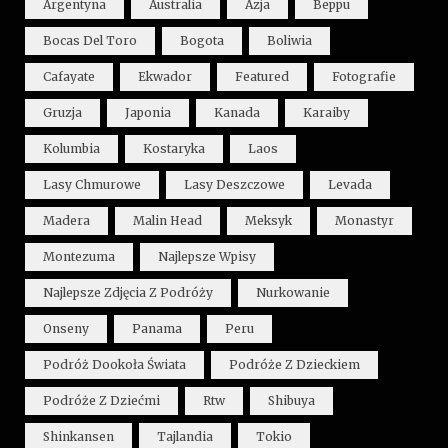
Argentyna
Australia
Azja
Beppu
Bocas Del Toro
Bogota
Boliwia
Cafayate
Ekwador
Featured
Fotografie
Gruzja
Japonia
Kanada
Karaiby
Kolumbia
Kostaryka
Laos
Lasy Chmurowe
Lasy Deszczowe
Levada
Madera
Malin Head
Meksyk
Monastyr
Montezuma
Najlepsze Wpisy
Najlepsze Zdjęcia Z Podróży
Nurkowanie
Onseny
Panama
Peru
Podróż Dookoła Świata
Podróże Z Dzieckiem
Podróże Z Dziećmi
Rtw
Shibuya
Shinkansen
Tajlandia
Tokio