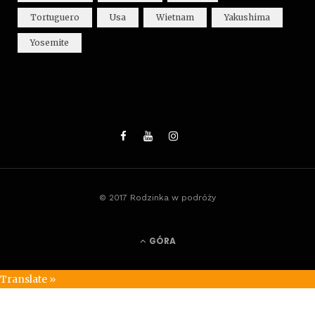
Tortuguero
Usa
Wietnam
Yakushima
Yosemite
© 2017 Rodzinka w podróży
GÓRA
Translate »