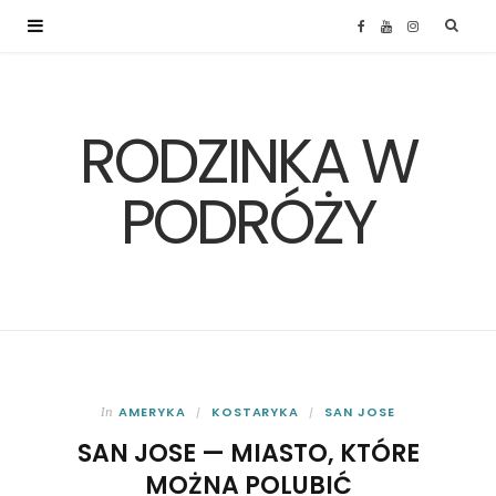
F
Y
I
a
o
n
RODZINKA W
c
u
s
e
T
t
PODRÓŻY
b
u
a
o
b
g
o
e
r
k
a
AMERYKA
KOSTARYKA
SAN JOSE
In
SAN JOSE — MIASTO, KTÓRE
m
MOŻNA POLUBIĆ